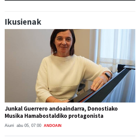
Ikusienak
Junkal Guerrero andoaindarra, Donostiako
Musika Hamabostaldiko protagonista
Aiurri
abu 05, 07:00
ANDOAIN