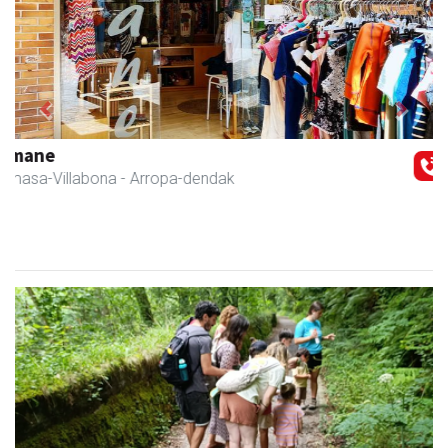
Previous
Next
Amasa kafetegia
Amasa-Villabona
- Gozotegiak