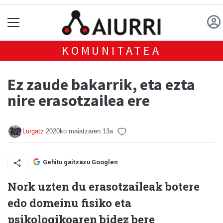
KOMUNITATEA
Ez zaude bakarrik, eta ezta
nire erasotzailea ere
Lurgatz
2020ko maiatzaren 13a
Gehitu gaitzazu Googlen
Nork uzten du erasotzaileak botere
edo domeinu fisiko eta
psikologikoaren bidez bere