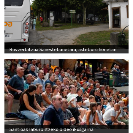
Bus zerbitzua Sanestebanetara, asteburu honetan
Santioak laburbiltzeko bideo ikusgarria