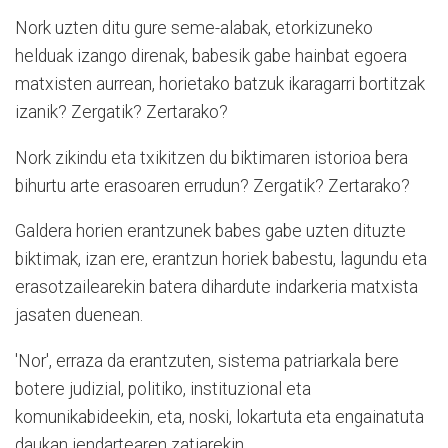
Nork uzten ditu gure seme-alabak, etorkizuneko
helduak izango direnak, babesik gabe hainbat egoera
matxisten aurrean, horietako batzuk ikaragarri bortitzak
izanik? Zergatik? Zertarako?
Nork zikindu eta txikitzen du biktimaren istorioa bera
bihurtu arte erasoaren errudun? Zergatik? Zertarako?
Galdera horien erantzunek babes gabe uzten dituzte
biktimak, izan ere, erantzun horiek babestu, lagundu eta
erasotzailearekin batera dihardute indarkeria matxista
jasaten duenean.
'Nor', erraza da erantzuten, sistema patriarkala bere
botere judizial, politiko, instituzional eta
komunikabideekin, eta, noski, lokartuta eta engainatuta
daukan jendartearen zatiarekin.