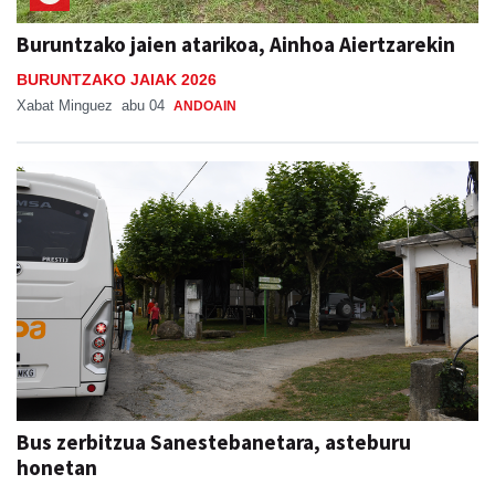
Buruntzako jaien atarikoa, Ainhoa Aiertzarekin
BURUNTZAKO JAIAK 2026
Xabat Minguez
abu 04
ANDOAIN
Bus zerbitzua Sanestebanetara, asteburu
honetan