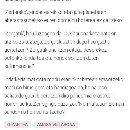
'Zertarako', jendartearekiko eta gure planetaren
aberastasunekiko euren domeinu boterea ez galtzeko.
'Zergatik', hau luzeagoa da. Guk hausnarketa batekin
utziko zaituztegu: zergatik uzten dugu hau guztia
gertatzen? Zergatik onartzen ditugu desorekez
beteriko jendartea eta horiek sortzen duten
sufrimendua?
Indarkeria matxista modu eraginkor batean erasotzeko
moduko birus gero eta handiagoa da, baina, oso
baliabide gutxi bideratzen dira pandemia erasokor
horren aurka. Zer egingo duzu zuk 'Normaltasun Berrian'
pandemia hori suntsitzeko?
GIZARTEA
AMASA-VILLABONA