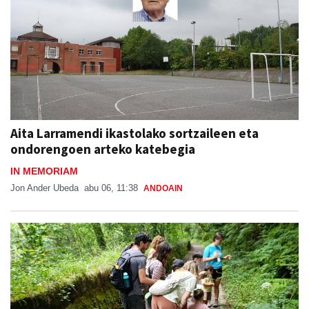
Aita Larramendi ikastolako sortzaileen eta
ondorengoen arteko katebegia
IN MEMORIAM
Jon Ander Ubeda
abu 06, 11:38
ANDOAIN