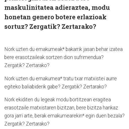
maskulinitatea adieraztea, modu
honetan genero botere erlazioak
sortuz? Zergatik? Zertarako?
Nork uzten du emakumeak* bakarrik jasan behar izatea
bere erasotzaileak sortzen dion sufrimendua?
Zergatik? Zertarako?
Nork uzten du emakumea* tratu txar matxistei aurre
egiteko baliabiderik gabe? Zergatik? Zertarako?
Nork ekiditen du legeak modu bortitzean eragitea
erasotzaile matxistaren bizitzan, bere bizitza hankaz
gora jarri arte, berak emakumearekin* egin duen bezala?
Zergatik? Zertarako?