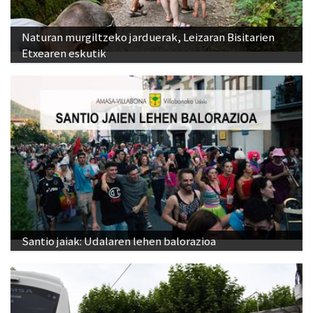
Naturan murgiltzeko jarduerak, Leizaran Bisitarien
Etxearen eskutik
Santio jaiak: Udalaren lehen balorazioa