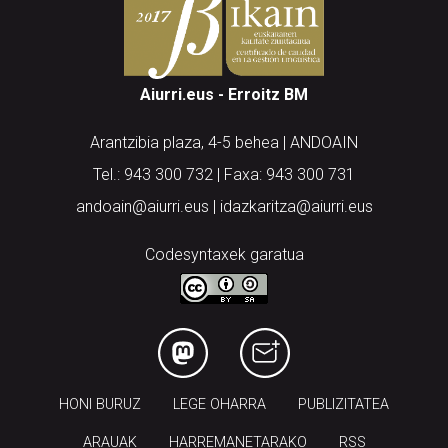
Aiurri.eus - Erroitz BM
Arantzibia plaza, 4-5 behea | ANDOAIN
Tel.: 943 300 732 | Faxa: 943 300 731
andoain@aiurri.eus | idazkaritza@aiurri.eus
Codesyntaxek garatua
HONI BURUZ
LEGE OHARRA
PUBLIZITATEA
ARAUAK
HARREMANETARAKO
RSS