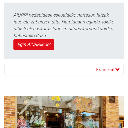
AIURRI hedabideak eskualdeko nortasun hitzak
jaso eta zabaltzen ditu. Harpidedun eginda, tokiko
albisteak euskaraz lantzen dituen komunikabidea
babestuko duzu.
Egin AIURRIkide!
Erantzun