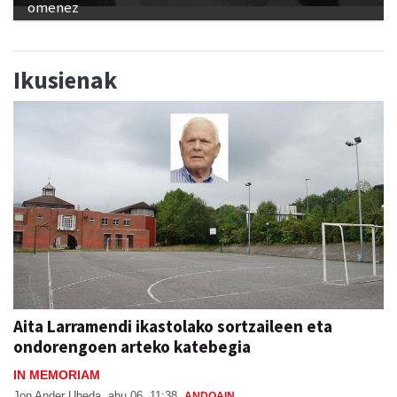
omenez
Ikusienak
Aita Larramendi ikastolako sortzaileen eta
ondorengoen arteko katebegia
IN MEMORIAM
Jon Ander Ubeda
abu 06, 11:38
ANDOAIN