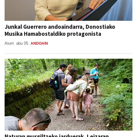
Junkal Guerrero andoaindarra, Donostiako
Musika Hamabostaldiko protagonista
Aiurri
abu 05
ANDOAIN
Naturan murgiltzeko jarduerak, Leizaran