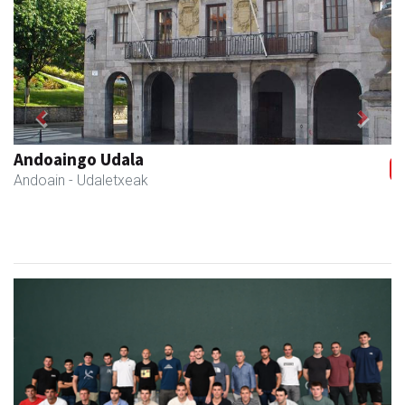
Previous
Next
Andoaingo Udala
Andoain
- Udaletxeak