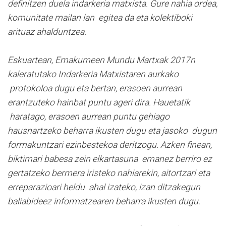
definitzen duela indarkeria matxista. Gure nahia ordea,
komunitate mailan lan egitea da eta kolektiboki
arituaz ahalduntzea.
Eskuartean, Emakumeen Mundu Martxak 2017n
kaleratutako Indarkeria Matxistaren aurkako
protokoloa dugu eta bertan, erasoen aurrean
erantzuteko hainbat puntu ageri dira. Hauetatik
haratago, erasoen aurrean puntu gehiago
hausnartzeko beharra ikusten dugu eta jasoko dugun
formakuntzari ezinbestekoa deritzogu. Azken finean,
biktimari babesa zein elkartasuna emanez berriro ez
gertatzeko bermera iristeko nahiarekin, aitortzari eta
erreparazioari heldu ahal izateko, izan ditzakegun
baliabideez informatzearen beharra ikusten dugu.