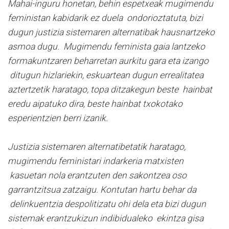
Mahai-inguru honetan, behin espetxeak mugimendu
feministan kabidarik ez duela ondorioztatuta, bizi
dugun justizia sistemaren alternatibak hausnartzeko
asmoa dugu. Mugimendu feminista gaia lantzeko
formakuntzaren beharretan aurkitu gara eta izango
ditugun hizlariekin, eskuartean dugun errealitatea
aztertzetik haratago, topa ditzakegun beste hainbat
eredu aipatuko dira, beste hainbat txokotako
esperientzien berri izanik.
Justizia sistemaren alternatibetatik haratago,
mugimendu feministari indarkeria matxisten
kasuetan nola erantzuten den sakontzea oso
garrantzitsua zatzaigu. Kontutan hartu behar da
delinkuentzia despolitizatu ohi dela eta bizi dugun
sistemak erantzukizun indibidualeko ekintza gisa