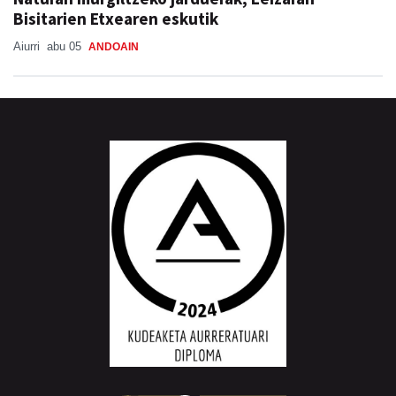
Bisitarien Etxearen eskutik
Aiurri
abu 05
ANDOAIN