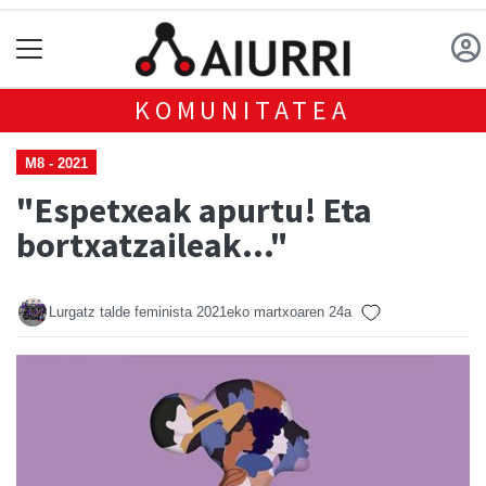
KOMUNITATEA
M8 - 2021
"Espetxeak apurtu! Eta
bortxatzaileak..."
Lurgatz talde feminista
2021eko martxoaren 24a