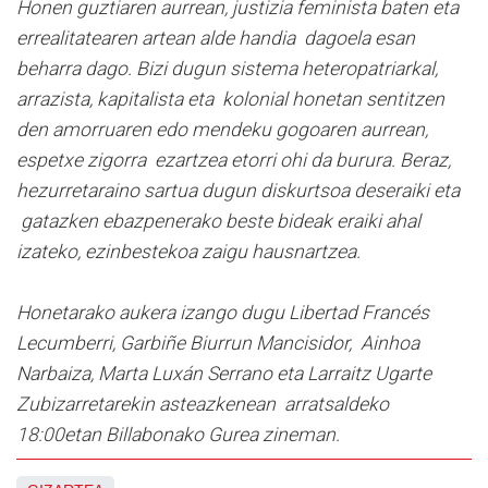
Honen guztiaren aurrean, justizia feminista baten eta
errealitatearen artean alde handia dagoela esan
beharra dago. Bizi dugun sistema heteropatriarkal,
arrazista, kapitalista eta kolonial honetan sentitzen
den amorruaren edo mendeku gogoaren aurrean,
espetxe zigorra ezartzea etorri ohi da burura. Beraz,
hezurretaraino sartua dugun diskurtsoa deseraiki eta
gatazken ebazpenerako beste bideak eraiki ahal
izateko, ezinbestekoa zaigu hausnartzea.
Honetarako aukera izango dugu Libertad Francés
Lecumberri, Garbiñe Biurrun Mancisidor, Ainhoa
Narbaiza, Marta Luxán Serrano eta Larraitz Ugarte
Zubizarretarekin asteazkenean arratsaldeko
18:00etan Billabonako Gurea zineman.