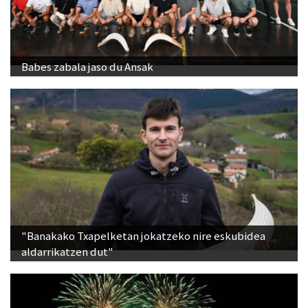
Babes zabala jaso du Ansak
"Banakako Txapelketan jokatzeko nire eskubidea
aldarrikatzen dut"