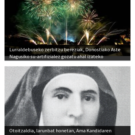
Lurraldebuseko zerbitzu bereziak, Donostiako Aste
Nagusiko su-artifizialez gozatu ahal izateko
Otoitzaldia, larunbat honetan, Ama Kandidaren