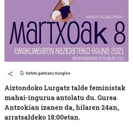
Gehitu gaitzazu Googlen
Aiztondoko Lurgatz talde feministak
mahai-ingurua antolatu du. Gurea
Antzokian izanen da, hilaren 24an,
arratsaldeko 18:00etan.