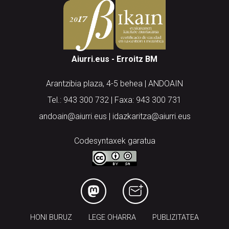
Aiurri.eus - Erroitz BM
Arantzibia plaza, 4-5 behea | ANDOAIN
Tel.: 943 300 732 | Faxa: 943 300 731
andoain@aiurri.eus | idazkaritza@aiurri.eus
Codesyntaxek garatua
HONI BURUZ
LEGE OHARRA
PUBLIZITATEA