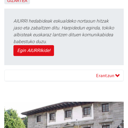
GIZARTEA
AIURRI hedabideak eskualdeko nortasun hitzak
jaso eta zabaltzen ditu. Harpidedun eginda, tokiko
albisteak euskaraz lantzen dituen komunikabidea
babestuko duzu.
Egin AIURRIkide!
Erantzun