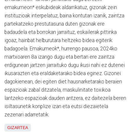
emakumeon* eskubideak aldarrikatuz, gizonak zein
instituzioak interpelatuz, baina kontutan izanik, zaintza
partekatzeko prestutasuna duten gizonak ere
badaudela eta borrokan jarraituz, eskailerak pittinka
igoaz, hainbat helburutara heltzeko bidea egiterik
badagoela. Emakumeok*, hurrengo pausoa, 2024ko
martxoaren 8a izango dugu eta bertan ere zaintza
erdigunean jartzen jarraituko dugu ikusi nahi ez dutenei
ikusarazten eta eraldaketarako bidea eginez. Gizonei
dagokienean, dei egiten diet hausnarketarako beraien
espazioak zabal ditzatela, maskulinitate toxikoa
lantzeko espazioak dauden antzera, ez daitezela beren
isiltasunetik konplize izan eta eutsi diezaietela
zezenari adarretatik.
GIZARTEA