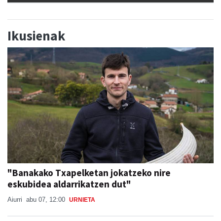
Ikusienak
"Banakako Txapelketan jokatzeko nire
eskubidea aldarrikatzen dut"
Aiurri
abu 07, 12:00
URNIETA