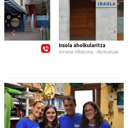
Previous
Next
Iraola aholkularitza
Amasa-Villabona
- Abokatuak