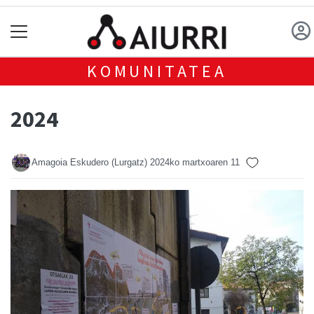
KOMUNITATEA
2024
Amagoia Eskudero (Lurgatz)
2024ko martxoaren 11