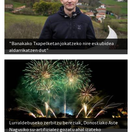
"Banakako Txapelketan jokatzeko nire eskubidea
aldarrikatzen dut"
Lurraldebuseko zerbitzu bereziak, Donostiako Aste
Nagusiko su-artifizialez gozatu ahal izateko