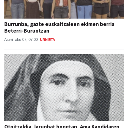
Burrunba, gazte euskaltzaleen ekimen berria
Beterri-Buruntzan
Aiurri
abu 07, 07:00
URNIETA
Otoitzaldia, larunbat honetan, Ama Kandidaren