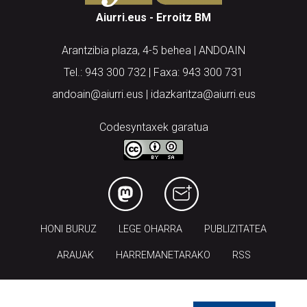
Aiurri.eus - Erroitz BM
Arantzibia plaza, 4-5 behea | ANDOAIN
Tel.: 943 300 732 | Faxa: 943 300 731
andoain@aiurri.eus | idazkaritza@aiurri.eus
Codesyntaxek garatua
HONI BURUZ
LEGE OHARRA
PUBLIZITATEA
ARAUAK
HARREMANETARAKO
RSS