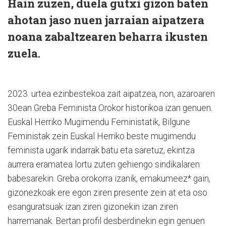
Hain zuzen, duela gutxi gizon baten
ahotan jaso nuen jarraian aipatzera
noana zabaltzearen beharra ikusten
zuela.
2023. urtea ezinbestekoa zait aipatzea, non, azaroaren
30ean Greba Feminista Orokor historikoa izan genuen.
Euskal Herriko Mugimendu Feministatik, Bilgune
Feministak zein Euskal Herriko beste mugimendu
feminista ugarik indarrak batu eta saretuz, ekintza
aurrera eramatea lortu zuten gehiengo sindikalaren
babesarekin. Greba orokorra izanik, emakumeez* gain,
gizonezkoak ere egon ziren presente zein at eta oso
esanguratsuak izan ziren gizonekin izan ziren
harremanak. Bertan profil desberdinekin egin genuen