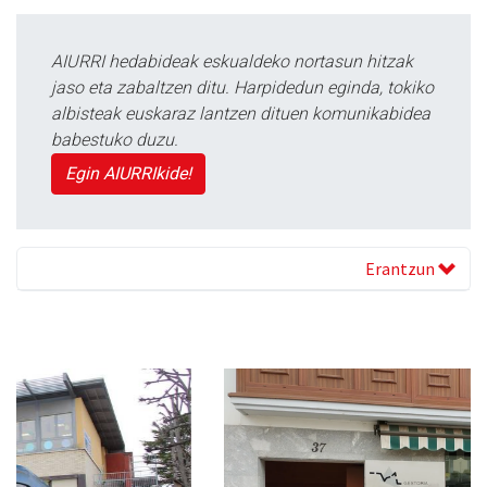
AIURRI hedabideak eskualdeko nortasun hitzak
jaso eta zabaltzen ditu. Harpidedun eginda, tokiko
albisteak euskaraz lantzen dituen komunikabidea
babestuko duzu.
Egin AIURRIkide!
Erantzun