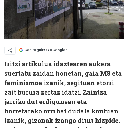
Gehitu gaitzazu Googlen
I
ritzi artikulua idaztearen aukera
suertatu zaidan honetan, gaia M8 eta
feminismoa izanik, segituan etorri
zait burura zertaz idatzi. Zaintza
jarriko dut erdigunean eta
horretarako orri bat dudala kontuan
izanik, gizonak izango ditut hizpide.