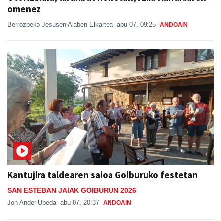
omenez
Berrozpeko Jesusen Alaben Elkartea
abu 07, 09:25
ANDOAIN
Kantujira taldearen saioa Goiburuko festetan
SAN ESTEBAN JAIAK GOIBURUN 2026
Jon Ander Ubeda
abu 07, 20:37
ANDOAIN