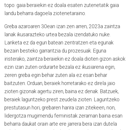
topo: gaia beraiekin ez doala esaten zutenetatik gaia
landu beharra dagoela ziotenetaraino.
Greba azaroaren 30ean izan zen arren, 2023a zaintza
lanak ikusarazteko urtea bezala izendatuko nuke.
Lanketa ez da egun batean zentratzen eta egunak
bezain besteko garrantzia du prozesuak. Eguna
iristerako, zaintza beraiekin ez doala dioten gizon askok
ezin izan zuten ordurarte bezala ez ikusiarena egin,
zeren greba egin behar zuten ala ez esan behar
baitzuten. Orduan, beraiek horretarako ez direla jaio
zioten gizonak agertu ziren, baina ez denak. Batzuek,
beraiek laguntzeko prest zeudela zioten. Laguntzeko
prestutasun hori, grebaren harira izan zitekeen, non,
lidergotza mugimendu feministak zeraman baina esan
beharra daukat orain arte ere jarrera bera izan dutela