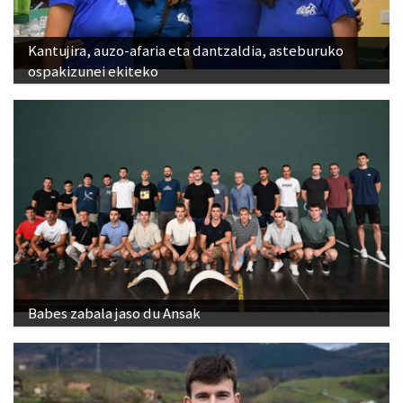
Kantujira, auzo-afaria eta dantzaldia, asteburuko
ospakizunei ekiteko
Babes zabala jaso du Ansak