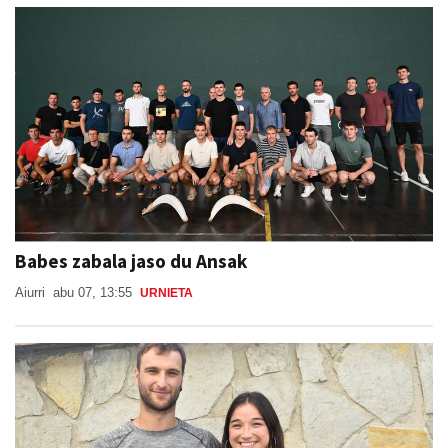
Babes zabala jaso du Ansak
Aiurri
abu 07, 13:55
URNIETA