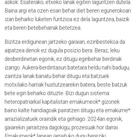
askok. Esaterako, etxeko lanak egiten laguntzen dutela.
Baina argi eta ozen esan behar diet beren egunerokoan
izan beharko luketen funtzioa ez dela laguntzea, baizik
eta beren betebeharrak betetzea.
Bizitza erdigunean jartzeko garaian, ezinbestekoa da
aipatzea denok ez dugula posizio bera. Beraz, leku
desberdinetan egonik, ez ditugu eginbehar berdinak
izango. Aukera-berdintasun batetara heldu nahi badugu,
zaintza lanak banatu behar ditugu eta batzuek
motxilako harriak hustutzearekin batera, beste batzuk
bete egin beharko dituzte. Bizi dugun sistema
heteropatriarkal kapitalistan emakumeok* gizonek
baino kalte handiagoak pairatzen ditugu eta emakume*
arrazializatuek oraindik eta gehiago. 2024an egonik,
gaiarekin jarraitzea dagokigu; prozesuak hor darrai.
Emakumeok* lanean jarraituko dugu bereziki