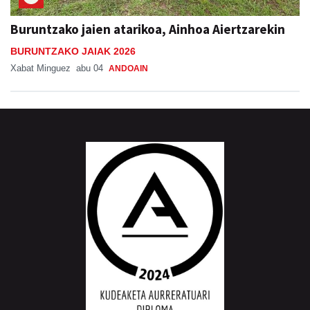
Buruntzako jaien atarikoa, Ainhoa Aiertzarekin
BURUNTZAKO JAIAK 2026
Xabat Minguez
abu 04
ANDOAIN