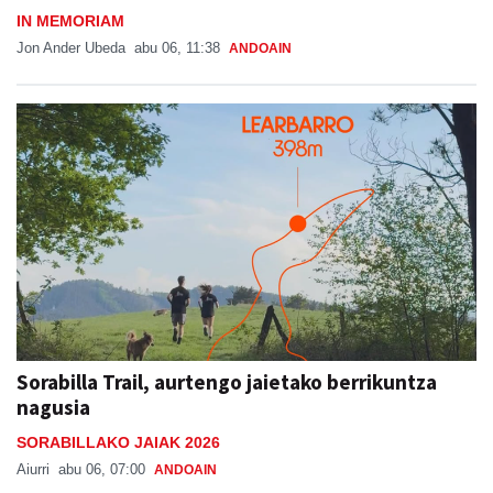
IN MEMORIAM
Jon Ander Ubeda
abu 06, 11:38
ANDOAIN
Sorabilla Trail, aurtengo jaietako berrikuntza
nagusia
SORABILLAKO JAIAK 2026
Aiurri
abu 06, 07:00
ANDOAIN