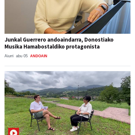
Junkal Guerrero andoaindarra, Donostiako
Musika Hamabostaldiko protagonista
Aiurri
abu 05
ANDOAIN