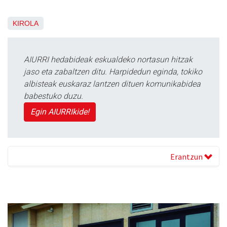
KIROLA
AIURRI hedabideak eskualdeko nortasun hitzak
jaso eta zabaltzen ditu. Harpidedun eginda, tokiko
albisteak euskaraz lantzen dituen komunikabidea
babestuko duzu.
Egin AIURRIkide!
Erantzun