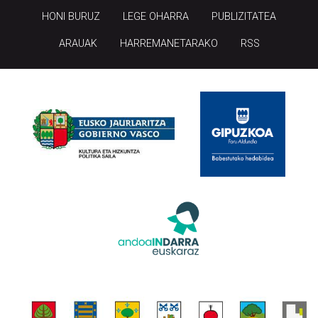
HONI BURUZ
LEGE OHARRA
PUBLIZITATEA
ARAUAK
HARREMANETARAKO
RSS