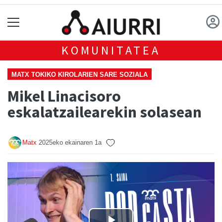
KOMUNITATEA
MATX TOKIKO KIROLARIEN SARE SOZIALA
Mikel Linacisoro
eskalatzailearekin solasean
Matx
2025eko ekainaren 1a