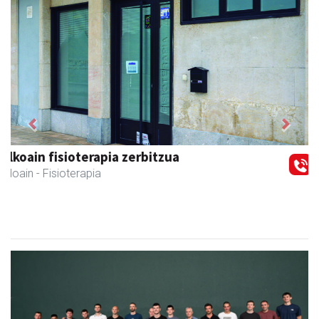
Previous
Next
Itxaspe
Urnieta
- Frutategiak