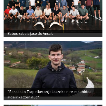
Babes zabala jaso du Ansak
"Banakako Txapelketan jokatzeko nire eskubidea
aldarrikatzen dut"