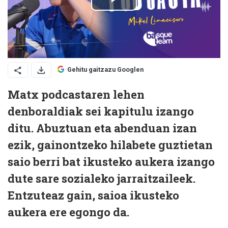
Gehitu gaitzazu Googlen
Matx podcastaren lehen
denboraldiak sei kapitulu izango
ditu. Abuztuan eta abenduan izan
ezik, gainontzeko hilabete guztietan
saio berri bat ikusteko aukera izango
dute sare sozialeko jarraitzaileek.
Entzuteaz gain, saioa ikusteko
aukera ere egongo da.