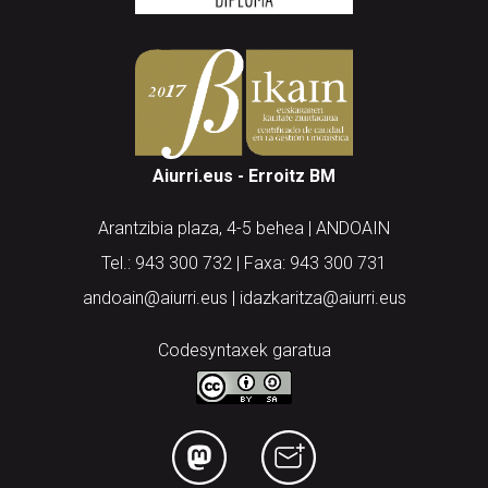
Aiurri.eus - Erroitz BM
Arantzibia plaza, 4-5 behea | ANDOAIN
Tel.: 943 300 732 | Faxa: 943 300 731
andoain@aiurri.eus | idazkaritza@aiurri.eus
Codesyntaxek garatua