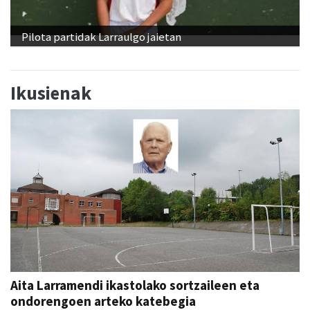
Pilota partidak Larraulgo jaietan
Ikusienak
Aita Larramendi ikastolako sortzaileen eta
ondorengoen arteko katebegia