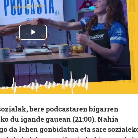
sozialak, bere podcastaren bigarren
ko du igande gauean (21:00). Nahia
ngo da lehen gonbidatua eta sare sozialek