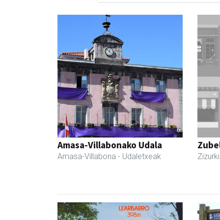
Amasa-Villabonako Udala
Zubel
Amasa-Villabona
- Udaletxeak
Zizurki