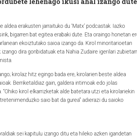
ordubete lehenago ikusi ahal izango dute
te aldea erakusten jarraituko du ‘Matx’ podcastak. Iazko
irik, bigarren bat egitea erabaki dute. Eta oraingo honetan er
lanean ekoiztutako saioa izango da. Kirol minoritarioetan
izango dira gonbidatuak eta Nahia Zudaire igerilari zubietar
nista.
zango; kirolaz hitz egingo bada ere, kirolarien beste aldea
oak. Berriketaldiaz gain, galdera intimoak edo jolas
. “Ohiko kirol elkarrizketak alde batetara utzi eta kirolariekin
ntretenimenduzko saio bat da gurea” adierazi du saioko
ldiak sei kapitulu izango ditu eta hileko azken igandetan