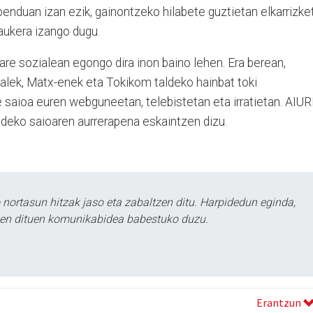
benduan izan ezik, gainontzeko hilabete guztietan elkarrizke
aukera izango dugu.
are sozialean egongo dira inon baino lehen. Era berean,
lek, Matx-enek eta Tokikom taldeko hainbat toki
 saioa euren webguneetan, telebistetan eta irratietan. AIUR
ndeko saioaren aurrerapena eskaintzen dizu.
ortasun hitzak jaso eta zabaltzen ditu. Harpidedun eginda,
tzen dituen komunikabidea babestuko duzu.
Erantzun