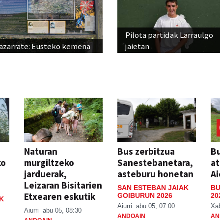
Pilota partidak Larraulgo
azarrate: Eusteko kemena
jaietan
Naturan
Bus zerbitzua
Bu
ko
murgiltzeko
Sanestebanetara,
at
jarduerak,
asteburu honetan
Ai
Leizaran Bisitarien
SAN ESTEBAN JAIAK
BU
Etxearen eskutik
GOIBURUN 2026
20
K
Aiurri
abu 05, 07:00
Xa
Aiurri
abu 05, 08:30
ANDOAIN
AN