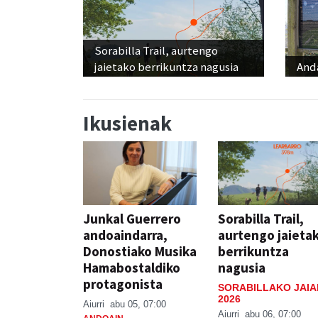
Sorabilla Trail, aurtengo
jaietako berrikuntza nagusia
And
Ikusienak
Junkal Guerrero
Sorabilla Trail,
andoaindarra,
aurtengo jaieta
Donostiako Musika
berrikuntza
Hamabostaldiko
nagusia
protagonista
SORABILLAKO JAIA
2026
Aiurri
abu 05, 07:00
Aiurri
abu 06, 07:00