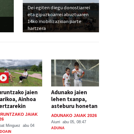
Dei egiten diegu donostiarrei
eta gipuzkoarrei abuztuaren
14ko mobilizazioan parte
hartzera
runtzako jaien
Adunako jaien
arikoa, Ainhoa
lehen txanpa,
ertzarekin
asteburu honetan
RUNTZAKO JAIAK
ADUNAKO JAIAK 2026
26
Aiurri
abu 05, 08:47
bat Minguez
abu 04
ADUNA
DOAIN