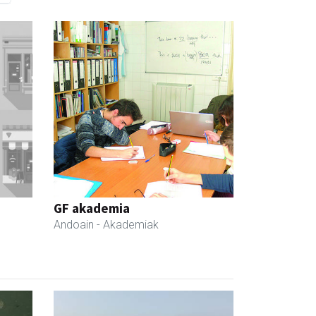
GF akademia
Andoain
- Akademiak