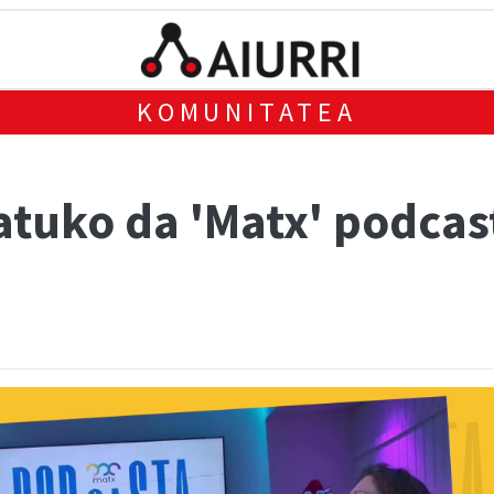
KOMUNITATEA
atuko da 'Matx' podcas