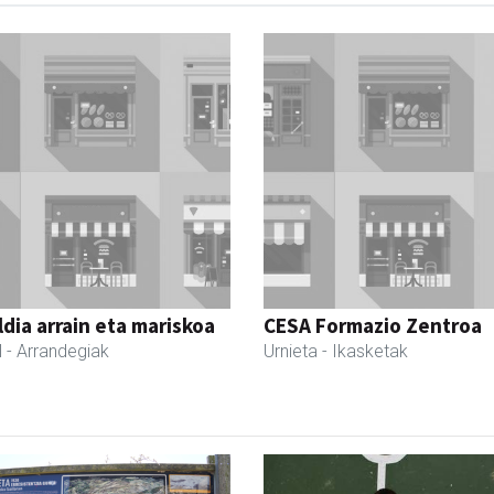
dia arrain eta mariskoa
CESA Formazio Zentroa
l
- Arrandegiak
Urnieta
- Ikasketak