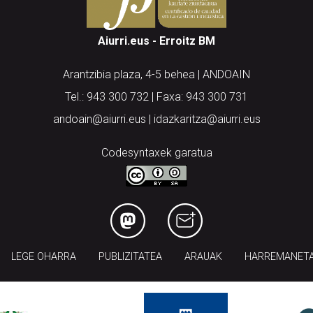
Aiurri.eus - Erroitz BM
Arantzibia plaza, 4-5 behea | ANDOAIN
Tel.: 943 300 732 | Faxa: 943 300 731
andoain@aiurri.eus | idazkaritza@aiurri.eus
Codesyntaxek garatua
LEGE OHARRA
PUBLIZITATEA
ARAUAK
HARREMANET