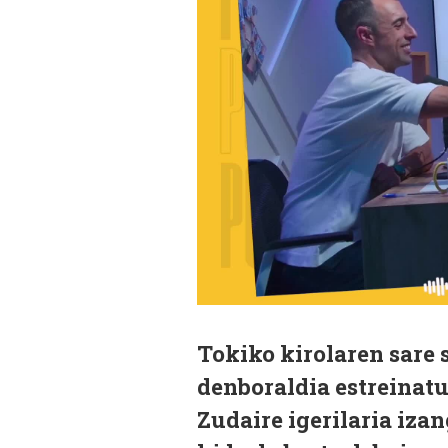
Tokiko kirolaren sare 
denboraldia estreinatu
Zudaire igerilaria iza