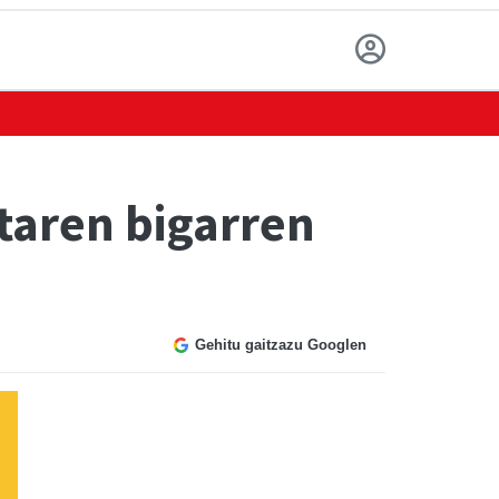
taren bigarren
Gehitu gaitzazu Googlen