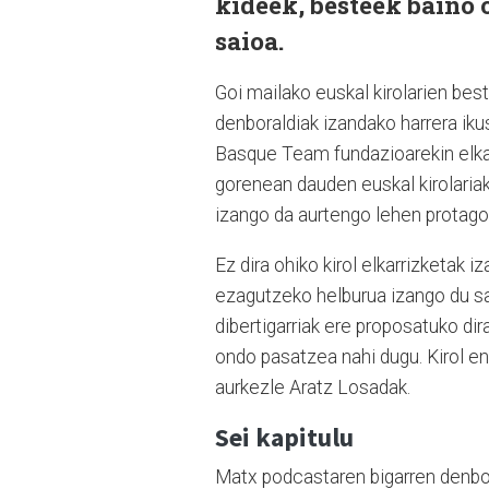
kideek, besteek baino 
saioa.
Goi mailako euskal kirolarien bes
denboraldiak izandako harrera ikus
Basque Team fundazioarekin elkar
gorenean dauden euskal kirolariak 
izango da aurtengo lehen protago
Ez dira ohiko kirol elkarrizketak i
ezagutzeko helburua izango du sai
dibertigarriak ere proposatuko dira
ondo pasatzea nahi dugu. Kirol e
aurkezle Aratz Losadak.
Sei kapitulu
Matx podcastaren bigarren denbora