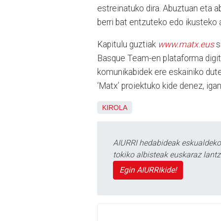
estreinatuko dira. Abuztuan eta a
berri bat entzuteko edo ikusteko 
Kapitulu guztiak
www.matx.eus
s
Basque Team-en plataforma digita
komunikabidek ere eskainiko dute
‘Matx’ proiektuko kide denez, iga
KIROLA
AIURRI hedabideak eskualdeko n
tokiko albisteak euskaraz lan
Egin AIURRIkide!