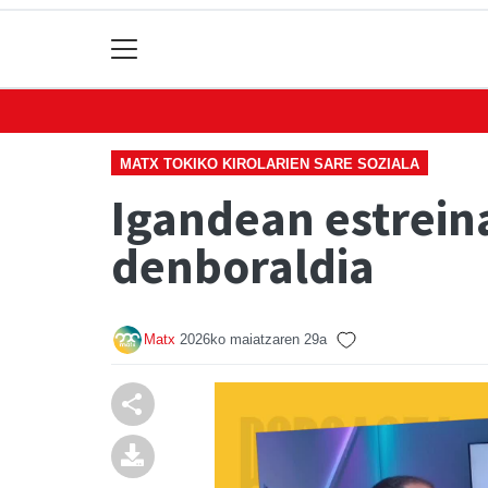
MATX TOKIKO KIROLARIEN SARE SOZIALA
Igandean estrein
denboraldia
Matx
2026ko maiatzaren 29a