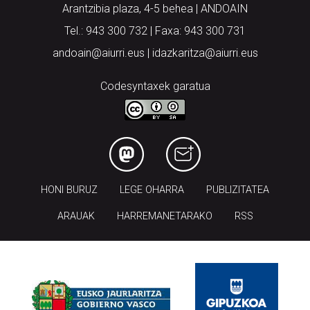
Arantzibia plaza, 4-5 behea | ANDOAIN
Tel.: 943 300 732 | Faxa: 943 300 731
andoain@aiurri.eus | idazkaritza@aiurri.eus
Codesyntaxek garatua
HONI BURUZ
LEGE OHARRA
PUBLIZITATEA
ARAUAK
HARREMANETARAKO
RSS