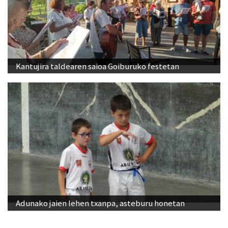
Kantujira taldearen saioa Goiburuko festetan
Adunako jaien lehen txanpa, asteburu honetan