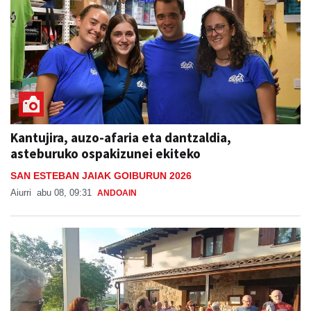
Kantujira, auzo-afaria eta dantzaldia,
asteburuko ospakizunei ekiteko
SAN ESTEBAN JAIAK GOIBURUN 2026
Aiurri
abu 08, 09:31
ANDOAIN