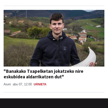
"Banakako Txapelketan jokatzeko nire
eskubidea aldarrikatzen dut"
Aiurri
abu 07, 12:00
URNIETA