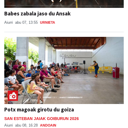
Babes zabala jaso du Ansak
Aiurri
abu 07, 13:55
URNIETA
Potx magoak girotu du goiza
SAN ESTEBAN JAIAK GOIBURUN 2026
Aiurri
abu 08, 16:28
ANDOAIN