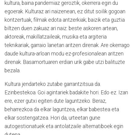
kultura, baina pandemiaz geroztik, okerrera egin du
egoerak. Kulturaz ari naizenean, ez ditut soilik gogoan
kontzertuak, filmak edota antzerkiak; baizik eta guztia
biltzen duen zakuaz ari naiz: beste askoren artean,
aktoreak, makillatzaileak, musika eta argiteria
teknikariak, garraio lanetan aritzen direnak. Are okerrago
daude kultura-arloan modu ez-profesionalean aritzen
direnak. Basamortuaren erdian urik gabe utzi balituzte
bezala.
Kultura jendarteko zutabe garrantzitsua da.
Ezinbestekoa. Goi agintariek badakite hori. Edo ez. Izan
ere, ezer gutxi egiten dute laguntzeko. Beraz,
beharrezkoa da elkar laguntzea, elkar babestea eta
elkar sostengatzea. Hori da, urteetan gune
autogestionatuek eta antolatzaile alternatiboek egin
dutena.