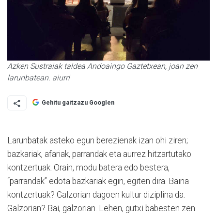
Azken Sustraiak taldea Andoaingo Gaztetxean, joan zen
larunbatean. aiurri
Gehitu gaitzazu Googlen
Larunbatak asteko egun berezienak izan ohi ziren;
bazkariak, afariak, parrandak eta aurrez hitzartutako
kontzertuak. Orain, modu batera edo bestera,
“parrandak” edota bazkariak egin, egiten dira. Baina
kontzertuak? Galzorian dagoen kultur diziplina da.
Galzorian? Bai, galzorian. Lehen, gutxi babesten zen