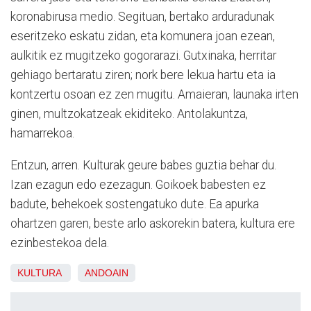
koronabirusa medio. Segituan, bertako arduradunak
eseritzeko eskatu zidan, eta komunera joan ezean,
aulkitik ez mugitzeko gogorarazi. Gutxinaka, herritar
gehiago bertaratu ziren; nork bere lekua hartu eta ia
kontzertu osoan ez zen mugitu. Amaieran, launaka irten
ginen, multzokatzeak ekiditeko. Antolakuntza,
hamarrekoa.
Entzun, arren. Kulturak geure babes guztia behar du.
Izan ezagun edo ezezagun. Goikoek babesten ez
badute, behekoek sostengatuko dute. Ea apurka
ohartzen garen, beste arlo askorekin batera, kultura ere
ezinbestekoa dela.
KULTURA
ANDOAIN