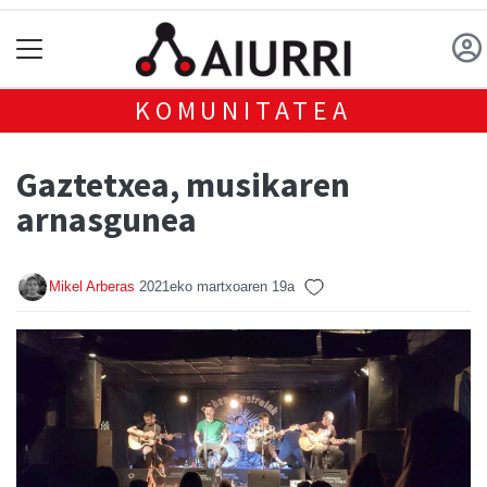
KOMUNITATEA
Gaztetxea, musikaren
arnasgunea
Mikel Arberas
2021eko martxoaren 19a