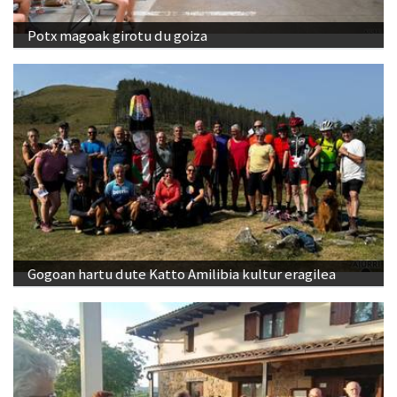
Potx magoak girotu du goiza
Gogoan hartu dute Katto Amilibia kultur eragilea