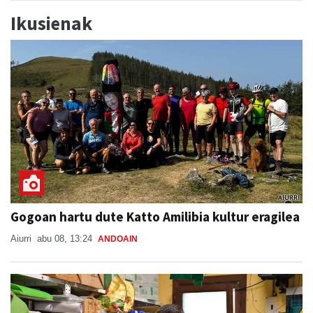
Ikusienak
Gogoan hartu dute Katto Amilibia kultur eragilea
Aiurri
abu 08, 13:24
ANDOAIN