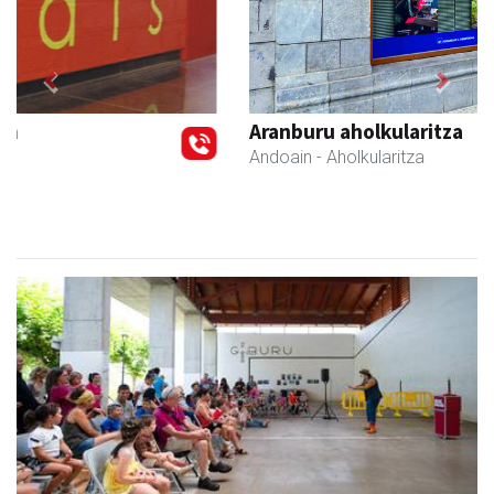
Previous
Next
Aranburu aholkularitza
Andoain
- Aholkularitza