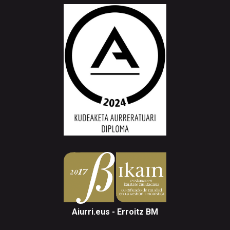
Aiurri.eus - Erroitz BM