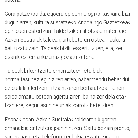
Goraipatzekoa da, egoera epidemiologiko kaskarra bizi
dugun arren, kultura sustatzeko Andoaingo Gaztetxeak
egin duen esfortzua. Talde txikiei ahotsa ematen die.
Azken Sustraiak taldeari, urtebeteren ostean, aukera
bat luzatu zaio. Taldeak biziki eskertu zuen, eta, zer
esanik ez, emankizunaz gozatu zutenei.
Taldeak bi kontzertu eman zituen, eta biak
normaltasunez egin ziren arren, nabarmendu behar dut
ez dudala ulertzen Ertzaintzaren bertaratzea. Lehen
saioa amaitu ostean agertu ziren, baina zer dela eta?
Izan ere, segurtasun neurriak zorrotz bete ziren.
Esanak esan, Azken Sustraiak taldearen bigarren
emanaldia entzutera joan nintzen. Sartu bezain pronto,
sarrera jaso eta telefono zenbakia eskatu zidaten,