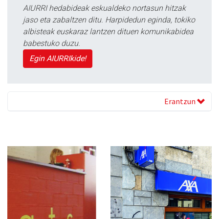
AIURRI hedabideak eskualdeko nortasun hitzak
jaso eta zabaltzen ditu. Harpidedun eginda, tokiko
albisteak euskaraz lantzen dituen komunikabidea
babestuko duzu.
Egin AIURRIkide!
Erantzun