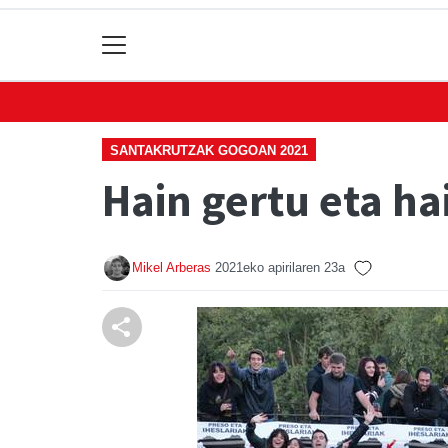
SANTAKRUTZAK GOGOAN 2021
Hain gertu eta ha
Mikel Arberas
2021eko apirilaren 23a