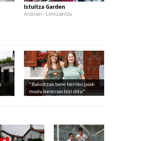
Istuitza Garden
Andoain
- Lorezaintza
u
"Bakoitzak bere herriko jaiak
modu berezian bizi ditu"