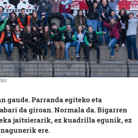
RRI
an gaude. Parranda egiteko eta
abari da giroan. Normala da. Bigarren
eka jaitsierarik, ez kuadrilla egunik, ez
snagunerik ere.