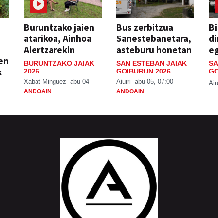
Buruntzako jaien
Bus zerbitzua
Bi
atarikoa, Ainhoa
Sanestebanetara,
di
Aiertzarekin
asteburu honetan
e
ien
BURUNTZAKO JAIAK
SAN ESTEBAN JAIAK
SA
k
2026
GOIBURUN 2026
GO
Xabat Minguez
abu 04
Aiurri
abu 05, 07:00
Aiu
ANDOAIN
ANDOAIN