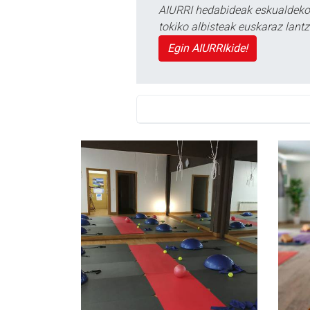
AIURRI hedabideak eskualdeko n
tokiko albisteak euskaraz lan
Egin AIURRIkide!