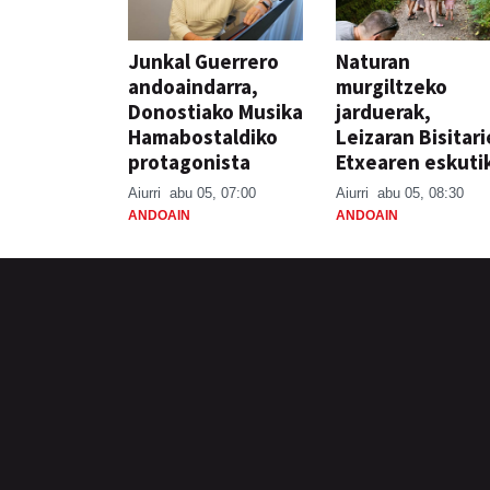
Junkal Guerrero
Naturan
andoaindarra,
murgiltzeko
Donostiako Musika
jarduerak,
Hamabostaldiko
Leizaran Bisitar
protagonista
Etxearen eskuti
Aiurri
abu 05, 07:00
Aiurri
abu 05, 08:30
ANDOAIN
ANDOAIN