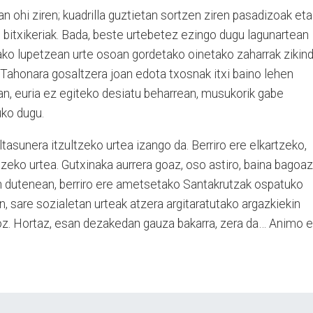
n ohi ziren; kuadrilla guztietan sortzen ziren pasadizoak eta
n bitxikeriak. Bada, beste urtebetez ezingo dugu lagunartean
ko lupetzean urte osoan gordetako oinetako zaharrak zikind
 Tahonara gosaltzera joan edota txosnak itxi baino lehen
an, euria ez egiteko desiatu beharrean, musukorik gabe
uko dugu.
tasunera itzultzeko urtea izango da. Berriro ere elkartzeko,
tzeko urtea. Gutxinaka aurrera goaz, oso astiro, baina bagoaz
dutenean, berriro ere ametsetako Santakrutzak ospatuko
n, sare sozialetan urteak atzera argitaratutako argazkiekin
oz. Hortaz, esan dezakedan gauza bakarra, zera da… Animo e