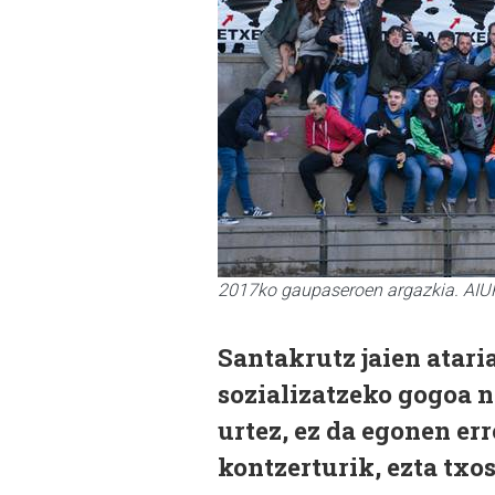
2017ko gaupaseroen argazkia. AIU
Santakrutz jaien atari
sozializatzeko gogoa n
urtez, ez da egonen err
kontzerturik, ezta txo