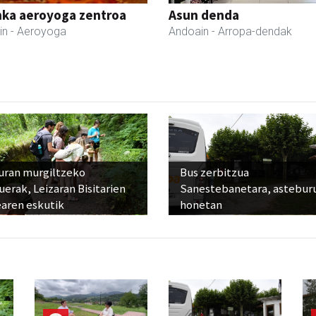
nka aeroyoga zentroa
Asun denda
in
- Aeroyoga
Andoain
- Arropa-dendak
uran murgiltzeko
Bus zerbitzua
uerak, Leizaran Bisitarien
Sanestebanetara, astebur
earen eskutik
honetan