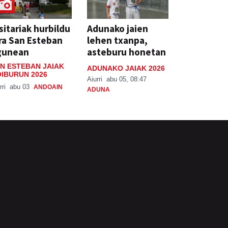
sitariak hurbildu
Adunako jaien
ra San Esteban
lehen txanpa,
gunean
asteburu honetan
N ESTEBAN JAIAK
ADUNAKO JAIAK 2026
IBURUN 2026
Aiurri
abu 05, 08:47
rri
abu 03
ANDOAIN
ADUNA