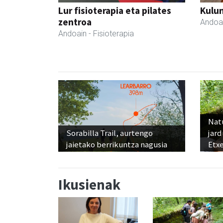
Lur fisioterapia eta pilates
Kulu
zentroa
Andoa
Andoain
- Fisioterapia
Nat
Sorabilla Trail, aurtengo
jard
jaietako berrikuntza nagusia
Etx
Ikusienak