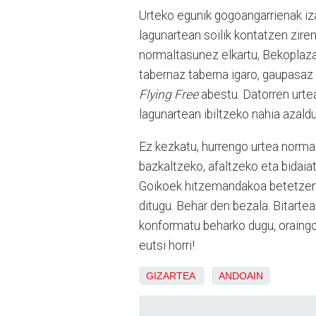
Urteko egunik gogoangarrienak iza
lagunartean soilik kontatzen zire
normaltasunez elkartu, Bekoplaza
tabernaz taberna igaro, gaupasaz
Flying Free
abestu. Datorren urte
lagunartean ibiltzeko nahia azald
Ez kezkatu, hurrengo urtea normal
bazkaltzeko, afaltzeko eta bidaia
Goikoek hitzemandakoa betetzen 
ditugu. Behar den bezala. Bitartea
konformatu beharko dugu, oraing
eutsi horri!
GIZARTEA
ANDOAIN