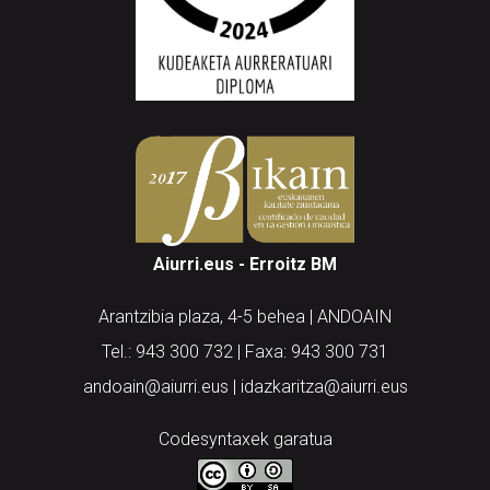
Aiurri.eus - Erroitz BM
Arantzibia plaza, 4-5 behea | ANDOAIN
Tel.: 943 300 732 | Faxa: 943 300 731
andoain@aiurri.eus | idazkaritza@aiurri.eus
Codesyntaxek garatua