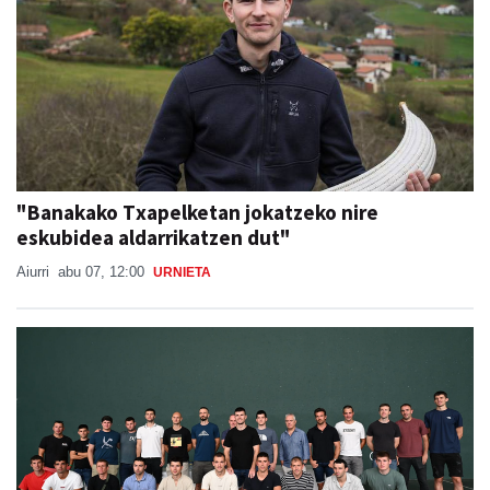
"Banakako Txapelketan jokatzeko nire
eskubidea aldarrikatzen dut"
Aiurri
abu 07, 12:00
URNIETA