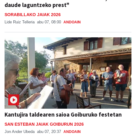
daude laguntzeko prest"
SORABILLAKO JAIAK 2026
Lide Ruiz Telleria
abu 07, 08:00
ANDOAIN
Kantujira taldearen saioa Goiburuko festetan
SAN ESTEBAN JAIAK GOIBURUN 2026
Jon Ander Ubeda
abu 07, 20:37
ANDOAIN