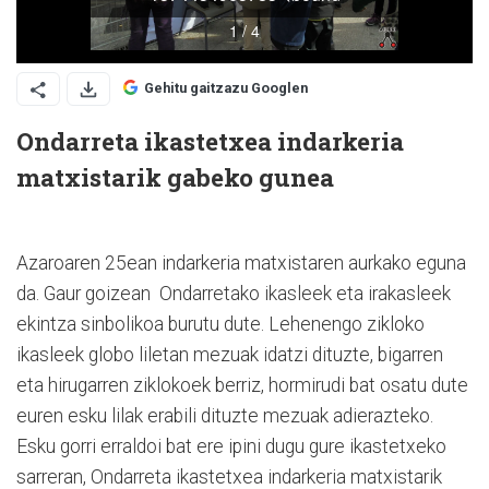
Gehitu gaitzazu Googlen
Ondarreta ikastetxea indarkeria
matxistarik gabeko gunea
Azaroaren 25ean indarkeria matxistaren aurkako eguna
da. Gaur goizean Ondarretako ikasleek eta irakasleek
ekintza sinbolikoa burutu dute. Lehenengo zikloko
ikasleek globo liletan mezuak idatzi dituzte, bigarren
eta hirugarren ziklokoek berriz, hormirudi bat osatu dute
euren esku lilak erabili dituzte mezuak adierazteko.
Esku gorri erraldoi bat ere ipini dugu gure ikastetxeko
sarreran, Ondarreta ikastetxea indarkeria matxistarik