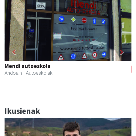
Previous
Next
Bastero Kulturgunea
Andoain
- Kulturguneak
Ikusienak