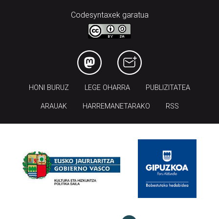
Codesyntaxek garatua
HONI BURUZ
LEGE OHARRA
PUBLIZITATEA
ARAUAK
HARREMANETARAKO
RSS