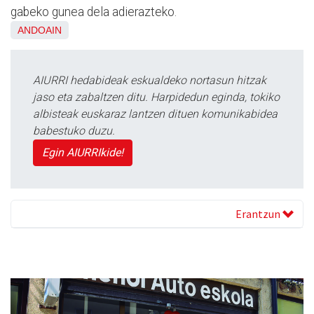
gabeko gunea dela adierazteko.
ANDOAIN
AIURRI hedabideak eskualdeko nortasun hitzak
jaso eta zabaltzen ditu. Harpidedun eginda, tokiko
albisteak euskaraz lantzen dituen komunikabidea
babestuko duzu.
Egin AIURRIkide!
Erantzun