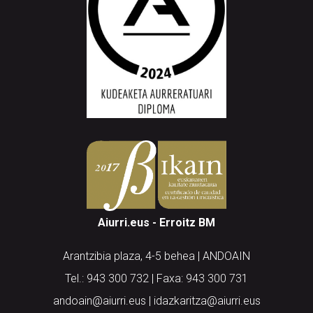
Aiurri.eus - Erroitz BM
Arantzibia plaza, 4-5 behea | ANDOAIN
Tel.: 943 300 732 | Faxa: 943 300 731
andoain@aiurri.eus | idazkaritza@aiurri.eus