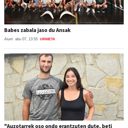
Babes zabala jaso du Ansak
Aiurri
abu 07, 13:55
URNIETA
"Auzotarrek oso ondo erantzuten dute, beti