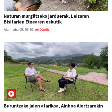
Naturan murgiltzeko jarduerak, Leizaran
Bisitarien Etxearen eskutik
Aiurri
abu 05, 08:30
ANDOAIN
Buruntzako jaien atarikoa, Ainhoa Aiertzarekin