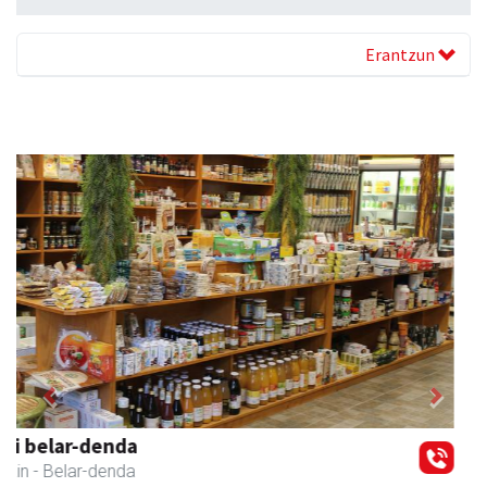
Erantzun
Previous
Next
Mendi autoeskola
Andoain
- Autoeskolak