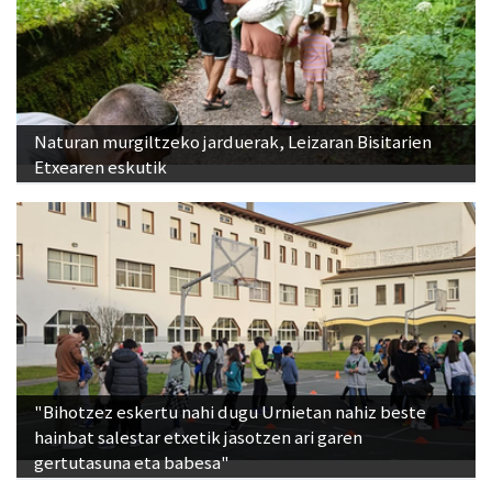
Naturan murgiltzeko jarduerak, Leizaran Bisitarien
Etxearen eskutik
"Bihotzez eskertu nahi dugu Urnietan nahiz beste
hainbat salestar etxetik jasotzen ari garen
gertutasuna eta babesa"