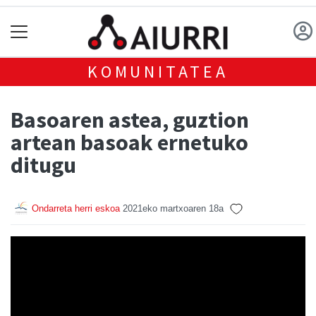
KOMUNITATEA
Basoaren astea, guztion
artean basoak ernetuko
ditugu
Ondarreta herri eskoa
2021eko martxoaren 18a