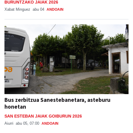
BURUNTZAKO JAIAK 2026
Xabat Minguez
abu 04
ANDOAIN
Bus zerbitzua Sanestebanetara, asteburu
honetan
SAN ESTEBAN JAIAK GOIBURUN 2026
Aiurri
abu 05, 07:00
ANDOAIN