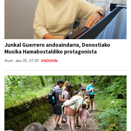
Junkal Guerrero andoaindarra, Donostiako
Musika Hamabostaldiko protagonista
Aiurri
abu 05, 07:00
ANDOAIN