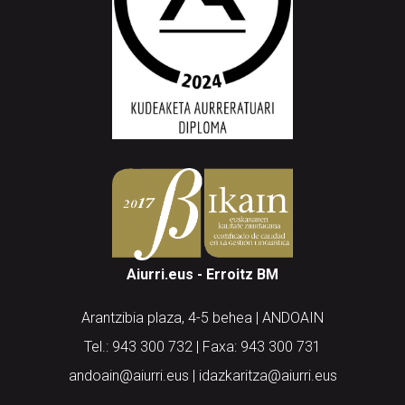
Aiurri.eus - Erroitz BM
Arantzibia plaza, 4-5 behea | ANDOAIN
Tel.: 943 300 732 | Faxa: 943 300 731
andoain@aiurri.eus | idazkaritza@aiurri.eus