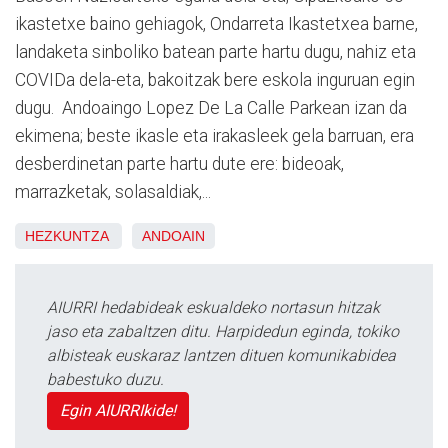
ikastetxe baino gehiagok, Ondarreta Ikastetxea barne,
landaketa sinboliko batean parte hartu dugu, nahiz eta
COVIDa dela-eta, bakoitzak bere eskola inguruan egin
dugu. Andoaingo Lopez De La Calle Parkean izan da
ekimena; beste ikasle eta irakasleek gela barruan, era
desberdinetan parte hartu dute ere: bideoak,
marrazketak, solasaldiak,...
HEZKUNTZA
ANDOAIN
AIURRI hedabideak eskualdeko nortasun hitzak
jaso eta zabaltzen ditu. Harpidedun eginda, tokiko
albisteak euskaraz lantzen dituen komunikabidea
babestuko duzu.
Egin AIURRIkide!