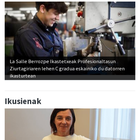
La Salle Berrozpe Ikastetxeak Profesionaltasun
Ziurtagiriaren lehen C gradua eskainiko du datorren
ikasturtean
Ikusienak