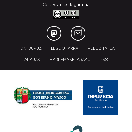
Codesyntaxek garatua
HONI BURUZ
LEGE OHARRA
PUBLIZITATEA
ARAUAK
HARREMANETARAKO
RSS