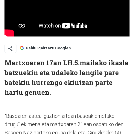
Gehitu gaitzazu Googlen
Martxoaren 17an LH.5.mailako ikasle
batzuekin eta udaleko langile pare
batekin hurrengo ekintzan parte
hartu genuen.
"Basoaren astea: guztion artean basoak ernetuko
ditugu" ekimena eta martxoaren 21ean ospatuko den
Basoen Nazioarteko eguna dela-eta, Gipuzkoako 50