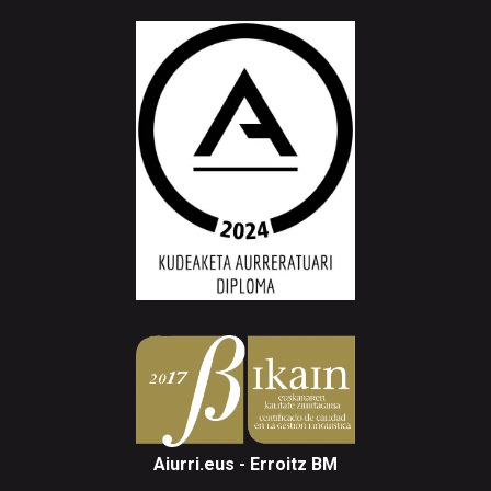
Aiurri.eus - Erroitz BM