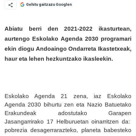
Gehitu gaitzazu Googlen
Abiatu berri den 2021-2022 ikasturtean,
aurtengo Eskolako Agenda 2030 programari
ekin diogu Andoaingo Ondarreta Ikastetxeak,
haur eta lehen hezkuntzako ikasleekin.
Eskolako Agenda 21 zena, iaz Eskolako
Agenda 2030 bihurtu zen eta Nazio Batuetako
Erakundeak adostutako Garapen
Jasangarrirako 17 Helburuetan oinarritzen da:
pobrezia desagerrarazteko, planeta babesteko