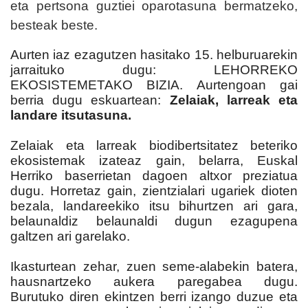
eta pertsona guztiei oparotasuna bermatzeko,
besteak beste.
Aurten iaz ezagutzen hasitako 15. helburuarekin
jarraituko dugu: LEHORREKO
EKOSISTEMETAKO BIZIA. Aurtengoan gai
berria dugu eskuartean:
Zelaiak, larreak eta
landare itsutasuna.
Zelaiak eta larreak biodibertsitatez beteriko
ekosistemak izateaz gain, belarra, Euskal
Herriko baserrietan dagoen altxor preziatua
dugu. Horretaz gain, zientzialari ugariek dioten
bezala, landareekiko itsu bihurtzen ari gara,
belaunaldiz belaunaldi dugun ezagupena
galtzen ari garelako.
Ikasturtean zehar, zuen seme-alabekin batera,
hausnartzeko aukera paregabea dugu.
Burutuko diren ekintzen berri izango duzue eta