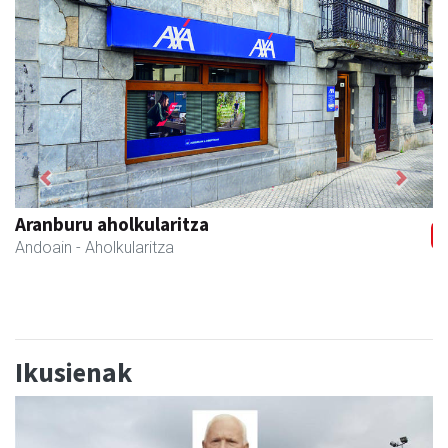
Previous
Next
Stop liburu-denda
Andoain
- Liburu-dendak
Ikusienak