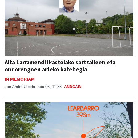
Aita Larramendi ikastolako sortzaileen eta
ondorengoen arteko katebegia
IN MEMORIAM
Jon Ander Ubeda
abu 06, 11:38
ANDOAIN