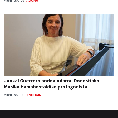
Aiurri
abu 05
ADUNA
Junkal Guerrero andoaindarra, Donostiako
Musika Hamabostaldiko protagonista
Aiurri
abu 05
ANDOAIN