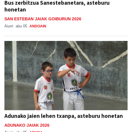
Bus zerbitzua Sanestebanetara, asteburu
honetan
SAN ESTEBAN JAIAK GOIBURUN 2026
Aiurri
abu 05
ANDOAIN
Adunako jaien lehen txanpa, asteburu honetan
ADUNAKO JAIAK 2026