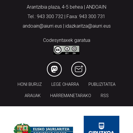
Arantzibia plaza, 4-5 behea | ANDOAIN
Tel.: 943 300 732 | Faxa: 943 300 731
andoain@aiurri.eus | idazkaritza@aiurri.eus
Codesyntaxek garatua
HONI BURUZ
LEGE OHARRA
PUBLIZITATEA
ARAUAK
HARREMANETARAKO
RSS