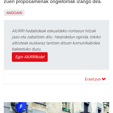
zuen proposamenak ongietorriak izango dira.
ANDOAIN
AIURRI hedabideak eskualdeko nortasun hitzak
jaso eta zabaltzen ditu. Harpidedun eginda, tokiko
albisteak euskaraz lantzen dituen komunikabidea
babestuko duzu.
Egin AIURRIkide!
Erantzun