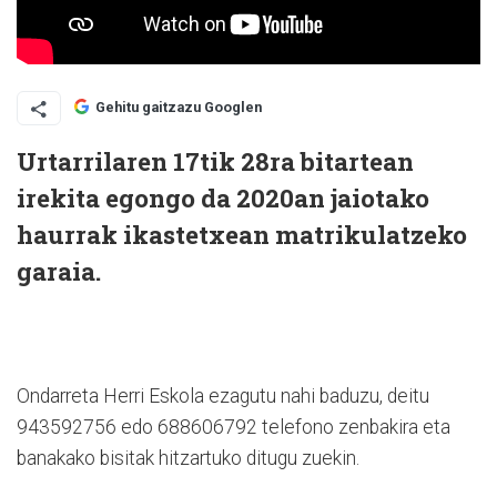
Gehitu gaitzazu Googlen
Urtarrilaren 17tik 28ra bitartean
irekita egongo da 2020an jaiotako
haurrak ikastetxean matrikulatzeko
garaia.
Ondarreta Herri Eskola ezagutu nahi baduzu, deitu
943592756 edo 688606792 telefono zenbakira eta
banakako bisitak hitzartuko ditugu zuekin.