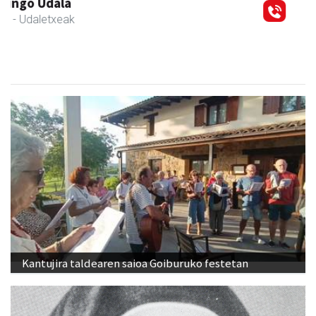
Izkiriota ardoak
Andoain
- Ardoak
Kantujira taldearen saioa Goiburuko festetan