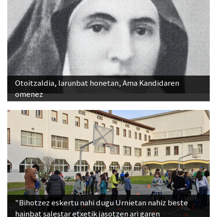
Otoitzaldia, larunbat honetan, Ama Kandidaren
omenez
"Bihotzez eskertu nahi dugu Urnietan nahiz beste
hainbat salestar etxetik jasotzen ari garen