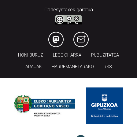
Codesyntaxek garatua
HONI BURUZ
LEGE OHARRA
PUBLIZITATEA
ARAUAK
HARREMANETARAKO
RSS