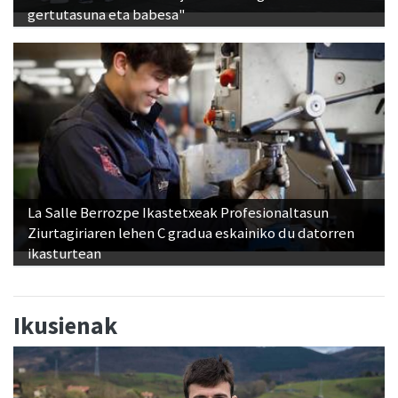
gertutasuna eta babesa"
La Salle Berrozpe Ikastetxeak Profesionaltasun
Ziurtagiriaren lehen C gradua eskainiko du datorren
ikasturtean
Ikusienak