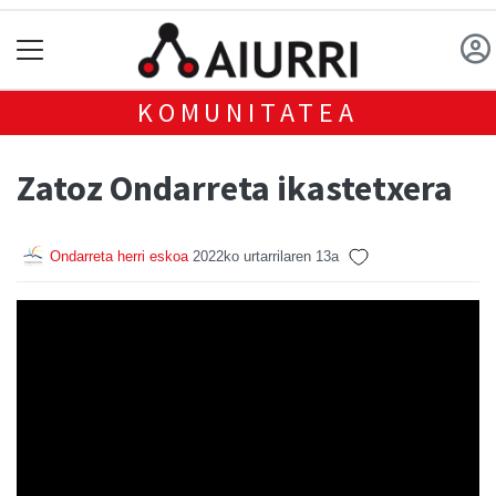
KOMUNITATEA
Zatoz Ondarreta ikastetxera
Ondarreta herri eskoa
2022ko urtarrilaren 13a