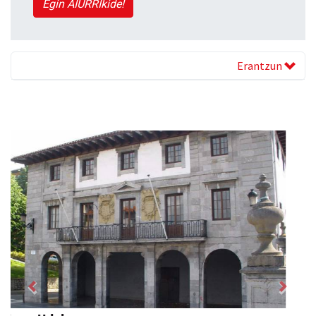
Egin AIURRIkide!
Erantzun
Previous
Next