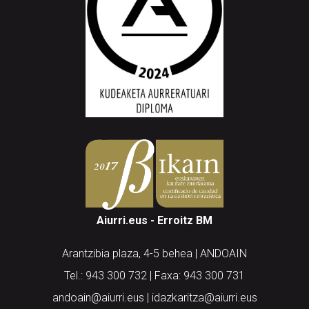
Aiurri.eus - Erroitz BM
Arantzibia plaza, 4-5 behea | ANDOAIN
Tel.: 943 300 732 | Faxa: 943 300 731
andoain@aiurri.eus | idazkaritza@aiurri.eus