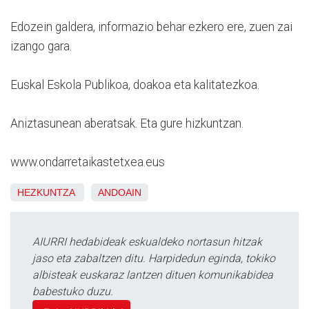
Edozein galdera, informazio behar ezkero ere, zuen zai
izango gara.
Euskal Eskola Publikoa, doakoa eta kalitatezkoa.
Aniztasunean aberatsak. Eta gure hizkuntzan.
www.ondarretaikastetxea.eus
HEZKUNTZA
ANDOAIN
AIURRI hedabideak eskualdeko nortasun hitzak
jaso eta zabaltzen ditu. Harpidedun eginda, tokiko
albisteak euskaraz lantzen dituen komunikabidea
babestuko duzu.