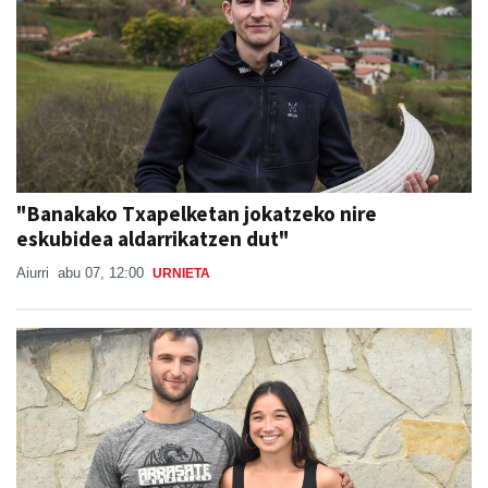
"Banakako Txapelketan jokatzeko nire
eskubidea aldarrikatzen dut"
Aiurri
abu 07, 12:00
URNIETA