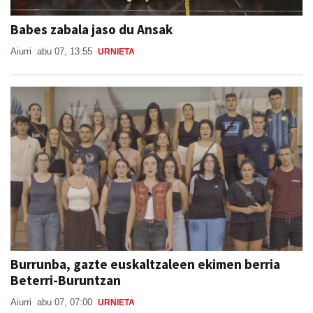
Babes zabala jaso du Ansak
Aiurri
abu 07, 13:55
URNIETA
Burrunba, gazte euskaltzaleen ekimen berria
Beterri-Buruntzan
Aiurri
abu 07, 07:00
URNIETA