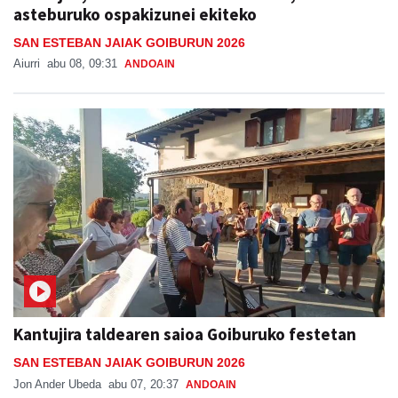
asteburuko ospakizunei ekiteko
SAN ESTEBAN JAIAK GOIBURUN 2026
Aiurri
abu 08, 09:31
ANDOAIN
Kantujira taldearen saioa Goiburuko festetan
SAN ESTEBAN JAIAK GOIBURUN 2026
Jon Ander Ubeda
abu 07, 20:37
ANDOAIN