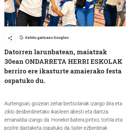
Gehitu gaitzazu Googlen
Datorren larunbatean, maiatzak
30ean ONDARRETA HERRI ESKOLAK
berriro ere ikasturte amaierako festa
ospatuko du.
Aurtengoan, goizean zehar bertsolariak izango dira eta
ziklo desberdinetako ikasleen abesti eta dantza
emanaldia izango da. Honekin batera pintxo, tortila eta
postre dastaketa ospatuko da, tailer ezberdinak