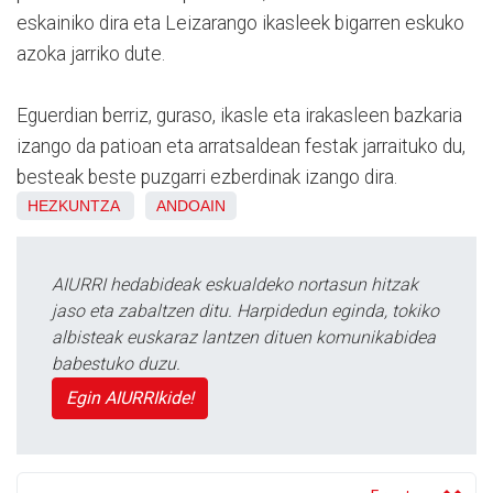
eskainiko dira eta Leizarango ikasleek bigarren eskuko
azoka jarriko dute.
Eguerdian berriz, guraso, ikasle eta irakasleen bazkaria
izango da patioan eta arratsaldean festak jarraituko du,
besteak beste puzgarri ezberdinak izango dira.
HEZKUNTZA
ANDOAIN
AIURRI hedabideak eskualdeko nortasun hitzak
jaso eta zabaltzen ditu. Harpidedun eginda, tokiko
albisteak euskaraz lantzen dituen komunikabidea
babestuko duzu.
Egin AIURRIkide!