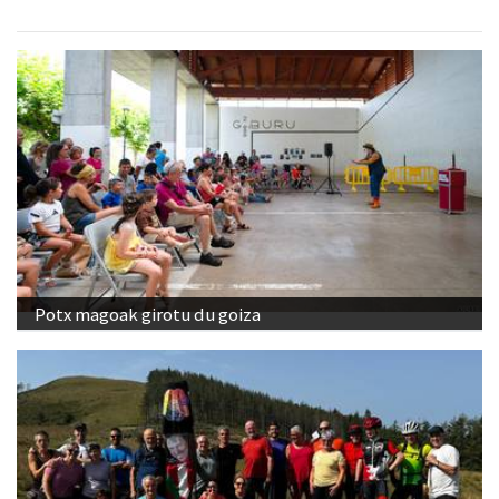
Potx magoak girotu du goiza