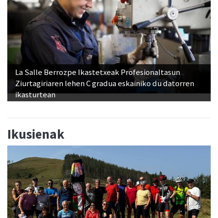
La Salle Berrozpe Ikastetxeak Profesionaltasun
Ziurtagiriaren lehen C gradua eskainiko du datorren
ikasturtean
Ikusienak