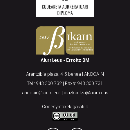
Aiurri.eus - Erroitz BM
Arantzibia plaza, 4-5 behea | ANDOAIN
Tel.: 943 300 732 | Faxa: 943 300 731
andoain@aiurri.eus | idazkaritza@aiurri.eus
Codesyntaxek garatua