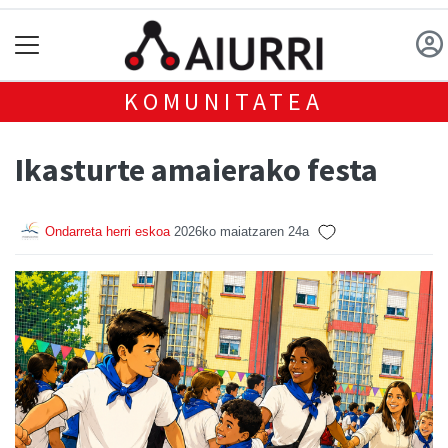
KOMUNITATEA
Ikasturte amaierako festa
Ondarreta herri eskoa
2026ko maiatzaren 24a