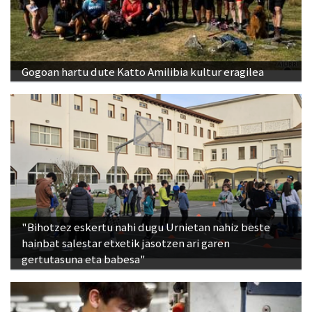
Gogoan hartu dute Katto Amilibia kultur eragilea
"Bihotzez eskertu nahi dugu Urnietan nahiz beste
hainbat salestar etxetik jasotzen ari garen
gertutasuna eta babesa"