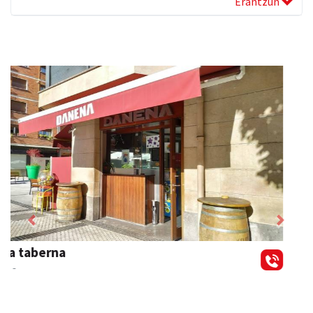
Erantzun
Previous
Next
Joseba altzariak
Andoain
- Altzariak