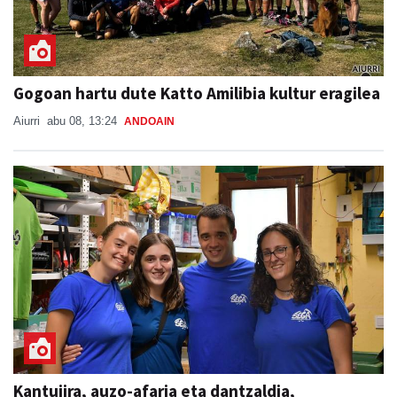
Gogoan hartu dute Katto Amilibia kultur eragilea
Aiurri
abu 08, 13:24
ANDOAIN
Kantujira, auzo-afaria eta dantzaldia,