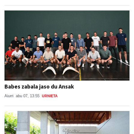
Babes zabala jaso du Ansak
Aiurri
abu 07, 13:55
URNIETA