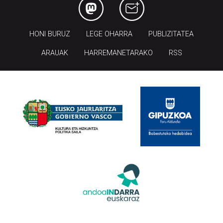
HONI BURUZ
LEGE OHARRA
PUBLIZITATEA
ARAUAK
HARREMANETARAKO
RSS