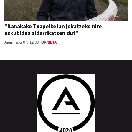
"Banakako Txapelketan jokatzeko nire
eskubidea aldarrikatzen dut"
Aiurri
abu 07, 12:00
URNIETA