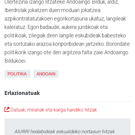
Ulertezina izango litzateke Andoaingo Bilduk, aldiz,
Iberdrolak jokatzen duen moduan jokatzea:
azpikontratatutakoen egonkortasuna ukatuz, langileak
kaleratuz. Egon badaude, aukera juridikoak eta
politikoak, zilegiak diren langile eskubideak babesteko
eta sortutako arazoa konponbidean jartzeko. Borondate
politikorik izango ote den argitzea falta zaie Andoaingo
Bildukoei.
POLITIKA
ANDOAIN
Erlazionatuak
Datuak, mirariak eta karga handiko hitzak
AIURRI hedabideak eskualdeko nortasun hitzak