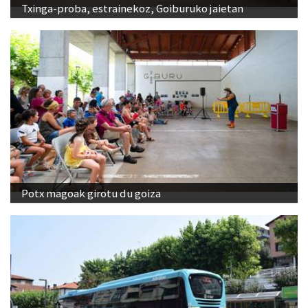
Txinga-proba, estrainekoz, Goiburuko jaietan
Potx magoak girotu du goiza