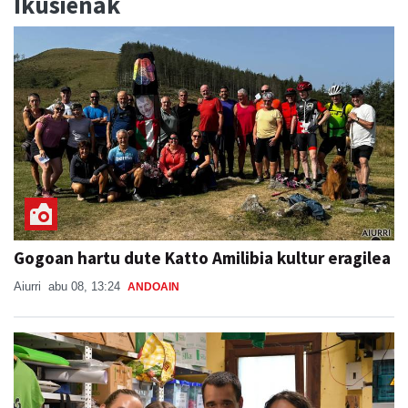
Ikusienak
Gogoan hartu dute Katto Amilibia kultur eragilea
Aiurri
abu 08, 13:24
ANDOAIN