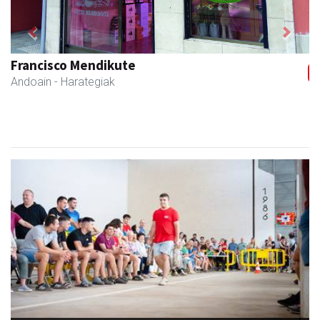
Previous
Next
Francisco Mendikute
Andoain
- Harategiak