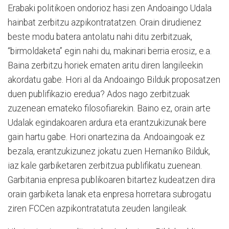
Erabaki politikoen ondorioz hasi zen Andoaingo Udala
hainbat zerbitzu azpikontratatzen. Orain dirudienez
beste modu batera antolatu nahi ditu zerbitzuak,
“birmoldaketa” egin nahi du, makinari berria erosiz, e.a.
Baina zerbitzu horiek ematen aritu diren langileekin
akordatu gabe. Hori al da Andoaingo Bilduk proposatzen
duen publifikazio eredua? Ados nago zerbitzuak
zuzenean emateko filosofiarekin. Baino ez, orain arte
Udalak egindakoaren ardura eta erantzukizunak bere
gain hartu gabe. Hori onartezina da. Andoaingoak ez
bezala, erantzukizunez jokatu zuen Hernaniko Bilduk,
iaz kale garbiketaren zerbitzua publifikatu zuenean.
Garbitania enpresa publikoaren bitartez kudeatzen dira
orain garbiketa lanak eta enpresa horretara subrogatu
ziren FCCen azpikontratatuta zeuden langileak.