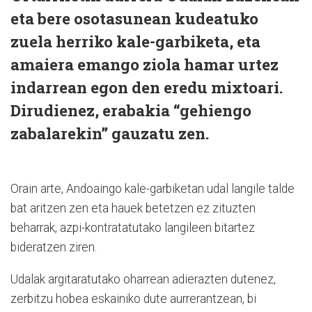
eta bere osotasunean kudeatuko
zuela herriko kale-garbiketa, eta
amaiera emango ziola hamar urtez
indarrean egon den eredu mixtoari.
Dirudienez, erabakia “gehiengo
zabalarekin” gauzatu zen.
Orain arte, Andoaingo kale-garbiketan udal langile talde
bat aritzen zen eta hauek betetzen ez zituzten
beharrak, azpi-kontratatutako langileen bitartez
bideratzen ziren.
Udalak argitaratutako oharrean adierazten dutenez,
zerbitzu hobea eskainiko dute aurrerantzean, bi