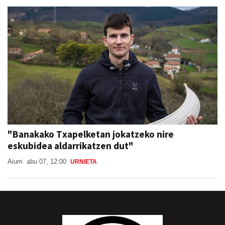
"Banakako Txapelketan jokatzeko nire
eskubidea aldarrikatzen dut"
Aiurri
abu 07, 12:00
URNIETA