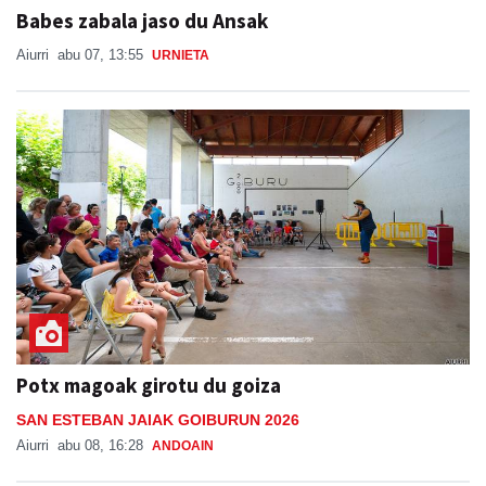
Babes zabala jaso du Ansak
Aiurri
abu 07, 13:55
URNIETA
Potx magoak girotu du goiza
SAN ESTEBAN JAIAK GOIBURUN 2026
Aiurri
abu 08, 16:28
ANDOAIN