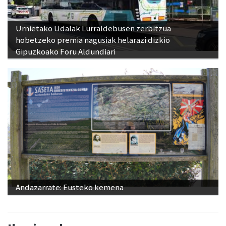
Urnietako Udalak Lurraldebusen zerbitzua
hobetzeko premia nagusiak helarazi dizkio
Gipuzkoako Foru Aldundiari
Andazarrate: Eusteko kemena