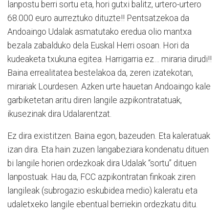
lanpostu berri sortu eta, hori gutxi balitz, urtero-urtero
68.000 euro aurreztuko dituzte!! Pentsatzekoa da
Andoaingo Udalak asmatutako eredua olio mantxa
bezala zabalduko dela Euskal Herri osoan. Hori da
kudeaketa txukuna egitea. Harrigarria ez… miraria dirudi!!
Baina errealitatea bestelakoa da, zeren izatekotan,
mirariak Lourdesen. Azken urte hauetan Andoaingo kale
garbiketetan aritu diren langile azpikontratatuak,
ikusezinak dira Udalarentzat.
Ez dira existitzen. Baina egon, bazeuden. Eta kaleratuak
izan dira. Eta hain zuzen langabeziara kondenatu dituen
bi langile horien ordezkoak dira Udalak “sortu” dituen
lanpostuak. Hau da, FCC azpikontratan finkoak ziren
langileak (subrogazio eskubidea medio) kaleratu eta
udaletxeko langile ebentual berriekin ordezkatu ditu.