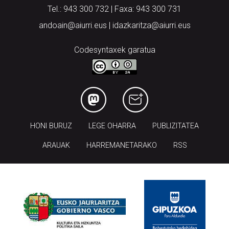
Tel.: 943 300 732 | Faxa: 943 300 731
andoain@aiurri.eus | idazkaritza@aiurri.eus
Codesyntaxek garatua
HONI BURUZ
LEGE OHARRA
PUBLIZITATEA
ARAUAK
HARREMANETARAKO
RSS