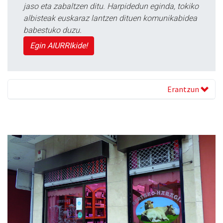
jaso eta zabaltzen ditu. Harpidedun eginda, tokiko
albisteak euskaraz lantzen dituen komunikabidea
babestuko duzu.
Egin AIURRIkide!
Erantzun