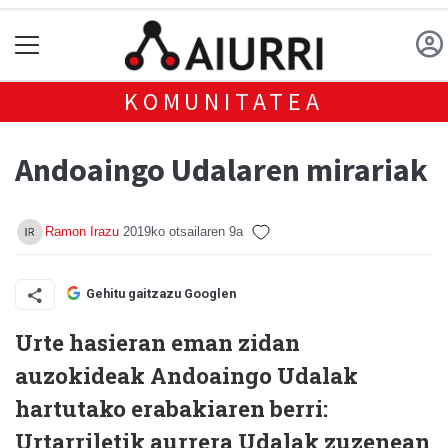
KOMUNITATEA
Andoaingo Udalaren mirariak
Ramon Irazu
2019ko otsailaren 9a
Gehitu gaitzazu Googlen
Urte hasieran eman zidan
auzokideak Andoaingo Udalak
hartutako erabakiaren berri:
Urtarriletik aurrera Udalak zuzenean