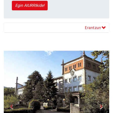
Egin AIURRIkide!
Erantzun
Previous
Next