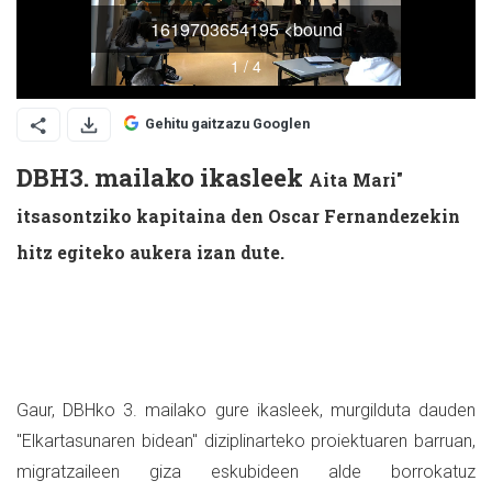
Gehitu gaitzazu Googlen
DBH3. mailako ikasleek
Aita Mari"
itsasontziko kapitaina den Oscar Fernandezekin
hitz egiteko aukera izan dute.
Gaur, DBHko 3. mailako gure ikasleek, murgilduta dauden
"Elkartasunaren bidean" diziplinarteko proiektuaren barruan,
migratzaileen giza eskubideen alde borrokatuz