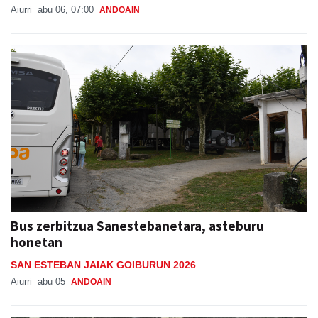
Aiurri
abu 06, 07:00
ANDOAIN
Bus zerbitzua Sanestebanetara, asteburu
honetan
SAN ESTEBAN JAIAK GOIBURUN 2026
Aiurri
abu 05
ANDOAIN