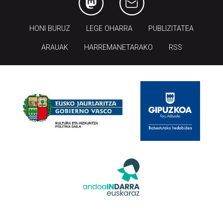
HONI BURUZ
LEGE OHARRA
PUBLIZITATEA
ARAUAK
HARREMANETARAKO
RSS