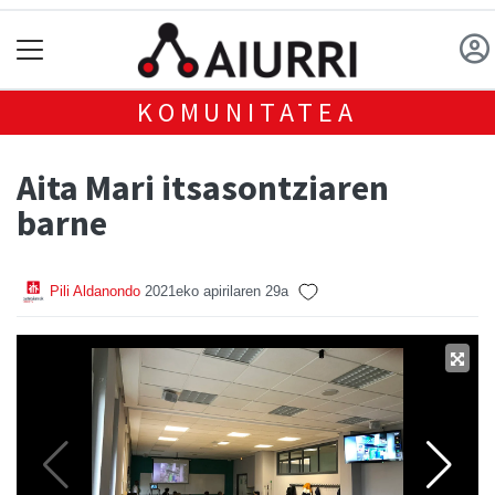
KOMUNITATEA
Aita Mari itsasontziaren
barne
Pili Aldanondo
2021eko apirilaren 29a