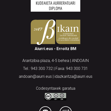
Aiurri.eus - Erroitz BM
Arantzibia plaza, 4-5 behea | ANDOAIN
Tel.: 943 300 732 | Faxa: 943 300 731
andoain@aiurri.eus | idazkaritza@aiurri.eus
Codesyntaxek garatua