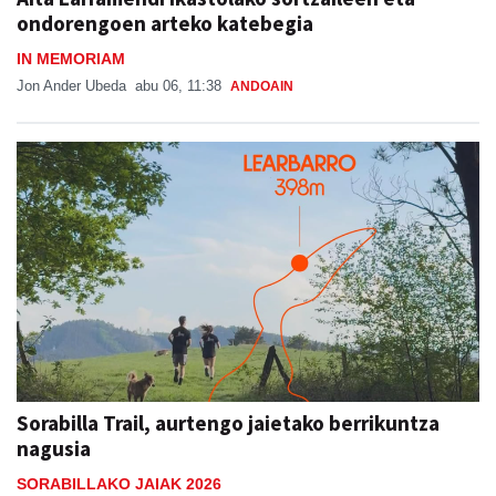
ondorengoen arteko katebegia
IN MEMORIAM
Jon Ander Ubeda
abu 06, 11:38
ANDOAIN
Sorabilla Trail, aurtengo jaietako berrikuntza
nagusia
SORABILLAKO JAIAK 2026