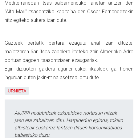
Mediterraneoan itsas salbamenduko lanetan aritzen den
"Aita Mari" itsasontziko kapitaina den Oscar Fernandezekin
hitz egiteko aukera izan dute.
Gazteek bertatik bertara ezagutu ahal izan dituzte,
maiatzaren 6an itsas zabalera irteteko zain Almeriako Adra
portuan dagoen itsasontziaren ezaugarriak.
Egin dizkioten galdera ugariei esker, ikasleek gai honen
inguruan duten jakin-mina asetzea lortu dute.
URNIETA
AIURRI hedabideak eskualdeko nortasun hitzak
jaso eta zabaltzen ditu. Harpidedun eginda, tokiko
albisteak euskaraz lantzen dituen komunikabidea
babestuko duzu.