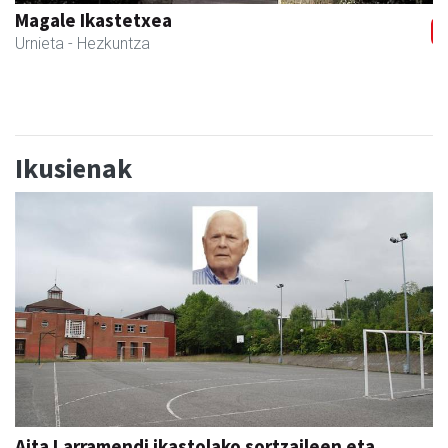
Itxaspe
Urnieta
- Frutategiak
Ikusienak
Aita Larramendi ikastolako sortzaileen eta