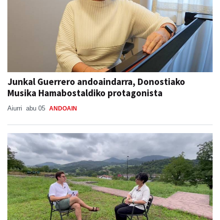
Junkal Guerrero andoaindarra, Donostiako
Musika Hamabostaldiko protagonista
Aiurri
abu 05
ANDOAIN