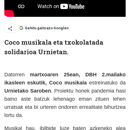
Gehitu gaitzazu Googlen
Coco musikala eta txokolatada
solidarioa Urnietan.
Datorren
martxoaren 25ean, DBH 2.mailako
ikasleen eskutik, Coco musikala
estreinatuko da
Urnietako Saroben
. Proiektu honek pandemia hasi
baino aste batzuk lehenago eman zituen lehen
urratsak eta bi urteren ondoren errealitate bihurtzea
lortu da.
Musikal hau, ibilbide luze baten azkeneko alea