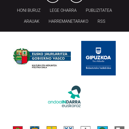
HONI BURUZ
LEGE OHARRA
PUBLIZITATEA
ARAUAK
HARREMANETARAKO
RSS