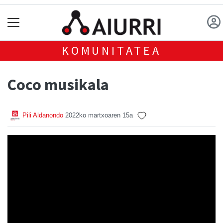
KOMUNITATEA
Coco musikala
Pili Aldanondo
2022ko martxoaren 15a