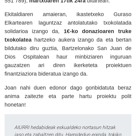
551 789),
martxoaren 17tik 24ra
bitartean.
Ekitaldiaren amaieran, ikastetxeko Guraso
Elkartearen laguntzaz antolatutako txokolatada
solidarioa izango da,
1€-ko donazioaren truke
txokolatea
hartzeko aukera izango da eta bertan
bildutako diru guztia, Bartzelonako San Juan de
Dios Ospitalean haur minbiziaren inguruan
gauzatzen ari diren ikerketeta proiektuen
finantziaziora bideratua izango da.
Joan nahi duen edonor dago gonbidatuta beraz
anima zaitezte eta parte hartu proiektu polit
honetan!
AIURRI hedabideak eskualdeko nortasun hitzak
jaso eta zabaltzen ditu. Harpidedun eginda, tokiko