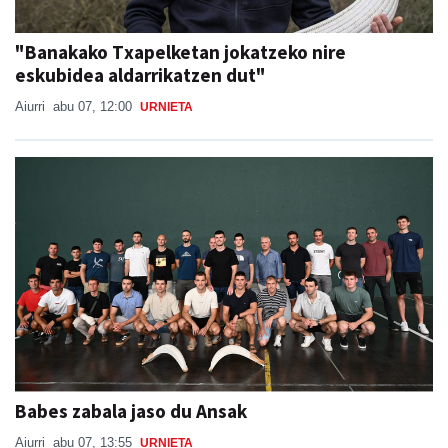
"Banakako Txapelketan jokatzeko nire
eskubidea aldarrikatzen dut"
Aiurri
abu 07, 12:00
URNIETA
Babes zabala jaso du Ansak
Aiurri
abu 07, 13:55
URNIETA