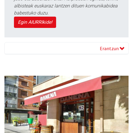
albisteak euskaraz lantzen dituen komunikabidea
babestuko duzu.
Egin AIURRIkide!
Erantzun