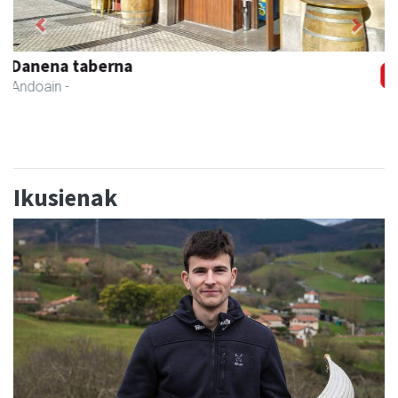
Previous
Next
Amonarriz iturgintza S. L.
Larraul
- Iturgintza
Ikusienak