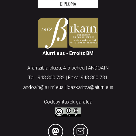
Aiurri.eus - Erroitz BM
Arantzibia plaza, 4-5 behea | ANDOAIN
Tel.: 943 300 732 | Faxa: 943 300 731
andoain@aiurri.eus | idazkaritza@aiurri.eus
Codesyntaxek garatua