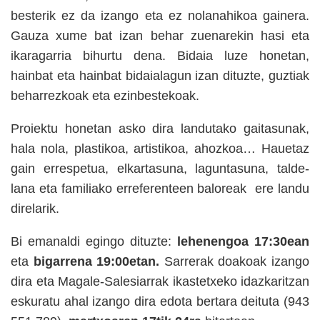
besterik ez da izango eta ez nolanahikoa gainera.
Gauza xume bat izan behar zuenarekin hasi eta
ikaragarria bihurtu dena. Bidaia luze honetan,
hainbat eta hainbat bidaialagun izan dituzte, guztiak
beharrezkoak eta ezinbestekoak.
Proiektu honetan asko dira landutako gaitasunak,
hala nola, plastikoa, artistikoa, ahozkoa… Hauetaz
gain errespetua, elkartasuna, laguntasuna, talde-
lana eta familiako erreferenteen baloreak
ere landu
direlarik.
Bi emanaldi egingo dituzte:
lehenengoa 17:30ean
eta
bigarrena 19:00etan.
Sarrerak doakoak izango
dira eta Magale-Salesiarrak ikastetxeko idazkaritzan
eskuratu ahal izango dira edota bertara deituta (943