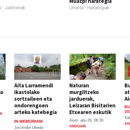
Muazpi harategia
a
- Jatetxeak
Urnieta
- Harategiak
Aita Larramendi
Naturan
Bu
ko
ikastolako
murgiltzeko
at
sortzaileen eta
jarduerak,
Ai
ondorengoen
Leizaran Bisitarien
BU
arteko katebegia
Etxearen eskutik
20
K
Xa
Aiurri
abu 05, 08:30
IN MEMORIAM
AN
ANDOAIN
Jon Ander Ubeda