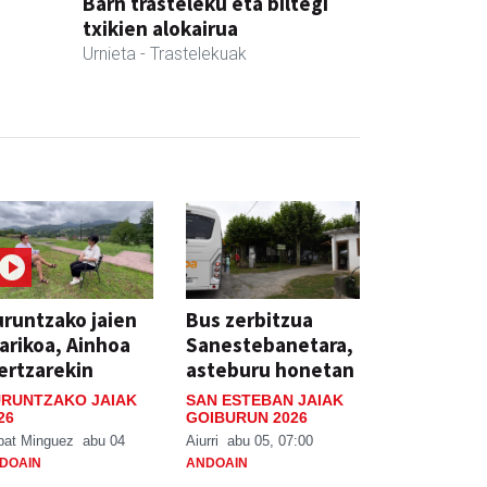
Barn trasteleku eta biltegi
txikien alokairua
Urnieta
- Trastelekuak
runtzako jaien
Bus zerbitzua
arikoa, Ainhoa
Sanestebanetara,
ertzarekin
asteburu honetan
RUNTZAKO JAIAK
SAN ESTEBAN JAIAK
26
GOIBURUN 2026
bat Minguez
abu 04
Aiurri
abu 05, 07:00
DOAIN
ANDOAIN