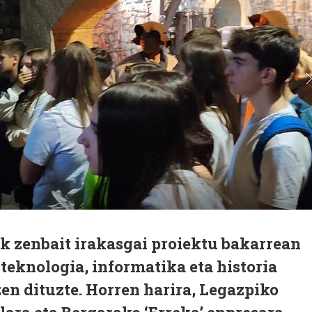
k zenbait irakasgai proiektu bakarrean
, teknologia, informatika eta historia
en dituzte. Horren harira, Legazpiko