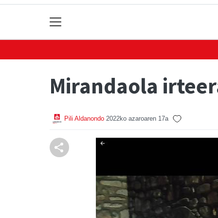
Mirandaola irteer
Pili Aldanondo
2022ko azaroaren 17a