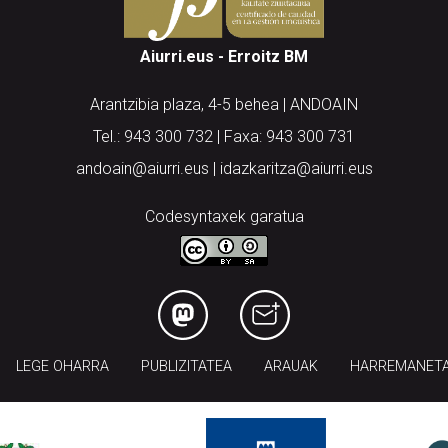
Aiurri.eus - Erroitz BM
Arantzibia plaza, 4-5 behea | ANDOAIN
Tel.: 943 300 732 | Faxa: 943 300 731
andoain@aiurri.eus | idazkaritza@aiurri.eus
Codesyntaxek garatua
LEGE OHARRA
PUBLIZITATEA
ARAUAK
HARREMANET