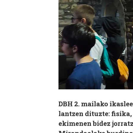
DBH 2. mailako ikaslee
lantzen dituzte: fisika
ekimenen bidez jorratz