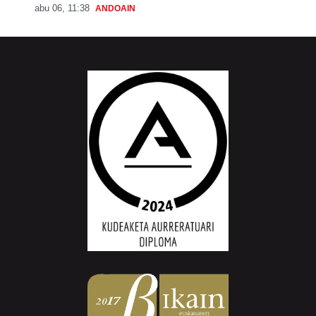
abu 06, 11:38
ANDOAIN