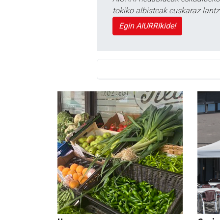
tokiko albisteak euskaraz lan
Egin AIURRIkide!