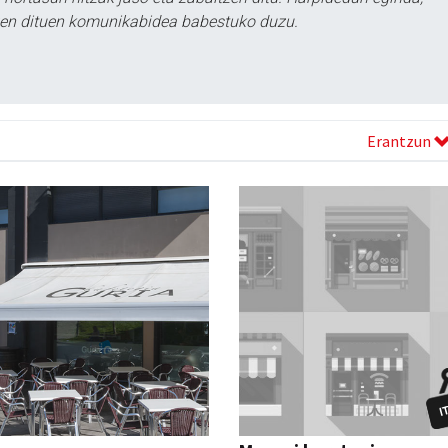
tzen dituen komunikabidea babestuko duzu.
Erantzun