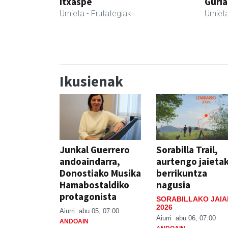
Itxaspe
Guria
Urnieta
- Frutategiak
Urniet
Ikusienak
Junkal Guerrero
Sorabilla Trail,
andoaindarra,
aurtengo jaieta
Donostiako Musika
berrikuntza
Hamabostaldiko
nagusia
protagonista
SORABILLAKO JAIA
2026
Aiurri
abu 05, 07:00
Aiurri
abu 06, 07:00
ANDOAIN