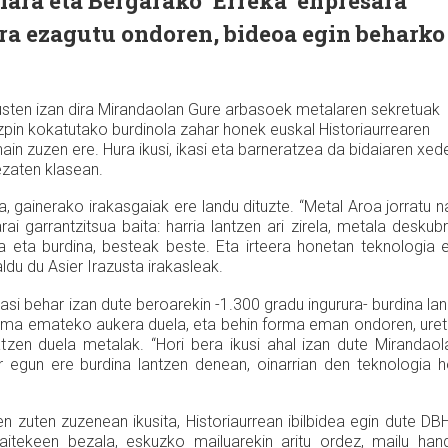
ara eta Bergarako ‘Erreka’ enpresara
ura ezagutu ondoren, bideoa egin beharko
kusten izan dira Mirandaolan Gure arbasoek metalaren sekretuak
azpin kokatutako burdinola zahar honek euskal Historiaurrearen
hain zuzen ere. Hura ikusi, ikasi eta barneratzea da bidaiaren xed
zaten klasean.
ta, gainerako irakasgaiak ere landu dituzte. “Metal Aroa jorratu n
ai garrantzitsua baita: harria lantzen ari zirela, metala deskubr
ea eta burdina, besteak beste. Eta irteera honetan teknologia 
aldu du Asier Irazusta irakasleak.
kasi behar izan dute beroarekin -1.300 gradu ingurura- burdina la
forma emateko aukera duela, eta behin forma eman ondoren, ure
zen duela metalak. “Hori bera ikusi ahal izan dute Mirandaol
 egun ere burdina lantzen denean, oinarrian den teknologia h
n zuten zuzenean ikusita, Historiaurrean ibilbidea egin dute DB
aitekeen bezala, eskuzko mailuarekin aritu ordez, mailu han