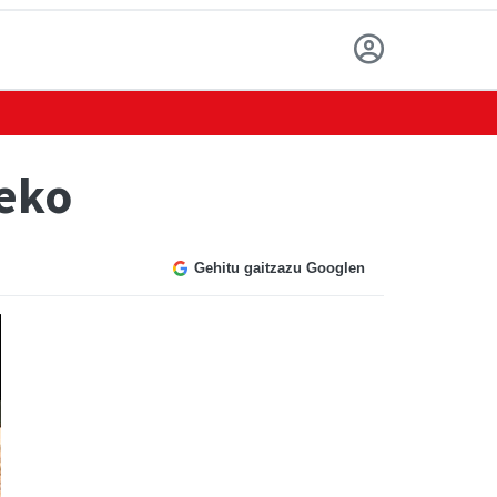
zeko
Gehitu gaitzazu Googlen