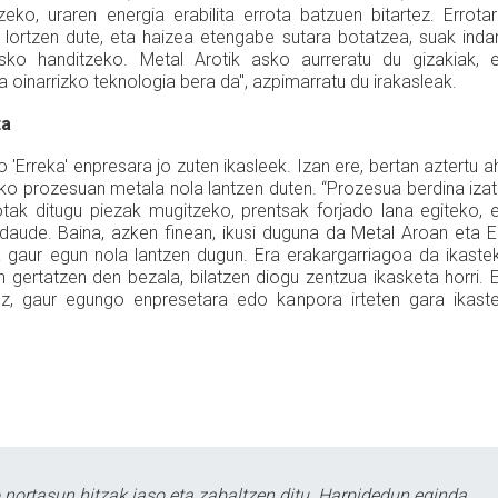
zeko, uraren energia erabilita errota batzuen bitartez. Errota
 lortzen dute, eta haizea etengabe sutara botatzea, suak inda
sko handitzeko. Metal Arotik asko aurreratu du gizakiak, 
 oinarrizko teknologia bera da", azpimarratu du irakasleak.
ta
'Erreka' enpresara jo zuten ikasleek. Izan ere, bertan aztertu a
eko prozesuan metala nola lantzen duten. “Prozesua berdina iza
otak ditugu piezak mugitzeko, prentsak forjado lana egiteko, 
aude. Baina, azken finean, ikusi duguna da Metal Aroan eta E
 gaur egun nola lantzen dugun. Era erakargarriagoa da ikaste
an gertatzen den bezala, bilatzen diogu zentzua ikasketa horri. 
rdez, gaur egungo enpresetara edo kanpora irteten gara ikast
ortasun hitzak jaso eta zabaltzen ditu. Harpidedun eginda,