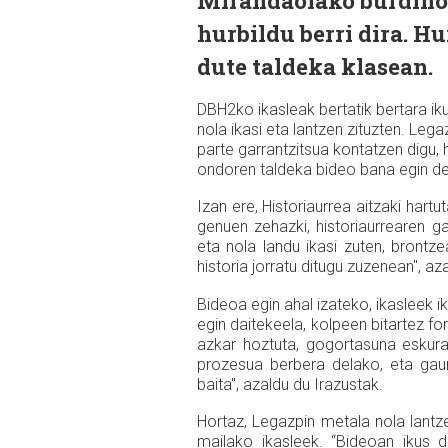
Mirandaolako burdinol
hurbildu berri dira. H
dute taldeka klasean.
DBH2ko ikasleak bertatik bertara i
nola ikasi eta lantzen zituzten. Leg
parte garrantzitsua kontatzen digu, 
ondoren taldeka bideo bana egin de
Izan ere, Historiaurrea aitzaki hartu
genuen zehazki, historiaurrearen gar
eta nola landu ikasi zuten, brontz
historia jorratu ditugu zuzenean", az
Bideoa egin ahal izateko, ikasleek i
egin daitekeela, kolpeen bitartez 
azkar hoztuta, gogortasuna eskurat
prozesua berbera delako, eta gaur
baita", azaldu du Irazustak.
Hortaz, Legazpin metala nola lantze
mailako ikasleek. “Bideoan ikus d