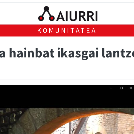
KOMUNITATEA
a hainbat ikasgai lant