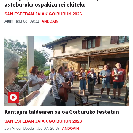
asteburuko ospakizunei ekiteko
SAN ESTEBAN JAIAK GOIBURUN 2026
Aiurri
abu 08, 09:31
ANDOAIN
Kantujira taldearen saioa Goiburuko festetan
SAN ESTEBAN JAIAK GOIBURUN 2026
Jon Ander Ubeda
abu 07, 20:37
ANDOAIN