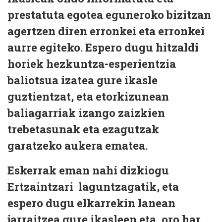
prestatuta egotea eguneroko bizitzan
agertzen diren erronkei eta erronkei
aurre egiteko. Espero dugu hitzaldi
horiek hezkuntza-esperientzia
baliotsua izatea gure ikasle
guztientzat, eta etorkizunean
baliagarriak izango zaizkien
trebetasunak eta ezagutzak
garatzeko aukera ematea.
Eskerrak eman nahi dizkiogu
Ertzaintzari laguntzagatik, eta
espero dugu elkarrekin lanean
jarraitzea gure ikasleen eta, oro har,