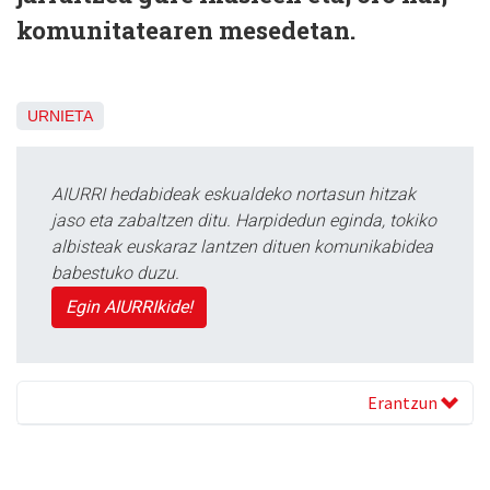
komunitatearen mesedetan.
URNIETA
AIURRI hedabideak eskualdeko nortasun hitzak
jaso eta zabaltzen ditu. Harpidedun eginda, tokiko
albisteak euskaraz lantzen dituen komunikabidea
babestuko duzu.
Egin AIURRIkide!
Erantzun