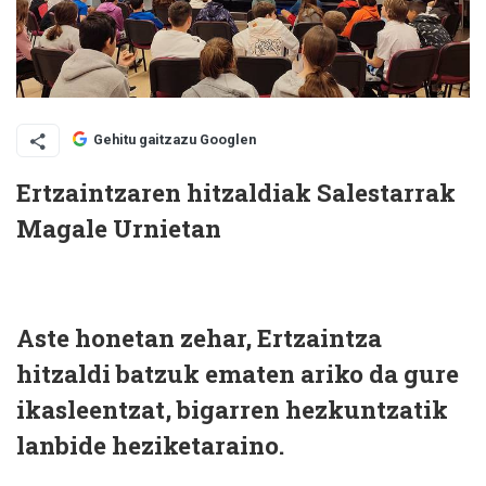
Gehitu gaitzazu Googlen
Ertzaintzaren hitzaldiak Salestarrak
Magale Urnietan
Aste honetan zehar, Ertzaintza
hitzaldi batzuk ematen ariko da gure
ikasleentzat, bigarren hezkuntzatik
lanbide heziketaraino.