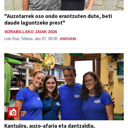
"Auzotarrek oso ondo erantzuten dute, beti
daude laguntzeko prest"
SORABILLAKO JAIAK 2026
Lide Ruiz Telleria
abu 07, 08:00
ANDOAIN
Kantujira, auzo-afaria eta dantzaldia,