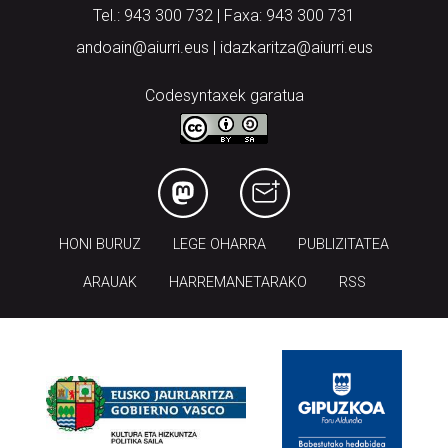
Tel.: 943 300 732 | Faxa: 943 300 731
andoain@aiurri.eus | idazkaritza@aiurri.eus
Codesyntaxek garatua
HONI BURUZ
LEGE OHARRA
PUBLIZITATEA
ARAUAK
HARREMANETARAKO
RSS