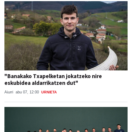
"Banakako Txapelketan jokatzeko nire
eskubidea aldarrikatzen dut"
Aiurri
abu 07, 12:00
URNIETA