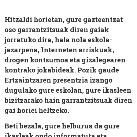
Hitzaldi horietan, gure gazteentzat
oso garrantzitsuak diren gaiak
jorratuko dira, hala nola eskola-
jazarpena, Interneten arriskuak,
drogen kontsumoa eta gizalegearen
kontrako jokabideak. Pozik gaude
Ertzaintzaren presentzia izango
dugulako gure eskolan, gure ikasleen
bizitzarako hain garrantzitsuak diren
gai horiei heltzeko.
Beti bezala, gure helburua da gure
ikasleak ondo informatuta eta