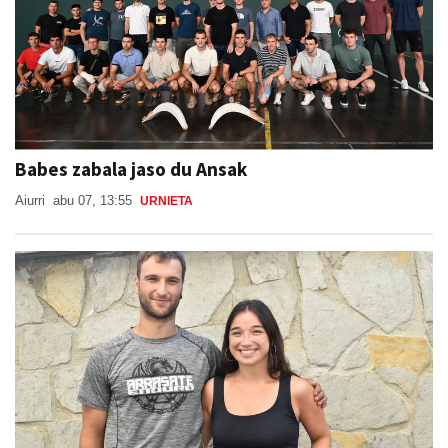
Babes zabala jaso du Ansak
Aiurri
abu 07, 13:55
URNIETA