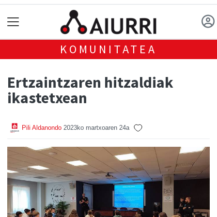
KOMUNITATEA
Ertzaintzaren hitzaldiak
ikastetxean
Pili Aldanondo
2023ko martxoaren 24a