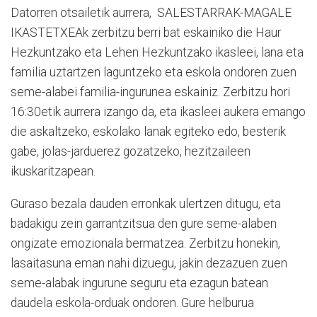
Datorren otsailetik aurrera, SALESTARRAK-MAGALE
IKASTETXEAk zerbitzu berri bat eskainiko die Haur
Hezkuntzako eta Lehen Hezkuntzako ikasleei, lana eta
familia uztartzen laguntzeko eta eskola ondoren zuen
seme-alabei familia-ingurunea eskainiz. Zerbitzu hori
16:30etik aurrera izango da, eta ikasleei aukera emango
die askaltzeko, eskolako lanak egiteko edo, besterik
gabe, jolas-jarduerez gozatzeko, hezitzaileen
ikuskaritzapean.
Guraso bezala dauden erronkak ulertzen ditugu, eta
badakigu zein garrantzitsua den gure seme-alaben
ongizate emozionala bermatzea. Zerbitzu honekin,
lasaitasuna eman nahi dizuegu, jakin dezazuen zuen
seme-alabak ingurune seguru eta ezagun batean
daudela eskola-orduak ondoren. Gure helburua