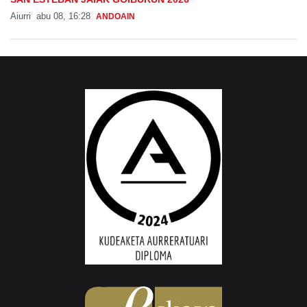
Aiurri
abu 08, 16:28
ANDOAIN