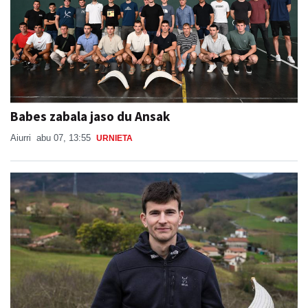
Babes zabala jaso du Ansak
Aiurri
abu 07, 13:55
URNIETA