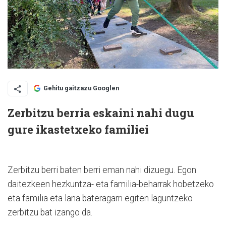
Gehitu gaitzazu Googlen
Zerbitzu berria eskaini nahi dugu
gure ikastetxeko familiei
Zerbitzu berri baten berri eman nahi dizuegu. Egon
daitezkeen hezkuntza- eta familia-beharrak hobetzeko
eta familia eta lana bateragarri egiten laguntzeko
zerbitzu bat izango da.