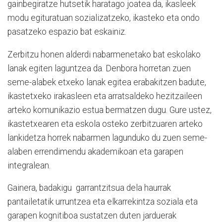
gainbegiratze hutsetik haratago joatea da, ikasleek
modu egituratuan sozializatzeko, ikasteko eta ondo
pasatzeko espazio bat eskainiz.
Zerbitzu honen alderdi nabarmenetako bat eskolako
lanak egiten laguntzea da. Denbora horretan zuen
seme-alabek etxeko lanak egitea erabakitzen badute,
ikastetxeko irakasleen eta arratsaldeko hezitzaileen
arteko komunikazio estua bermatzen dugu. Gure ustez,
ikastetxearen eta eskola osteko zerbitzuaren arteko
lankidetza horrek nabarmen lagunduko du zuen seme-
alaben errendimendu akademikoan eta garapen
integralean.
Gainera, badakigu garrantzitsua dela haurrak
pantailetatik urruntzea eta elkarrekintza soziala eta
garapen kognitiboa sustatzen duten jarduerak