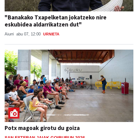
"Banakako Txapelketan jokatzeko nire
eskubidea aldarrikatzen dut"
Aiurri
abu 07, 12:00
URNIETA
Potx magoak girotu du goiza
SAN ESTEBAN JAIAK GOIBURUN 2026