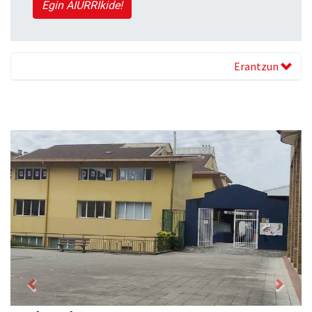
Egin AIURRIkide!
Erantzun
Previous
Next