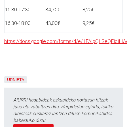
16:30-17:30
34,75€
8,25€
16:30-18:00
43,00€
9,25€
https://docs.google.com/forms/d/e/1FAIpQLSeQEioi
URNIETA
AIURRI hedabideak eskualdeko nortasun hitzak
jaso eta zabaltzen ditu. Harpidedun eginda, tokiko
albisteak euskaraz lantzen dituen komunikabidea
babestuko duzu.