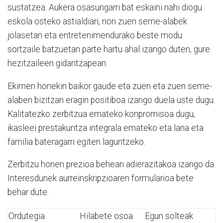
sustatzea. Aukera osasungarri bat eskaini nahi diogu
eskola osteko astialdiari, non zuen seme-alabek
jolasetan eta entretenimendurako beste modu
sortzaile batzuetan parte hartu ahal izango duten, gure
hezitzaileen gidaritzapean.
Ekimen honekin baikor gaude eta zuen eta zuen seme-
alaben bizitzan eragin positiboa izango duela uste dugu.
Kalitatezko zerbitzua emateko konpromisoa dugu,
ikasleei prestakuntza integrala emateko eta lana eta
familia bateragarri egiten laguntzeko.
Zerbitzu honen prezioa behean adierazitakoa izango da.
Interesdunek aurreinskripzioaren formularioa bete
behar dute.
Ordutegia
Hilabete osoa
Egun solteak