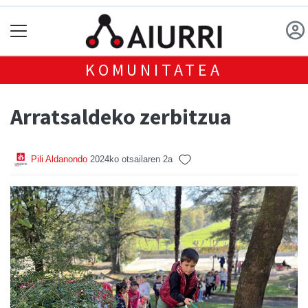
KOMUNITATEA
Arratsaldeko zerbitzua
Pili Aldanondo
2024ko otsailaren 2a