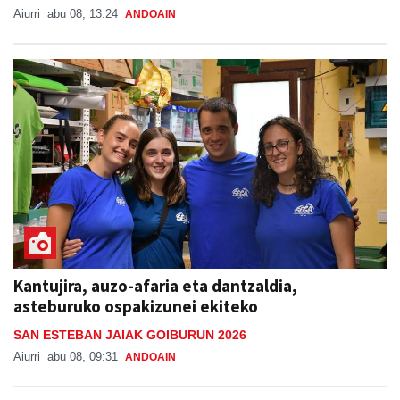
Aiurri
abu 08, 13:24
ANDOAIN
Kantujira, auzo-afaria eta dantzaldia,
asteburuko ospakizunei ekiteko
SAN ESTEBAN JAIAK GOIBURUN 2026
Aiurri
abu 08, 09:31
ANDOAIN