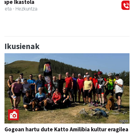
Urnietako Udala
Urnieta
- Udaletxeak
Ikusienak
Gogoan hartu dute Katto Amilibia kultur eragilea