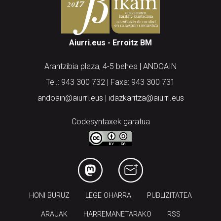
Aiurri.eus - Erroitz BM
Arantzibia plaza, 4-5 behea | ANDOAIN
Tel.: 943 300 732 | Faxa: 943 300 731
andoain@aiurri.eus | idazkaritza@aiurri.eus
Codesyntaxek garatua
HONI BURUZ
LEGE OHARRA
PUBLIZITATEA
ARAUAK
HARREMANETARAKO
RSS