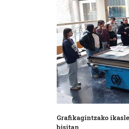
Grafikagintzako ikasl
bisitan