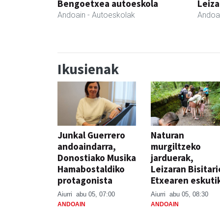
Bengoetxea autoeskola
Leiza
Andoain
- Autoeskolak
Andoa
Ikusienak
Junkal Guerrero
Naturan
andoaindarra,
murgiltzeko
Donostiako Musika
jarduerak,
Hamabostaldiko
Leizaran Bisitar
protagonista
Etxearen eskuti
Aiurri
abu 05, 07:00
Aiurri
abu 05, 08:30
ANDOAIN
ANDOAIN