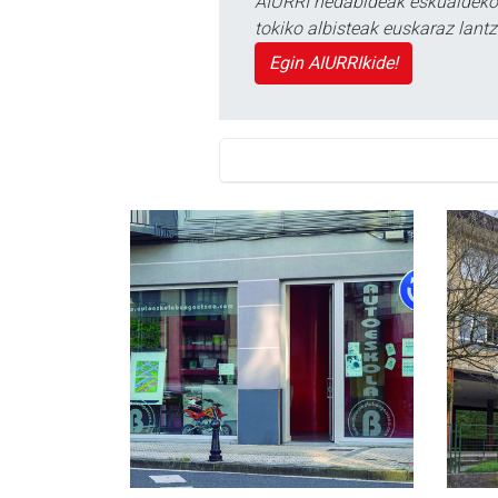
AIURRI hedabideak eskualdeko n
tokiko albisteak euskaraz lan
Egin AIURRIkide!