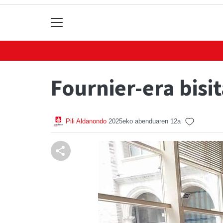
Fournier-era bisi
Pili Aldanondo
2025eko abenduaren 12a