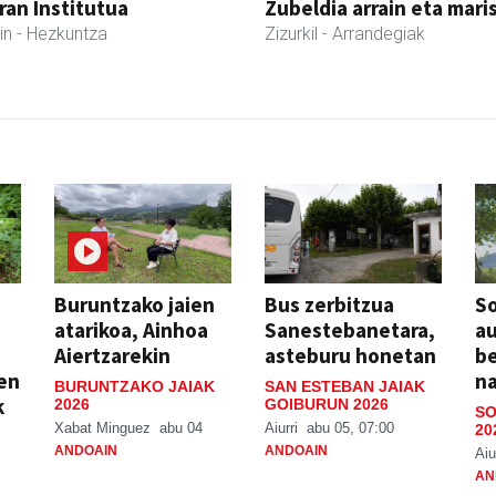
ran Institutua
Zubeldia arrain eta mari
in
- Hezkuntza
Zizurkil
- Arrandegiak
Buruntzako jaien
Bus zerbitzua
So
atarikoa, Ainhoa
Sanestebanetara,
au
Aiertzarekin
asteburu honetan
be
ien
n
BURUNTZAKO JAIAK
SAN ESTEBAN JAIAK
k
2026
GOIBURUN 2026
SO
Xabat Minguez
abu 04
Aiurri
abu 05, 07:00
20
ANDOAIN
ANDOAIN
Aiu
AN