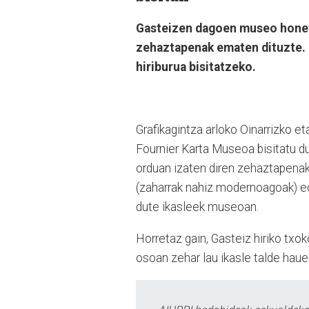
Gasteizen dagoen museo honeta
zehaztapenak ematen dituzte. 
hiriburua bisitatzeko.
Grafikagintza arloko Oinarrizko et
Fournier Karta Museoa bisitatu du
orduan izaten diren zehaztapenak
(zaharrak nahiz modernoagoak) e
dute ikasleek museoan.
Horretaz gain, Gasteiz hiriko txo
osoan zehar lau ikasle talde haue