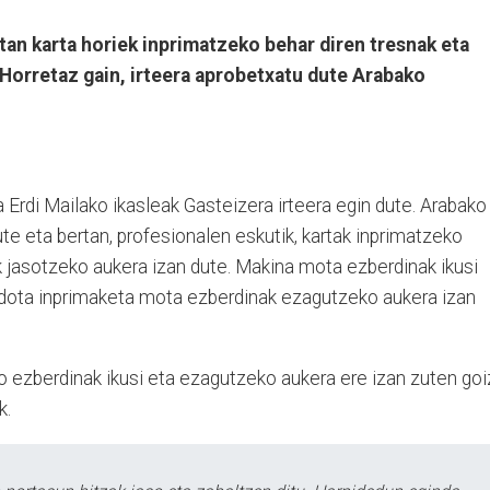
n karta horiek inprimatzeko behar diren tresnak eta
Horretaz gain, irteera aprobetxatu dute Arabako
a Erdi Mailako ikasleak Gasteizera irteera egin dute. Arabako
te eta bertan, profesionalen eskutik, kartak inprimatzeko
 jasotzeko aukera izan dute. Makina mota ezberdinak ikusi
dota inprimaketa mota ezberdinak ezagutzeko aukera izan
ko ezberdinak ikusi eta ezagutzeko aukera ere izan zuten goi
k.