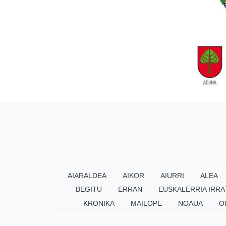
AIARALDEA
AIKOR
AIURRI
ALEA
BEGITU
ERRAN
EUSKALERRIA IRRA
KRONIKA
MAILOPE
NOAUA
O