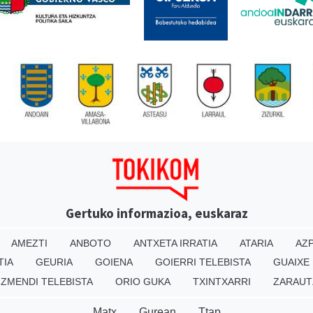
Gertuko informazioa, euskaraz
AMEZTI
ANBOTO
ANTXETA IRRATIA
ATARIA
AZP
TIA
GEURIA
GOIENA
GOIERRI TELEBISTA
GUAIXE
IZMENDI TELEBISTA
ORIO GUKA
TXINTXARRI
ZARAUT
Matx
Gurean
Ttap