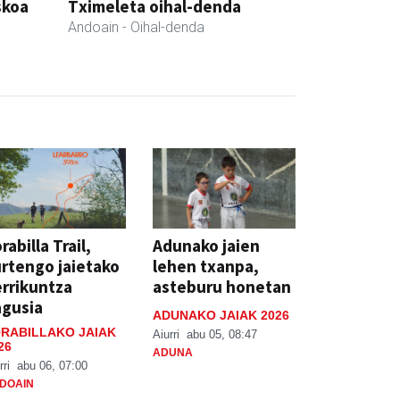
skoa
Tximeleta oihal-denda
Andoain
- Oihal-denda
rabilla Trail,
Adunako jaien
rtengo jaietako
lehen txanpa,
rrikuntza
asteburu honetan
agusia
ADUNAKO JAIAK 2026
RABILLAKO JAIAK
Aiurri
abu 05, 08:47
26
ADUNA
rri
abu 06, 07:00
DOAIN