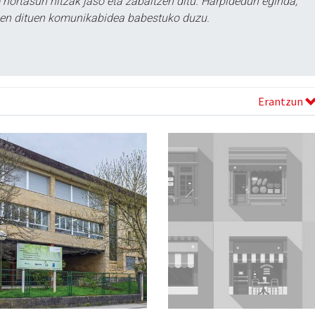
ortasun hitzak jaso eta zabaltzen ditu. Harpidedun eginda,
tzen dituen komunikabidea babestuko duzu.
Erantzun