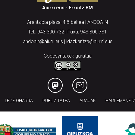
Aiurri.eus - Erroitz BM
Arantzibia plaza, 4-5 behea | ANDOAIN
Tel.: 943 300 732 | Faxa: 943 300 731
andoain@aiurri.eus | idazkaritza@aiurri.eus
Codesyntaxek garatua
LEGE OHARRA
PUBLIZITATEA
ARAUAK
HARREMANET