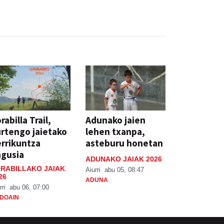
rabilla Trail,
Adunako jaien
rtengo jaietako
lehen txanpa,
rrikuntza
asteburu honetan
agusia
ADUNAKO JAIAK 2026
RABILLAKO JAIAK
Aiurri
abu 05, 08:47
26
ADUNA
rri
abu 06, 07:00
DOAIN