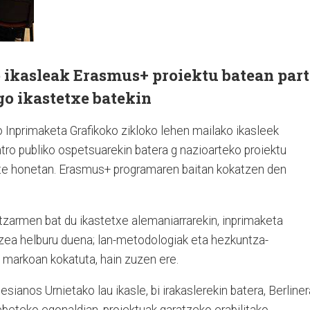
 ikasleak Erasmus+ proiektu batean part
ngo ikastetxe batekin
 Inprimaketa Grafikoko zikloko lehen mailako ikasleek
tro publiko ospetsuarekin batera g nazioarteko proiektu
rte honetan. Erasmus+ programaren baitan kokatzen den
tzarmen bat du ikastetxe alemaniarrarekin, inprimaketa
tzea helburu duena; lan-metodologiak eta hezkuntza-
 markoan kokatuta, hain zuzen ere.
esianos Urnietako lau ikasle, bi irakaslerekin batera, Berliner