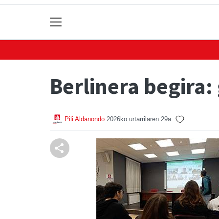
Berlinera begira:
Pili Aldanondo
2026ko urtarrilaren 29a