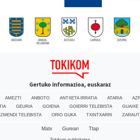
Gertuko informazioa, euskaraz
AMEZTI
ANBOTO
ANTXETA IRRATIA
ATARIA
AZP
TIA
GEURIA
GOIENA
GOIERRI TELEBISTA
GUAIXE
IZMENDI TELEBISTA
ORIO GUKA
TXINTXARRI
ZARAUT
Matx
Gurean
Ttap
Tokikom publizitatea