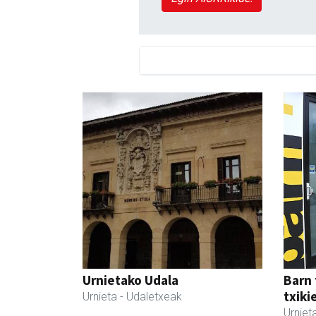
Urnietako Udala
Barn 
txiki
Urnieta
- Udaletxeak
Urniet