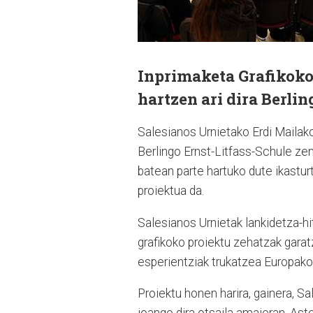
Inprimaketa Grafikoko
hartzen ari dira Berli
Salesianos Urnietako Erdi Mailako
Berlingo Ernst-Litfass-Schule zen
batean parte hartuko dute ikastu
proiektua da.
Salesianos Urnietak lankidetza-hi
grafikoko proiektu zehatzak gara
esperientziak trukatzea Europako
Proiektu honen harira, gainera, Sal