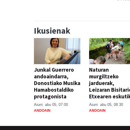
Ikusienak
Junkal Guerrero
Naturan
andoaindarra,
murgiltzeko
Donostiako Musika
jarduerak,
Hamabostaldiko
Leizaran Bisitar
protagonista
Etxearen eskuti
Aiurri
abu 05, 07:00
Aiurri
abu 05, 08:30
ANDOAIN
ANDOAIN