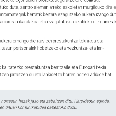
ebeteko egonaldian, proiektuak garatzeko erabilitako
tuko dute, zentro alemaniarreko eskoletan murgilduko dira e
inrpimategiak bertatik bertara ezagutzeko aukera izango dut
maniarrean ikasitakoa eta ezagututakoa azalduko die gainera
aukera emango die ikasleei prestakuntza teknikoa eta
aitasun pertsonalak hobetzeko eta hezkuntza- eta lan-
kalitatezko prestakuntza berritzaile eta Europari irekia
en jarraitzen du eta lankidetza horren horren adibide bat
ortasun hitzak jaso eta zabaltzen ditu. Harpidedun eginda,
tzen dituen komunikabidea babestuko duzu.