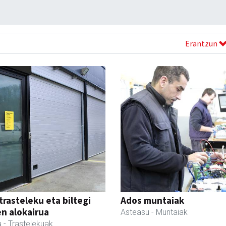
Erantzun
trasteleku eta biltegi
Ados muntaiak
en alokairua
Asteasu
- Muntaiak
a
- Trastelekuak