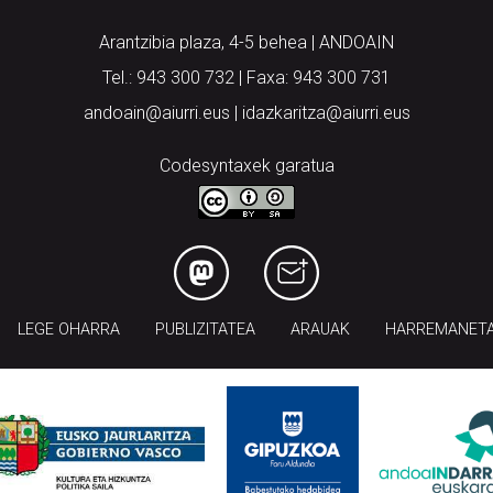
Arantzibia plaza, 4-5 behea | ANDOAIN
Tel.: 943 300 732 | Faxa: 943 300 731
andoain@aiurri.eus | idazkaritza@aiurri.eus
Codesyntaxek garatua
LEGE OHARRA
PUBLIZITATEA
ARAUAK
HARREMANET