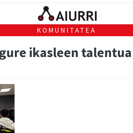
KOMUNITATEA
 gure ikasleen talentu