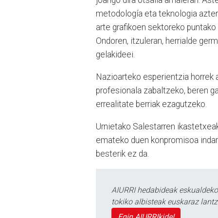
joango dira otsaila amaieran. Ast
metodología eta teknologia azter
arte grafikoen sektoreko puntako 
Ondoren, itzuleran, herrialde ger
gelakideei.
Nazioarteko esperientzia horrek 
profesionala zabaltzeko, beren g
errealitate berriak ezagutzeko.
Urnietako Salestarren ikastetxeak 
emateko duen konpromisoa indartz
besterik ez da.
AIURRI hedabideak eskualdeko n
tokiko albisteak euskaraz lan
Egin AIURRIkide!