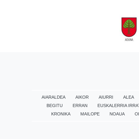
AIARALDEA
AIKOR
AIURRI
ALEA
BEGITU
ERRAN
EUSKALERRIA IRRA
KRONIKA
MAILOPE
NOAUA
O