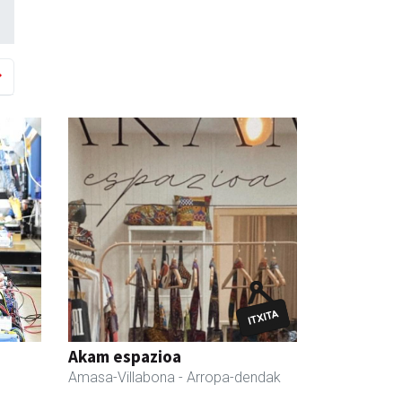
Akam espazioa
Amasa-Villabona
- Arropa-dendak