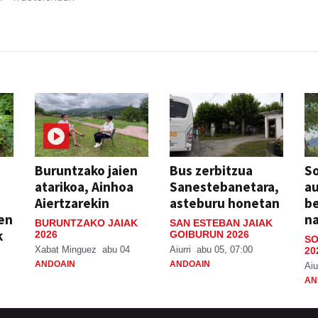
Buruntzako jaien
Bus zerbitzua
So
atarikoa, Ainhoa
Sanestebanetara,
au
Aiertzarekin
asteburu honetan
be
ien
n
BURUNTZAKO JAIAK
SAN ESTEBAN JAIAK
k
2026
GOIBURUN 2026
SO
Xabat Minguez
abu 04
Aiurri
abu 05, 07:00
20
ANDOAIN
ANDOAIN
Aiu
AN