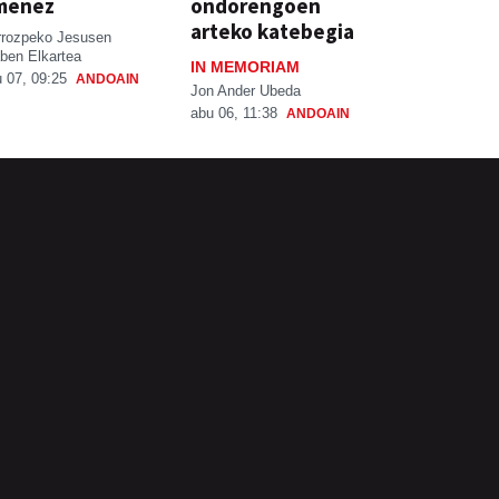
menez
ondorengoen
arteko katebegia
rrozpeko Jesusen
ben Elkartea
IN MEMORIAM
 07, 09:25
ANDOAIN
Jon Ander Ubeda
abu 06, 11:38
ANDOAIN