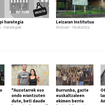
i harategia
Leizaran Institutua
a
- Harategiak
Andoain
- Hezkuntza
so
"Auzotarrek oso
Burrunba, gazte
Ot
ondo erantzuten
euskaltzaleen
la
dute, beti daude
ekimen berria
A