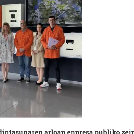
dintasunaren arloan enpresa publiko zei