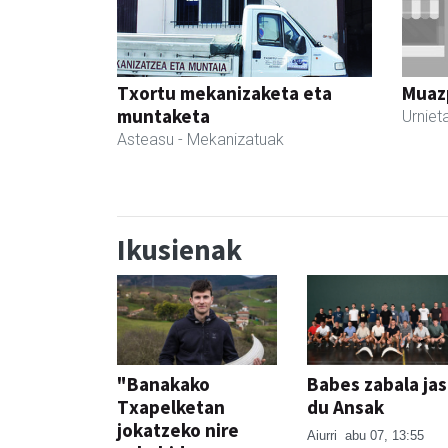
Txortu mekanizaketa eta
Muazp
muntaketa
Urniet
Asteasu
- Mekanizatuak
Ikusienak
"Banakako
Babes zabala ja
Txapelketan
du Ansak
jokatzeko nire
Aiurri
abu 07, 13:55