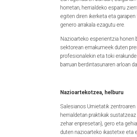
horretan, herrialdeko esparru zie
egiten diren ikerketa eta garapen 
genero arrakala ezagutu ere.
Nazioarteko esperientzia honen be
sektorean emakumeek duten prese
profesionalekin eta toki erakundee
barruan berdintasunaren arloan d
Nazioartekotzea, helburu
Salesianos Urnietatik zentroaren 
herrialdetan praktikak sustatzeaz
zehar enpresetan), gero eta gehi
duten nazioarteko ikastetxe eta e