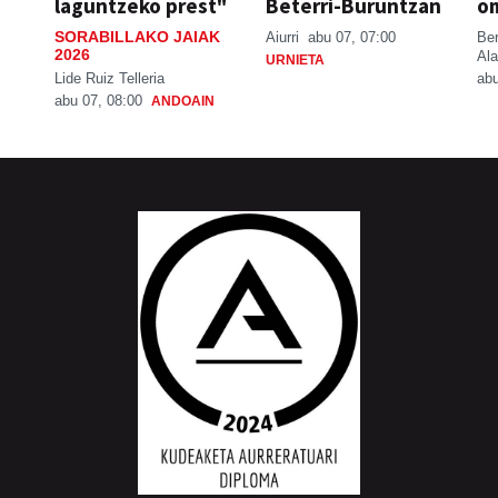
laguntzeko prest"
Beterri-Buruntzan
o
SORABILLAKO JAIAK
Aiurri
abu 07, 07:00
Be
2026
Ala
URNIETA
Lide Ruiz Telleria
abu
abu 07, 08:00
ANDOAIN