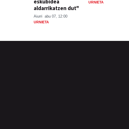
eskubidea
URNIETA
aldarrikatzen dut"
Aiurri
abu 07, 12:00
URNIETA