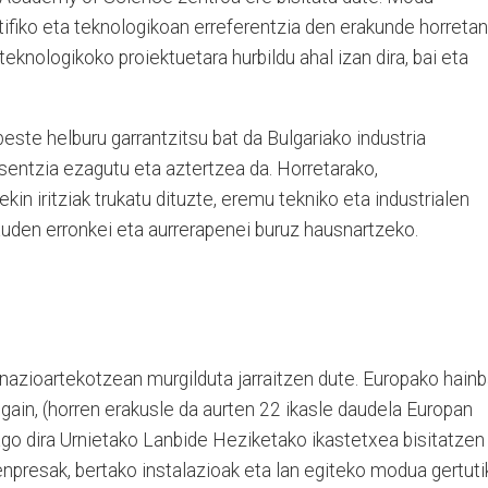
ntifiko eta teknologikoan erreferentzia den erakunde horretan
teknologikoko proiektuetara hurbildu ahal izan dira, bai eta
ste helburu garrantzitsu bat da Bulgariako industria
ntzia ezagutu eta aztertzea da. Horretarako,
kin iritziak trukatu dituzte, eremu tekniko eta industrialen
auden erronkei eta aurrerapenei buruz hausnartzeko.
nazioartekotzean murgilduta jarraitzen dute. Europako hainb
 gain, (horren erakusle da aurten 22 ikasle daudela Europan
ago dira Urnietako Lanbide Heziketako ikastetxea bisitatzen
npresak, bertako instalazioak eta lan egiteko modua gertuti