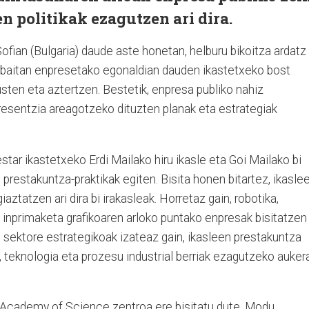
n politikak ezagutzen ari dira.
Sofian (Bulgaria) daude aste honetan, helburu bikoitza ardatz
en baitan enpresetako egonaldian dauden ikastetxeko bost
usten eta aztertzen. Bestetik, enpresa publiko nahiz
sentzia areagotzeko dituzten planak eta estrategiak
ar ikastetxeko Erdi Mailako hiru ikasle eta Goi Mailako bi
 prestakuntza-praktikak egiten. Bisita honen bitartez, ikasle
aztatzen ari dira bi irakasleak. Horretaz gain, robotika,
nprimaketa grafikoaren arloko puntako enpresak bisitatzen
at sektore estrategikoak izateaz gain, ikasleen prestakuntza
teknologia eta prozesu industrial berriak ezagutzeko auker
 Academy of Science zentroa ere bisitatu dute. Modu