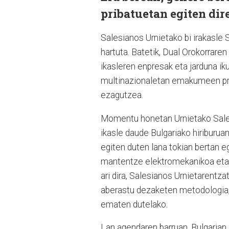
pribatuetan egiten dire
Salesianos Urnietako bi irakasle 
hartuta. Batetik, Dual Orokorrar
ikasleren enpresak eta jarduna ik
multinazionaletan emakumeen pre
ezagutzea.
Momentu honetan Urnietako Salest
ikasle daude Bulgariako hiriburuan
egiten duten lana tokian bertan egi
mantentze elektromekanikoa eta i
ari dira, Salesianos Urnietarentz
aberastu dezaketen metodologia, 
ematen dutelako.
Lan agendaren barruan, Bulgarian