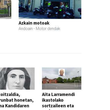
Azkain motoak
Andoain
- Motor dendak
oitzaldia,
Aita Larramendi
runbat honetan,
ikastolako
ma Kandidaren
sortzaileen eta