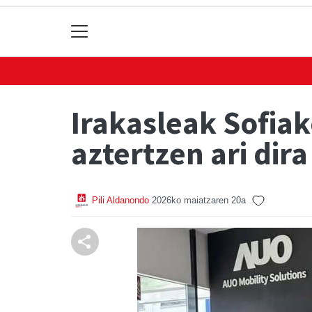
Irakasleak Sofiako
aztertzen ari dira
Pili Aldanondo
2026ko maiatzaren 20a