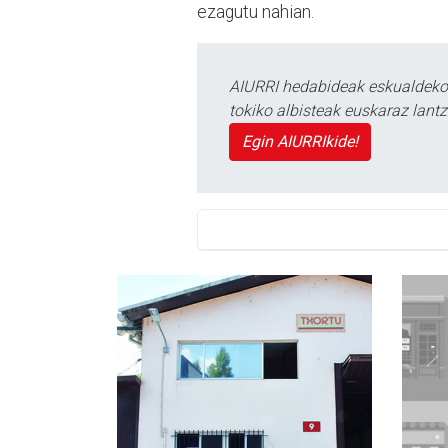
ezagutu nahian.
AIURRI hedabideak eskualdeko n
tokiko albisteak euskaraz lan
Egin AIURRIkide!