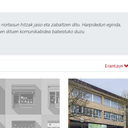
ortasun hitzak jaso eta zabaltzen ditu. Harpidedun eginda,
tzen dituen komunikabidea babestuko duzu.
Erantzun