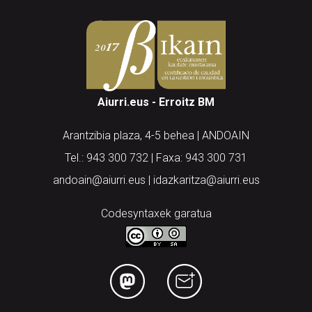
Aiurri.eus - Erroitz BM
Arantzibia plaza, 4-5 behea | ANDOAIN
Tel.: 943 300 732 | Faxa: 943 300 731
andoain@aiurri.eus | idazkaritza@aiurri.eus
Codesyntaxek garatua