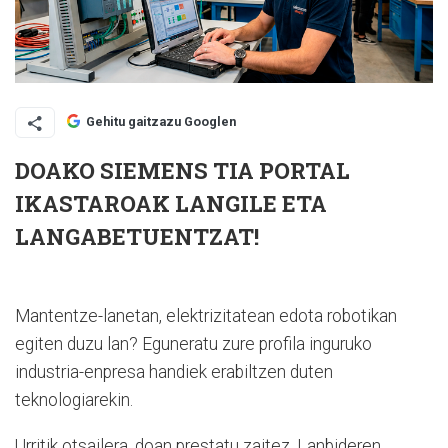
Gehitu gaitzazu Googlen
DOAKO SIEMENS TIA PORTAL
IKASTAROAK LANGILE ETA
LANGABETUENTZAT!
Mantentze-lanetan, elektrizitatean edota robotikan
egiten duzu lan? Eguneratu zure profila inguruko
industria-enpresa handiek erabiltzen duten
teknologiarekin.
Urritik otsailera, doan prestatu zaitez, Lanbideren