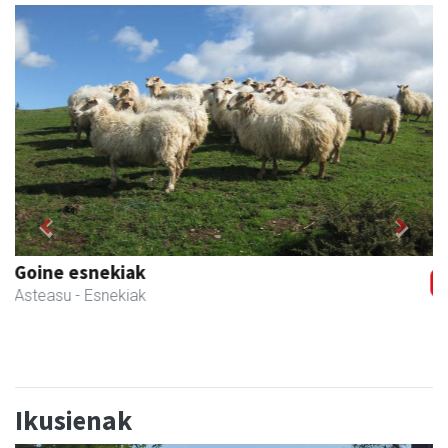
Previous
Next
Li arropa eta osagarriak
Andoain
- Arropa-dendak
Ikusienak