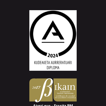
Aiurri.eus - Erroitz BM