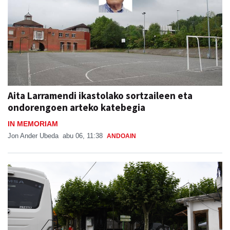
Aita Larramendi ikastolako sortzaileen eta
ondorengoen arteko katebegia
IN MEMORIAM
Jon Ander Ubeda
abu 06, 11:38
ANDOAIN