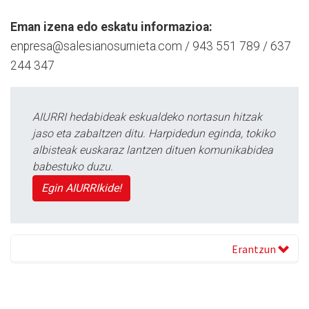
Eman izena edo eskatu informazioa:
enpresa@salesianosurnieta.com / 943 551 789 / 637
244 347
AIURRI hedabideak eskualdeko nortasun hitzak
jaso eta zabaltzen ditu. Harpidedun eginda, tokiko
albisteak euskaraz lantzen dituen komunikabidea
babestuko duzu.
Egin AIURRIkide!
Erantzun