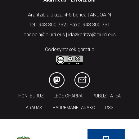
Arantzibia plaza, 4-5 behea | ANDOAIN
Tel.: 943 300 732 | Faxa: 943 300 731
andoain@aiurri.eus | idazkaritza@aiurri.eus
Codesyntaxek garatua
HONI BURUZ
LEGE OHARRA
PUBLIZITATEA
ARAUAK
HARREMANETARAKO
RSS