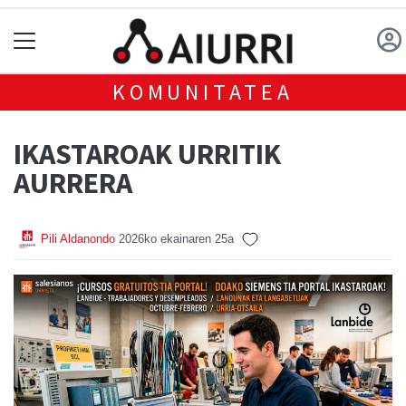
KOMUNITATEA
IKASTAROAK URRITIK
AURRERA
Pili Aldanondo
2026ko ekainaren 25a