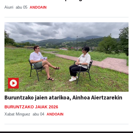
Aiurri
abu 05
ANDOAIN
Buruntzako jaien atarikoa, Ainhoa Aiertzarekin
BURUNTZAKO JAIAK 2026
Xabat Minguez
abu 04
ANDOAIN