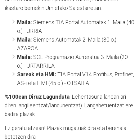
ikastaro berriekin Urnietako Salestarretan:
Maila:
Siemens TIA Portal Automatak 1. Maila (40
o.) - URRIA
Maila:
Siemens Automatak 2. Maila (30 o.) -
AZAROA
Maila:
SCL Programazio Aurreratua 3. Maila (20
o.) - URTARRILA
Sareak eta HMI:
TIA Portal V14 Profibus, Profinet,
AS-i eta HMI (45 o.) - OTSAILA
%100ean Diruz Lagunduta
. Lehentasuna lanean ari
diren langileentzat/landunentzat). Langabetuentzat ere
badira plazak.
Ez geratu atzean! Plazak mugatuak dira eta berehala
betetzen dira.