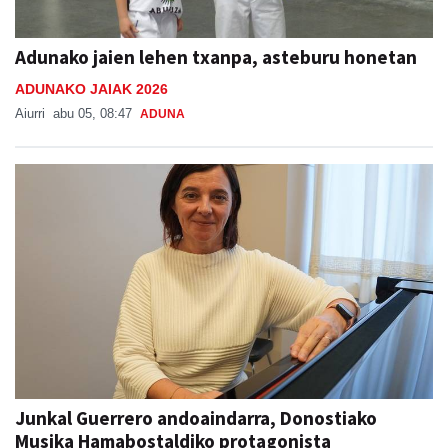
Adunako jaien lehen txanpa, asteburu honetan
ADUNAKO JAIAK 2026
Aiurri
abu 05, 08:47
ADUNA
Junkal Guerrero andoaindarra, Donostiako
Musika Hamabostaldiko protagonista