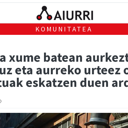
KOMUNITATEA
a xume batean aurkezt
uz eta aurreko urteez 
tuak eskatzen duen ar