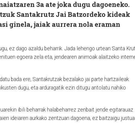
maiatzaren 3a ate joka dugu dagoeneko.
atzuk Santakrutz Jai Batzordeko kideak
asi ginela, jaiak aurrera nola eraman
itugu, ez dago azaldu beharrik. Jada lehengo urtean Santa Kru
genituen egoera zela eta, jendearen animoak alaitzeko intern
datu bada ere, Santakrutzak bezalako jai parte hartzaileak
kusten dugu, eta arduragatik ezin ditugu antolatu nahiko
arekin ibili beharrak halabeharrez zenbait jende egitarauaz
jaien ideiaren aurkako zentzuan dagoena, ez baitzaigu justua