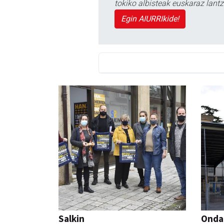
tokiko albisteak euskaraz lan
Egin AIURRIkide!
Salkin
Ondar