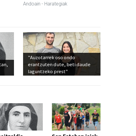
Andoain
- Harategiak
"Auzotarrek oso ondo
tan,
erantzuten dute, beti daude
laguntzeko prest"