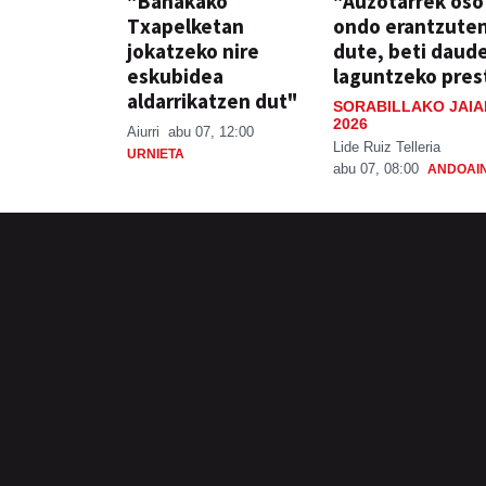
"Banakako
"Auzotarrek oso
Txapelketan
ondo erantzute
jokatzeko nire
dute, beti daud
eskubidea
laguntzeko pres
aldarrikatzen dut"
SORABILLAKO JAIA
2026
Aiurri
abu 07, 12:00
Lide Ruiz Telleria
URNIETA
abu 07, 08:00
ANDOAI