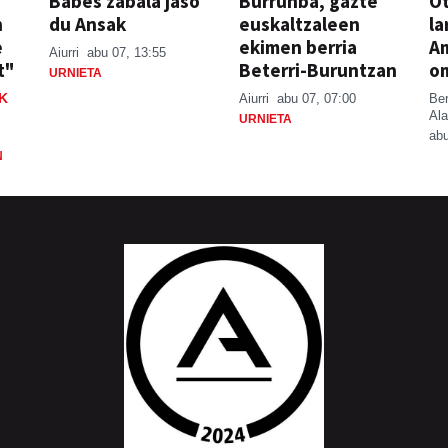
Babes zabala jaso
Burrunba, gazte
Ot
n
du Ansak
euskaltzaleen
la
e
ekimen berria
A
Aiurri
abu 07, 13:55
t"
Beterri-Buruntzan
o
URNIETA
K
Aiurri
abu 07, 07:00
Be
Ala
URNIETA
abu
N