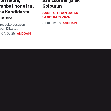
oitzaldia,
San Esteban jaiak
runbat honetan,
Goiburun
ma Kandidaren
SAN ESTEBAN JAIAK
menez
GOIBURUN 2026
Aiurri
uzt 18
ANDOAIN
rrozpeko Jesusen
ben Elkartea
 07, 09:25
ANDOAIN