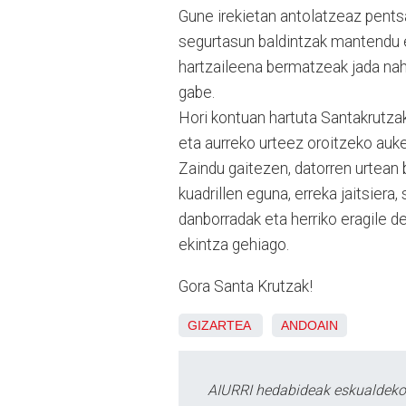
Gune irekietan antolatzeaz pentsa
segurtasun baldintzak mantendu et
hartzaileena bermatzeak jada nah
gabe.
Hori kontuan hartuta Santakrutza
eta aurreko urteez oroitzeko auk
Zaindu gaitezen, datorren urtean b
kuadrillen eguna, erreka jaitsiera
danborradak eta herriko eragile d
ekintza gehiago.
Gora Santa Krutzak!
GIZARTEA
ANDOAIN
AIURRI hedabideak eskualdeko n