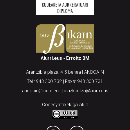
Aiurri.eus - Erroitz BM
Arantzibia plaza, 4-5 behea | ANDOAIN
Tel.: 943 300 732 | Faxa: 943 300 731
andoain@aiurri.eus | idazkaritza@aiurri.eus
Codesyntaxek garatua