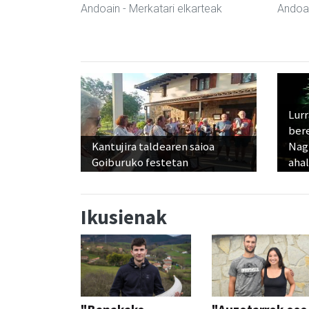
Andoain
- Merkatari elkarteak
Andoa
Lur
ber
Kantujira taldearen saioa
Nagu
Goiburuko festetan
ahal
Ikusienak