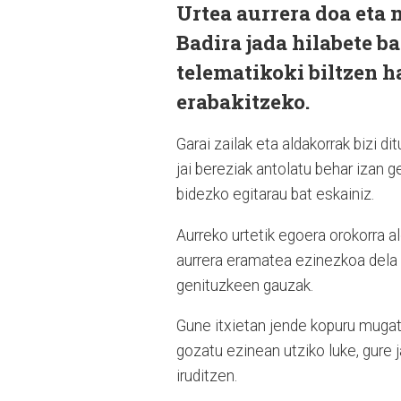
Urtea aurrera doa eta 
Badira jada hilabete b
telematikoki biltzen h
erabakitzeko.
Garai zailak eta aldakorrak bizi d
jai bereziak antolatu behar izan 
bidezko egitarau bat eskainiz.
Aurreko urtetik egoera orokorra al
aurrera eramatea ezinezkoa dela i
genituzkeen gauzak.
Gune itxietan jende kopuru mugatu
gozatu ezinean utziko luke, gure 
iruditzen.