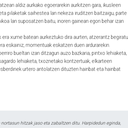
tzean aldiz aurkako egoerarekin aurkitzen gara, ikusleen
a pilaketak saihestea lan nekeza iruditzen baitzaigu, parte
ikoa lan suposatzen baitu, inoren gainean egon behar izan
k era xume batean aurkeztuko dira aurten, atzerantz begirat
era eskainiz, momentuak eskatzen duen ardurarekin.
erriro bueltan izan ditzagun auzo bazkaria, pintxo lehiaketa,
, sagardo lehiaketa, txoznetako kontzertuak, elkarteen
esberdinek urtero antolatzen dituzten hainbat eta hainbat
ortasun hitzak jaso eta zabaltzen ditu. Harpidedun eginda,