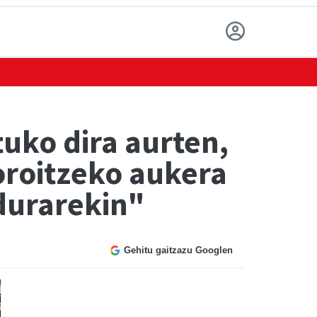
uko dira aurten,
oroitzeko aukera
durarekin"
Gehitu gaitzazu Googlen