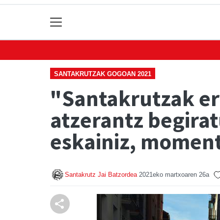
SANTAKRUTZAK GOGOAN 2021
"Santakrutzak er
atzerantz begirat
eskainiz, momen
Santakrutz Jai Batzordea
2021eko martxoaren 26a