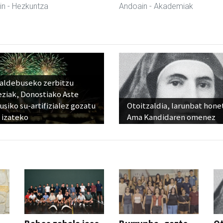
in
- Hezkuntza
Andoain
- Akademiak
raldebuseko zerbitzu
eziak, Donostiako Aste
siko su-artifizialez gozatu
Otoitzaldia, larunbat hone
 izateko
Ama Kandidaren omenez