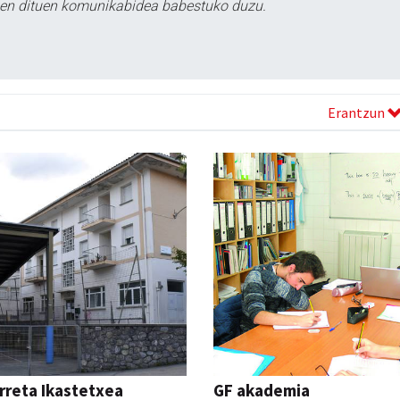
tzen dituen komunikabidea babestuko duzu.
Erantzun
reta Ikastetxea
GF akademia