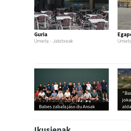
Guria
Egape
Urnieta
- Jatetxeak
Urniet
"Ba
jok
Babes zabala jaso du Ansak
alda
Ikusienak