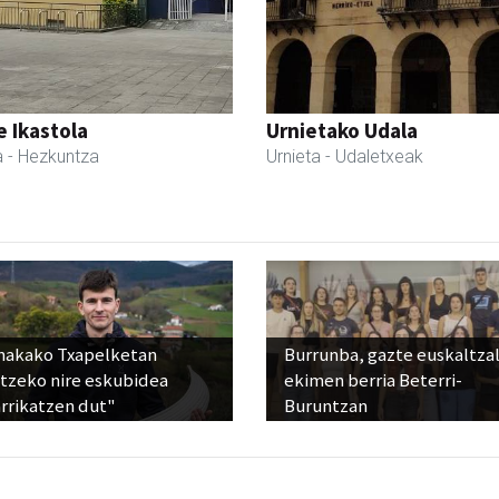
 Ikastola
Urnietako Udala
a
- Hezkuntza
Urnieta
- Udaletxeak
nakako Txapelketan
Burrunba, gazte euskaltza
atzeko nire eskubidea
ekimen berria Beterri-
rrikatzen dut"
Buruntzan