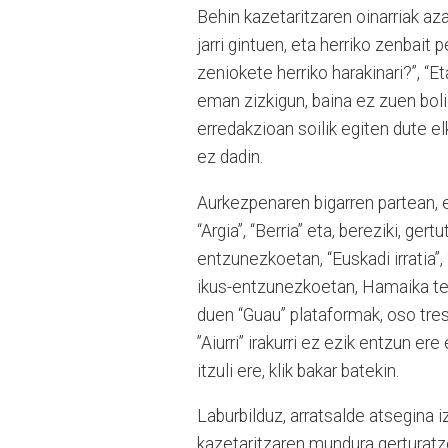
Behin kazetaritzaren oinarriak azal
jarri gintuen, eta herriko zenbait
zeniokete herriko harakinari?”, “E
eman zizkigun, baina ez zuen bolig
erredakzioan soilik egiten dute el
ez dadin.
Aurkezpenaren bigarren partean, e
“Argia”, “Berria” eta, bereziki, ger
entzunezkoetan, “Euskadi irratia”,
ikus-entzunezkoetan, Hamaika tele
duen “Guau” plataformak, oso tresn
”Aiurri” irakurri ez ezik entzun e
itzuli ere, klik bakar batekin.
Laburbilduz, arratsalde atsegina i
kazetaritzaren mundura gerturatze