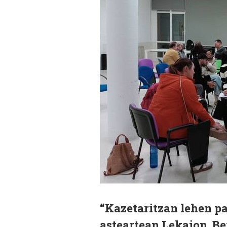
“Kazetaritzan lehen pa
asteartean Lekaion. Be