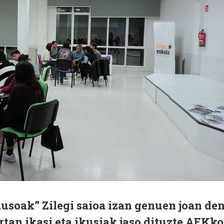
usoak” Zilegi saioa izan genuen joan de
rtan ikasi eta ikusiak jaso dituzte AEKko