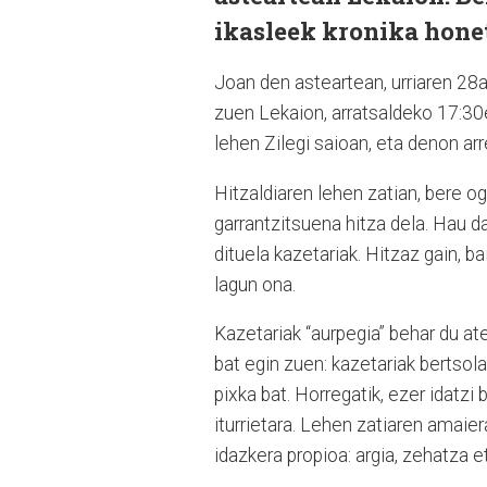
ikasleek kronika hone
Joan den asteartean, urriaren 28a
zuen Lekaion, arratsaldeko 17:30e
lehen Zilegi saioan, eta denon ar
Hitzaldiaren lehen zatian, bere og
garrantzitsuena hitza dela. Hau 
dituela kazetariak. Hitzaz gain, b
lagun ona.
Kazetariak “aurpegia” behar du at
bat egin zuen: kazetariak bertsola
pixka bat. Horregatik, ezer idatzi
iturrietara. Lehen zatiaren amaiera
idazkera propioa: argia, zehatza 