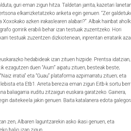
duta, guri eman zigun hitza. Taldetan jarrita, kazetari laneta
 pertsona elkarrizketatzeko ariketa egin genuen. “Zer galdetuk
ta Xoxokako azken irakaslearen alabari?”. Albak hainbat ahol
rafo gorririk erabili behar izan testuak zuzentzeko. Hori
karri testuak zuzentzen dizkiotenean, inprentan erratarik aza
uskarazko hedabideak izan zituen hizpide. Prentsa idatzian,
tutik ezagutzen duen “Aiurri” aipatu zituen, besteak beste;
 “Naiz irratia” eta “Guau” plataforma azpimarratu zituen; eta
bista eta Etb1. Arreta berezia eman zigun Eitb-k sortu berr
a baliagarria iruditu zitzaigun euskara garatzeko. Gainera,
re egin daitekeela jakin genuen. Baita katalanera edota galegor
zan zen, Albaren laguntzarekin asko ikasi genuen, eta
ko balio izan zigun.