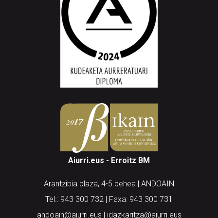
Aiurri.eus - Erroitz BM
Arantzibia plaza, 4-5 behea | ANDOAIN
Tel.: 943 300 732 | Faxa: 943 300 731
andoain@aiurri.eus | idazkaritza@aiurri.eus