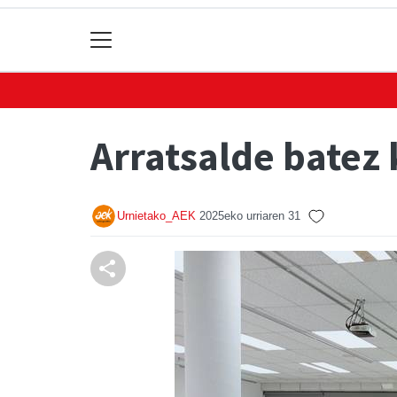
Arratsalde batez 
Urnietako_AEK
2025eko urriaren 31