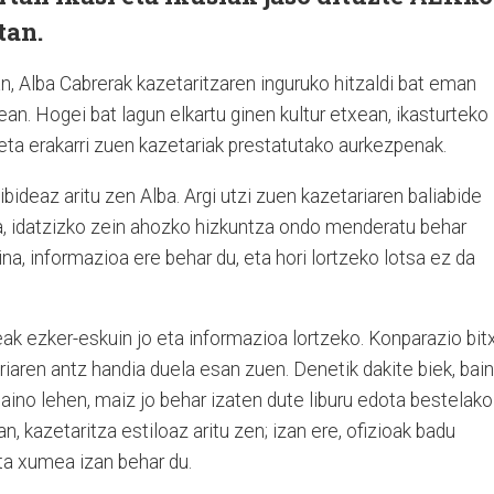
tan.
n, Alba Cabrerak kazetaritzaren inguruko hitzaldi bat eman
an. Hogei bat lagun elkartu ginen kultur etxean, ikasturteko
reta erakarri zuen kazetariak prestatutako aurkezpenak.
ibideaz aritu zen Alba. Argi utzi zuen kazetariaren baliabide
da, idatzizko zein ahozko hizkuntza ondo menderatu behar
aina, informazioa ere behar du, eta hori lortzeko lotsa ez da
eak ezker-eskuin jo eta informazioa lortzeko. Konparazio bitx
riaren antz handia duela esan zuen. Denetik dakite biek, bai
 baino lehen, maiz jo behar izaten dute liburu edota bestelako
n, kazetaritza estiloaz aritu zen; izan ere, ofizioak badu
eta xumea izan behar du.