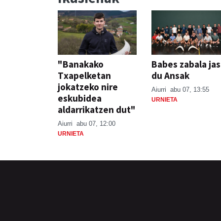
"Banakako
Babes zabala ja
Txapelketan
du Ansak
jokatzeko nire
Aiurri
abu 07, 13:55
eskubidea
URNIETA
aldarrikatzen dut"
Aiurri
abu 07, 12:00
URNIETA