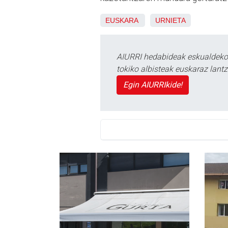
EUSKARA
URNIETA
AIURRI hedabideak eskualdeko n
tokiko albisteak euskaraz lan
Egin AIURRIkide!