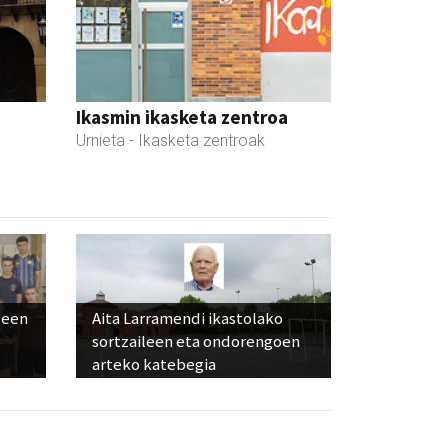
Ikasmin ikasketa zentroa
Urnieta
- Ikasketa zentroak
leen
Aita Larramendi ikastolako
sortzaileen eta ondorengoen
arteko katebegia