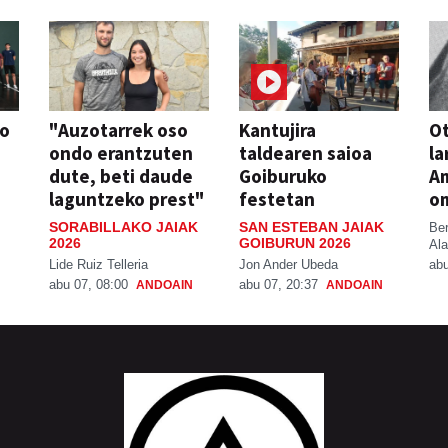
so
"Auzotarrek oso
Kantujira
Ot
ondo erantzuten
taldearen saioa
la
dute, beti daude
Goiburuko
A
laguntzeko prest"
festetan
o
SORABILLAKO JAIAK
SAN ESTEBAN JAIAK
Be
2026
GOIBURUN 2026
Ala
Lide Ruiz Telleria
Jon Ander Ubeda
abu
abu 07, 08:00
abu 07, 20:37
ANDOAIN
ANDOAIN