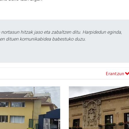
ortasun hitzak jaso eta zabaltzen ditu. Harpidedun eginda,
tzen dituen komunikabidea babestuko duzu.
Erantzun