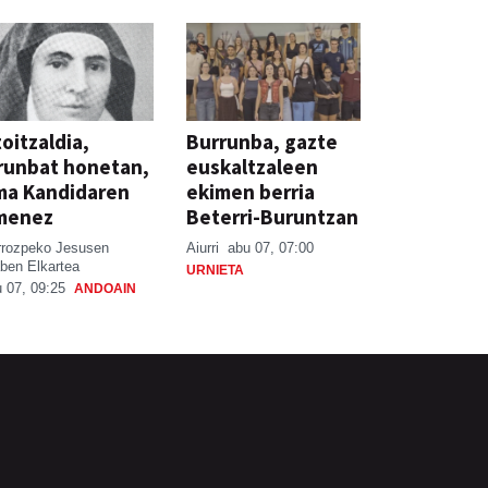
oitzaldia,
Burrunba, gazte
runbat honetan,
euskaltzaleen
ma Kandidaren
ekimen berria
menez
Beterri-Buruntzan
rrozpeko Jesusen
Aiurri
abu 07, 07:00
ben Elkartea
URNIETA
 07, 09:25
ANDOAIN