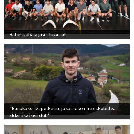
Babes zabala jaso du Ansak
"Banakako Txapelketan jokatzeko nire eskubidea
aldarrikatzen dut"