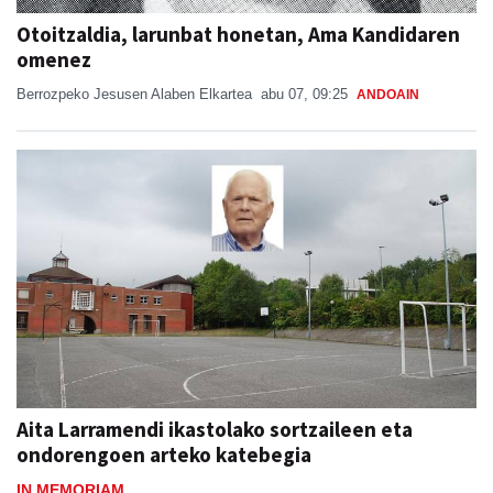
Otoitzaldia, larunbat honetan, Ama Kandidaren
omenez
Berrozpeko Jesusen Alaben Elkartea
abu 07, 09:25
ANDOAIN
Aita Larramendi ikastolako sortzaileen eta
ondorengoen arteko katebegia
IN MEMORIAM