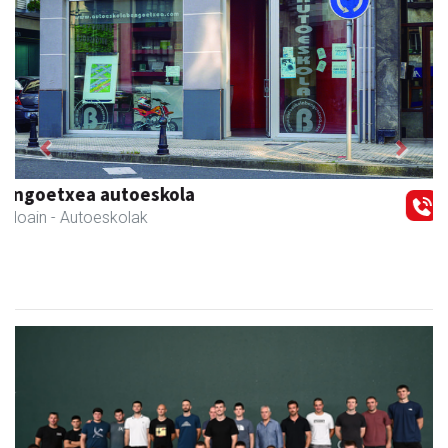
Previous
Next
Itxaspe
Urnieta
- Frutategiak