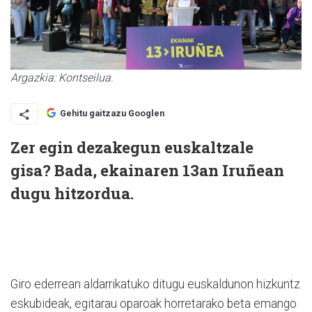
Argazkia: Kontseilua.
Gehitu gaitzazu Googlen
Zer egin dezakegun euskaltzale
gisa? Bada, ekainaren 13an Iruñean
dugu hitzordua.
Giro ederrean aldarrikatuko ditugu euskaldunon hizkuntz
eskubideak, egitarau oparoak horretarako beta emango