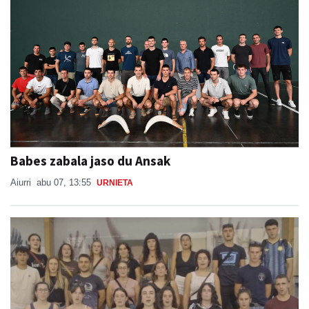
Babes zabala jaso du Ansak
Aiurri
abu 07, 13:55
URNIETA