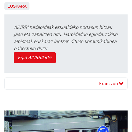
EUSKARA
AIURRI hedabideak eskualdeko nortasun hitzak
jaso eta zabaltzen ditu. Harpidedun eginda, tokiko
albisteak euskaraz lantzen dituen komunikabidea
babestuko duzu.
Egin AIURRIkide!
Erantzun