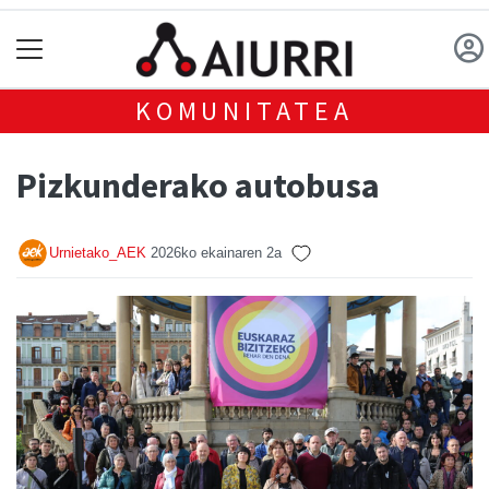
KOMUNITATEA
Pizkunderako autobusa
Urnietako_AEK
2026ko ekainaren 2a