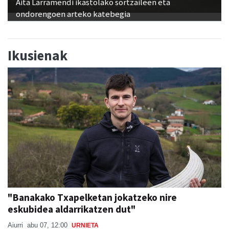
Aita Larramendi ikastolako sortzaileen eta
ondorengoen arteko katebegia
Ikusienak
"Banakako Txapelketan jokatzeko nire
eskubidea aldarrikatzen dut"
Aiurri
abu 07, 12:00
URNIETA