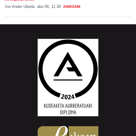
Jon Ander Ubeda
abu 06, 11:38
ANDOAIN