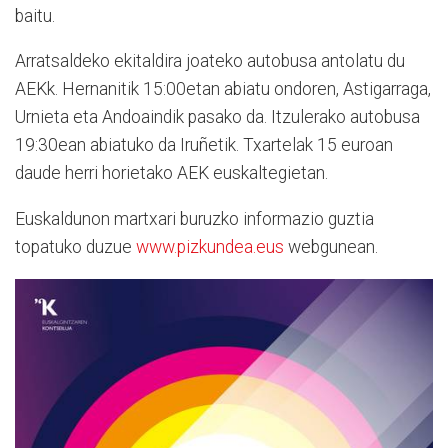
baitu.
Arratsaldeko ekitaldira joateko autobusa antolatu du
AEKk. Hernanitik 15:00etan abiatu ondoren, Astigarraga,
Urnieta eta Andoaindik pasako da. Itzulerako autobusa
19:30ean abiatuko da Iruñetik. Txartelak 15 euroan
daude herri horietako AEK euskaltegietan.
Euskaldunon martxari buruzko informazio guztia
topatuko duzue
www.pizkundea.eus
webgunean.