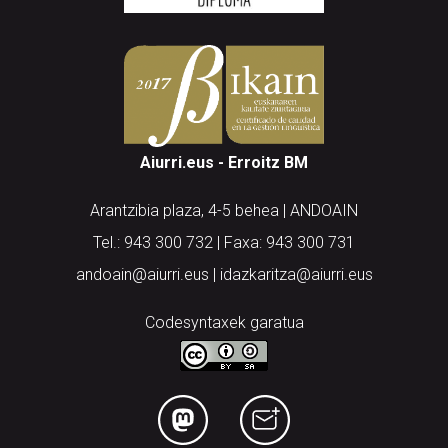
Aiurri.eus - Erroitz BM
Arantzibia plaza, 4-5 behea | ANDOAIN
Tel.: 943 300 732 | Faxa: 943 300 731
andoain@aiurri.eus | idazkaritza@aiurri.eus
Codesyntaxek garatua