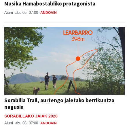
Musika Hamabostaldiko protagonista
Aiurri
abu 05, 07:00
ANDOAIN
Sorabilla Trail, aurtengo jaietako berrikuntza
nagusia
SORABILLAKO JAIAK 2026
Aiurri
abu 06, 07:00
ANDOAIN