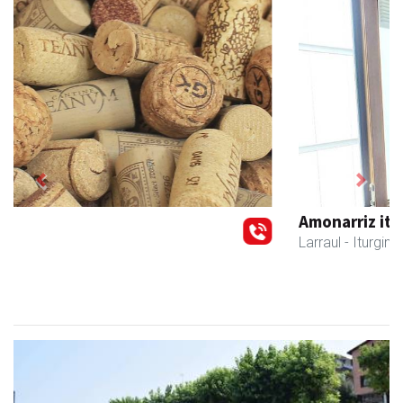
Previous
Next
Amonarriz iturgintza S. L.
Larraul
- Iturgintza