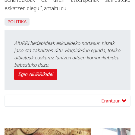
beharrezkoak ez diren atzerapenak saihesteko
eskatzen diegu ", amaitu du.
POLITIKA
AIURRI hedabideak eskualdeko nortasun hitzak
jaso eta zabaltzen ditu. Harpidedun eginda, tokiko
albisteak euskaraz lantzen dituen komunikabidea
babestuko duzu.
Egin AIURRIkide!
Erantzun