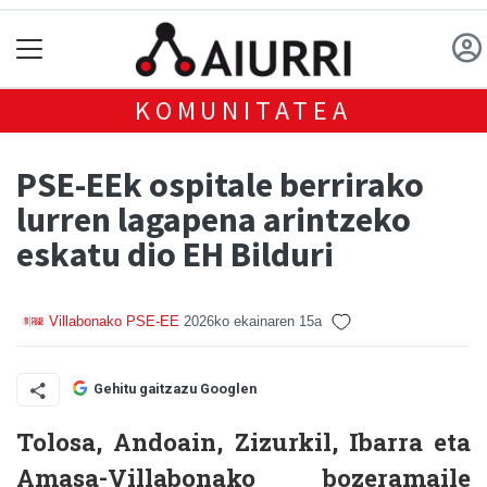
KOMUNITATEA
PSE-EEk ospitale berrirako
lurren lagapena arintzeko
eskatu dio EH Bilduri
Villabonako PSE-EE
2026ko ekainaren 15a
Gehitu gaitzazu Googlen
Tolosa, Andoain, Zizurkil, Ibarra eta
Amasa-Villabonako bozeramaile