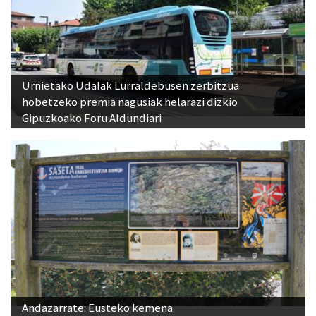
Urnietako Udalak Lurraldebusen zerbitzua
hobetzeko premia nagusiak helarazi dizkio
Gipuzkoako Foru Aldundiari
Andazarrate: Eusteko kemena