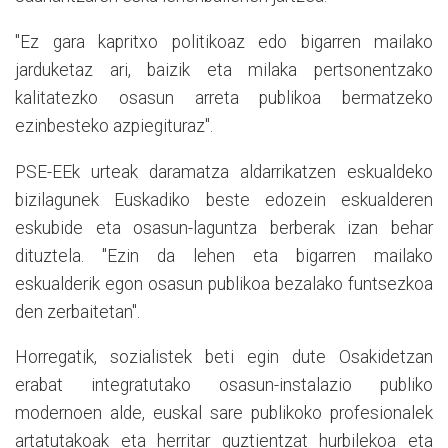
"Ez gara kapritxo politikoaz edo bigarren mailako
jarduketaz ari, baizik eta milaka pertsonentzako
kalitatezko osasun arreta publikoa bermatzeko
ezinbesteko azpiegituraz".
PSE-EEk urteak daramatza aldarrikatzen eskualdeko
bizilagunek Euskadiko beste edozein eskualderen
eskubide eta osasun-laguntza berberak izan behar
dituztela. "Ezin da lehen eta bigarren mailako
eskualderik egon osasun publikoa bezalako funtsezkoa
den zerbaitetan".
Horregatik, sozialistek beti egin dute Osakidetzan
erabat integratutako osasun-instalazio publiko
modernoen alde, euskal sare publikoko profesionalek
artatutakoak eta herritar guztientzat hurbilekoa eta