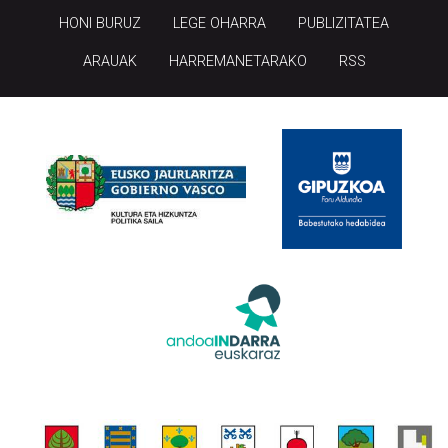
HONI BURUZ
LEGE OHARRA
PUBLIZITATEA
ARAUAK
HARREMANETARAKO
RSS