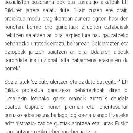
sozialisten bozeramaileek eta Larraulgo alkateak EH
Bilduren jarrera salatu dute. "Hain zuzen ere, orain,
proiektua modu eraginkorrean aurrera egiten hasi den
honetan, berriro ere gaindituak ziruditen eztabaidak
irekitzen saiatzen ari dira, azpiegitura hau gauzatzeko
beharrezko urratsak erraztu beharrean. Geldiarazten eta
oztopoak jartzen saiatzen ari dira. Udalaren aldetik
borondate instituzional falta nabarmena erakusten du
horrek".
Sozialistek "ez dute ulertzen eta ez dute bat egiten" EH
Bilduk proiektua garatzeko beharrezkoak diren bi
lursailekin lotutako gaiak oraindik zintzilik daudela
esatea. Ospitale honen premiari eta lehentasunari
buruzko adostasuna badago, logikoena izango litzateke
administrazio-izapide guztiak arintzea eta lurrak Eusko
Jaurlaritzaren esku lehenbailehen jartzea.