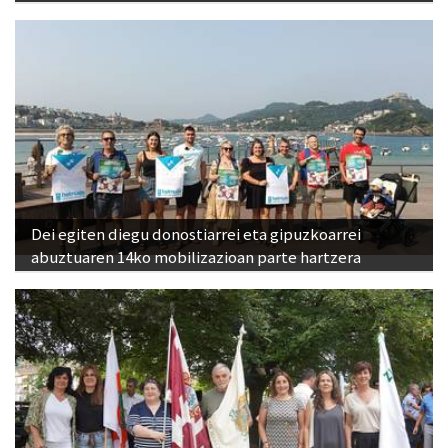
Dei egiten diegu donostiarrei eta gipuzkoarrei
abuztuaren 14ko mobilizazioan parte hartzera