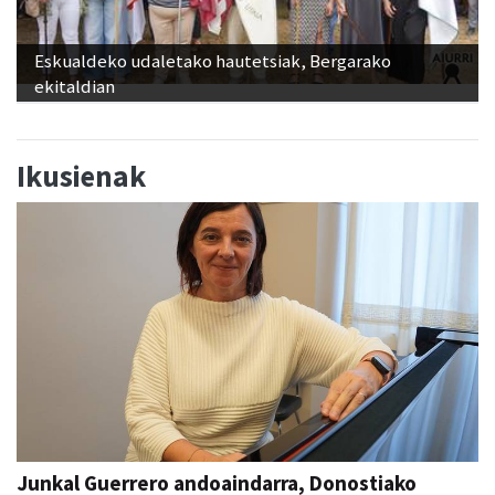
Eskualdeko udaletako hautetsiak, Bergarako
ekitaldian
Ikusienak
Junkal Guerrero andoaindarra, Donostiako