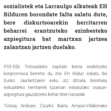
sozialistek eta Larraulgo alkateak EH
Bilduren borondate falta salatu dute,
bere diskurtsoarekin herritarren
beharrei erantzuteko ezinbesteko
azpiegitura bat martxan jartzea
zalantzan jartzen duelako.
PSE-EEk Tolosaldeko ospitale berria eraikitzeko
konpromisoa berretsi du, eta EH Bilduri eskatu dio
Eusko Jaurlaritzaren esku utz ditzala, berehala,
eskualdeko herritarrek luzaroan eskatutako osasun-
azpiegitura gauzatzeko behar diren lursailak.
Tolosa, Andoain, Zizurkil, Ibarra, Amasa-Villabonako