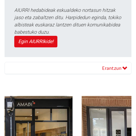
AIURRI hedabideak eskualdeko nortasun hitzak
jaso eta zabaltzen ditu. Harpidedun eginda, tokiko
albisteak euskaraz lantzen dituen komunikabidea
babestuko duzu.
Egin AIURRIkide!
Erantzun