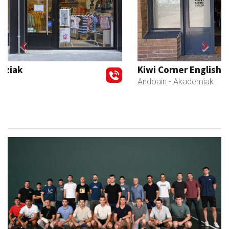
Previous
Next
Kiwi Corner English
Andoain
- Akademiak