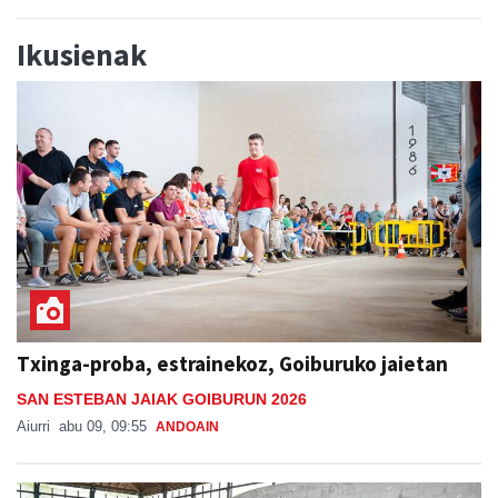
Ikusienak
Txinga-proba, estrainekoz, Goiburuko jaietan
SAN ESTEBAN JAIAK GOIBURUN 2026
Aiurri
abu 09, 09:55
ANDOAIN