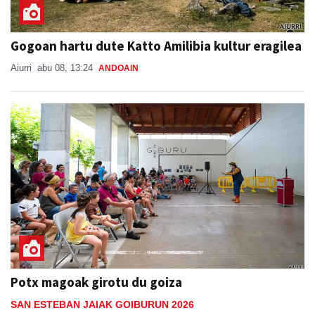
Gogoan hartu dute Katto Amilibia kultur eragilea
Aiurri
abu 08, 13:24
ANDOAIN
Potx magoak girotu du goiza
SAN ESTEBAN JAIAK GOIBURUN 2026