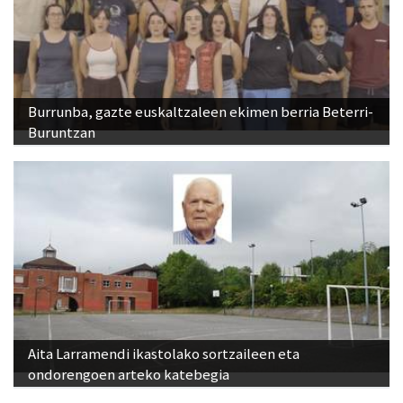
Burrunba, gazte euskaltzaleen ekimen berria Beterri-
Buruntzan
Aita Larramendi ikastolako sortzaileen eta
ondorengoen arteko katebegia