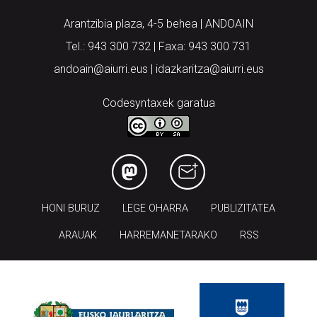
Arantzibia plaza, 4-5 behea | ANDOAIN
Tel.: 943 300 732 | Faxa: 943 300 731
andoain@aiurri.eus | idazkaritza@aiurri.eus
Codesyntaxek garatua
HONI BURUZ
LEGE OHARRA
PUBLIZITATEA
ARAUAK
HARREMANETARAKO
RSS