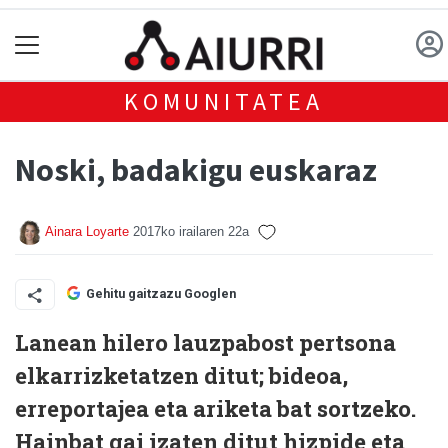
KOMUNITATEA
Noski, badakigu euskaraz
Ainara Loyarte
2017ko irailaren 22a
Gehitu gaitzazu Googlen
Lanean hilero lauzpabost pertsona
elkarrizketatzen ditut; bideoa,
erreportajea eta ariketa bat sortzeko.
Hainbat gai izaten ditut hizpide eta