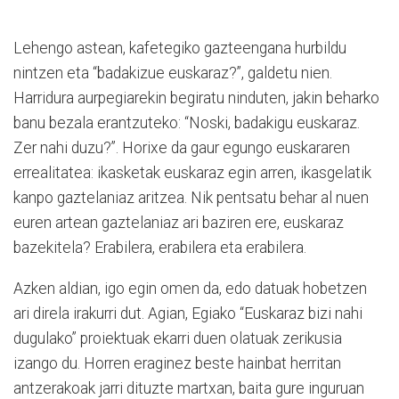
Lehengo astean, kafetegiko gazteengana hurbildu
nintzen eta “badakizue euskaraz?”, galdetu nien.
Harridura aurpegiarekin begiratu ninduten, jakin beharko
banu bezala erantzuteko: “Noski, badakigu euskaraz.
Zer nahi duzu?”. Horixe da gaur egungo euskararen
errealitatea: ikasketak euskaraz egin arren, ikasgelatik
kanpo gaztelaniaz aritzea. Nik pentsatu behar al nuen
euren artean gaztelaniaz ari baziren ere, euskaraz
bazekitela? Erabilera, erabilera eta erabilera.
Azken aldian, igo egin omen da, edo datuak hobetzen
ari direla irakurri dut. Agian, Egiako “Euskaraz bizi nahi
dugulako” proiektuak ekarri duen olatuak zerikusia
izango du. Horren eraginez beste hainbat herritan
antzerakoak jarri dituzte martxan, baita gure inguruan