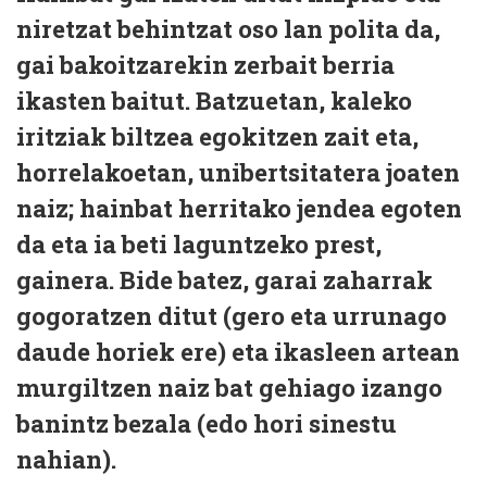
niretzat behintzat oso lan polita da,
gai bakoitzarekin zerbait berria
ikasten baitut. Batzuetan, kaleko
iritziak biltzea egokitzen zait eta,
horrelakoetan, unibertsitatera joaten
naiz; hainbat herritako jendea egoten
da eta ia beti laguntzeko prest,
gainera. Bide batez, garai zaharrak
gogoratzen ditut (gero eta urrunago
daude horiek ere) eta ikasleen artean
murgiltzen naiz bat gehiago izango
banintz bezala (edo hori sinestu
nahian).