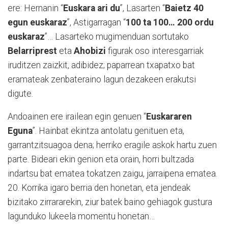
ere: Hernanin “
Euskara ari du
”, Lasarten “
Baietz 40
egun euskaraz
”, Astigarragan “
100 ta 100… 200 ordu
euskaraz
”… Lasarteko mugimenduan sortutako
Belarriprest
eta
Ahobizi
figurak oso interesgarriak
iruditzen zaizkit, adibidez; paparrean txapatxo bat
eramateak zenbateraino lagun dezakeen erakutsi
digute.
Andoainen ere irailean egin genuen “
Euskararen
Eguna
”. Hainbat ekintza antolatu genituen eta,
garrantzitsuagoa dena; herriko eragile askok hartu zuen
parte. Bideari ekin genion eta orain, horri bultzada
indartsu bat ematea tokatzen zaigu, jarraipena ematea.
20. Korrika igaro berria den honetan, eta jendeak
bizitako zirrararekin, ziur batek baino gehiagok gustura
lagunduko lukeela momentu honetan…