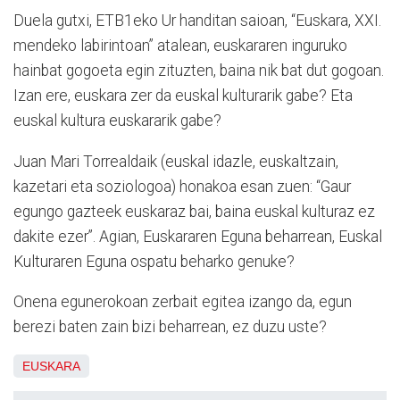
Duela gutxi, ETB1eko Ur handitan saioan, “Euskara, XXI.
mendeko labirintoan” atalean, euskararen inguruko
hainbat gogoeta egin zituzten, baina nik bat dut gogoan.
Izan ere, euskara zer da euskal kulturarik gabe? Eta
euskal kultura euskararik gabe?
Juan Mari Torrealdaik (euskal idazle, euskaltzain,
kazetari eta soziologoa) honakoa esan zuen: “Gaur
egungo gazteek euskaraz bai, baina euskal kulturaz ez
dakite ezer”. Agian, Euskararen Eguna beharrean, Euskal
Kulturaren Eguna ospatu beharko genuke?
Onena egunerokoan zerbait egitea izango da, egun
berezi baten zain bizi beharrean, ez duzu uste?
EUSKARA