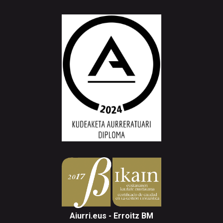
Aiurri.eus - Erroitz BM