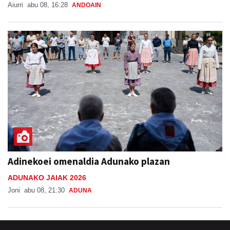
Aiurri
abu 08, 16:28
ANDOAIN
Adinekoei omenaldia Adunako plazan
ADUNAKO JAIAK 2026
Joni
abu 08, 21:30
ADUNA