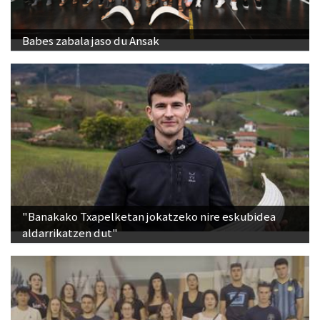
Babes zabala jaso du Ansak
"Banakako Txapelketan jokatzeko nire eskubidea
aldarrikatzen dut"