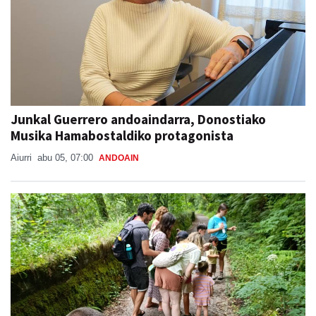
Junkal Guerrero andoaindarra, Donostiako
Musika Hamabostaldiko protagonista
Aiurri
abu 05, 07:00
ANDOAIN