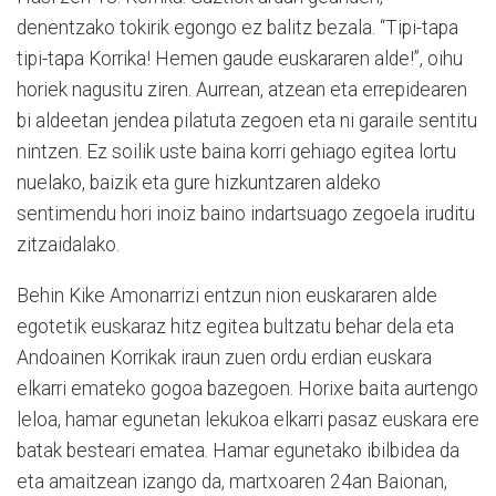
denentzako tokirik egongo ez balitz bezala. “Tipi-tapa
tipi-tapa Korrika! Hemen gaude euskararen alde!”, oihu
horiek nagusitu ziren. Aurrean, atzean eta errepidearen
bi aldeetan jendea pilatuta zegoen eta ni garaile sentitu
nintzen. Ez soilik uste baina korri gehiago egitea lortu
nuelako, baizik eta gure hizkuntzaren aldeko
sentimendu hori inoiz baino indartsuago zegoela iruditu
zitzaidalako.
Behin Kike Amonarrizi entzun nion euskararen alde
egotetik euskaraz hitz egitea bultzatu behar dela eta
Andoainen Korrikak iraun zuen ordu erdian euskara
elkarri emateko gogoa bazegoen. Horixe baita aurtengo
leloa, hamar egunetan lekukoa elkarri pasaz euskara ere
batak besteari ematea. Hamar egunetako ibilbidea da
eta amaitzean izango da, martxoaren 24an Baionan,