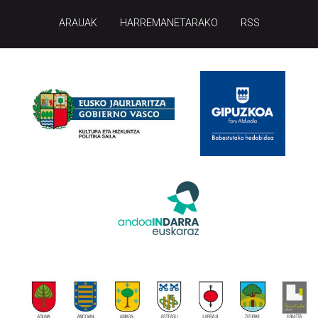
ARAUAK
HARREMANETARAKO
RSS