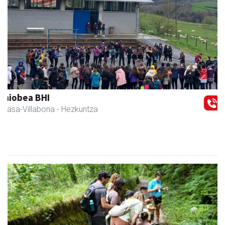
Previous
Next
Amasa-Villabonako Udala
Amasa-Villabona
- Udaletxeak