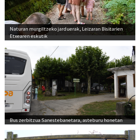
Naturan murgiltzeko jarduerak, Leizaran Bisitarien
Etxearen eskutik
Bus zerbitzua Sanestebanetara, asteburu honetan