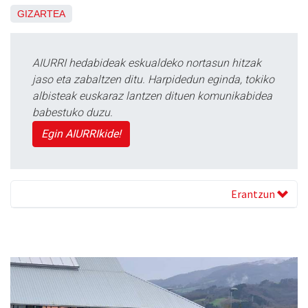
GIZARTEA
AIURRI hedabideak eskualdeko nortasun hitzak
jaso eta zabaltzen ditu. Harpidedun eginda, tokiko
albisteak euskaraz lantzen dituen komunikabidea
babestuko duzu.
Egin AIURRIkide!
Erantzun