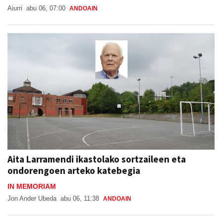
Aiurri
abu 06, 07:00
ANDOAIN
Aita Larramendi ikastolako sortzaileen eta
ondorengoen arteko katebegia
IN MEMORIAM
Jon Ander Ubeda
abu 06, 11:38
ANDOAIN