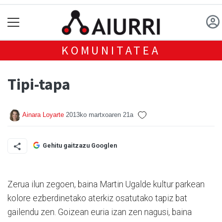
KOMUNITATEA
Tipi-tapa
Ainara Loyarte
2013ko martxoaren 21a
Gehitu gaitzazu Googlen
Zerua ilun zegoen, baina Martin Ugalde kultur parkean
kolore ezberdinetako aterkiz osatutako tapiz bat
gailendu zen. Goizean euria izan zen nagusi, baina