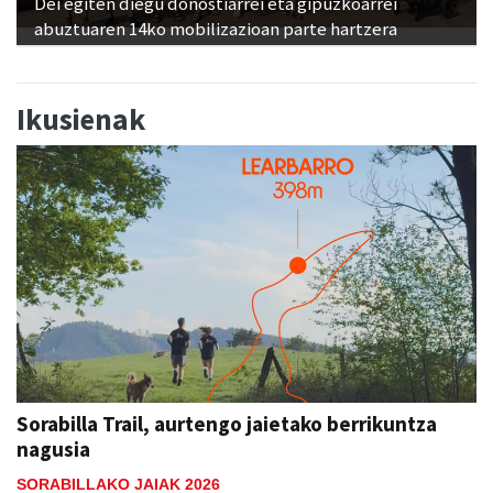
Dei egiten diegu donostiarrei eta gipuzkoarrei
abuztuaren 14ko mobilizazioan parte hartzera
Ikusienak
Sorabilla Trail, aurtengo jaietako berrikuntza
nagusia
SORABILLAKO JAIAK 2026