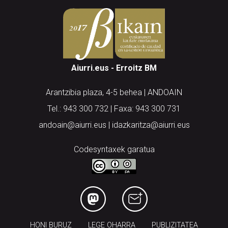
Aiurri.eus - Erroitz BM
Arantzibia plaza, 4-5 behea | ANDOAIN
Tel.: 943 300 732 | Faxa: 943 300 731
andoain@aiurri.eus | idazkaritza@aiurri.eus
Codesyntaxek garatua
HONI BURUZ
LEGE OHARRA
PUBLIZITATEA