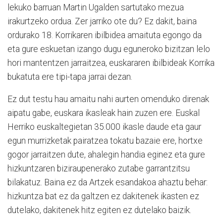
lekuko barruan Martin Ugalden sartutako mezua
irakurtzeko ordua. Zer jarriko ote du? Ez dakit, baina
ordurako 18. Korrikaren ibilbidea amaituta egongo da
eta gure eskuetan izango dugu eguneroko bizitzan lelo
hori mantentzen jarraitzea, euskararen ibilbideak Korrika
bukatuta ere tipi-tapa jarrai dezan.
Ez dut testu hau amaitu nahi aurten omenduko direnak
aipatu gabe, euskara ikasleak hain zuzen ere. Euskal
Herriko euskaltegietan 35.000 ikasle daude eta gaur
egun murrizketak pairatzea tokatu bazaie ere, hortxe
gogor jarraitzen dute, ahalegin handia eginez eta gure
hizkuntzaren biziraupenerako zutabe garrantzitsu
bilakatuz. Baina ez da Artzek esandakoa ahaztu behar:
hizkuntza bat ez da galtzen ez dakitenek ikasten ez
dutelako, dakitenek hitz egiten ez dutelako baizik.