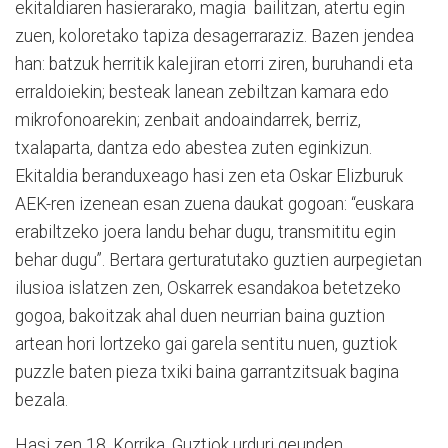
ekitaldiaren hasierarako, magia bailitzan, atertu egin
zuen, koloretako tapiza desagerraraziz. Bazen jendea
han: batzuk herritik kalejiran etorri ziren, buruhandi eta
erraldoiekin; besteak lanean zebiltzan kamara edo
mikrofonoarekin; zenbait andoaindarrek, berriz,
txalaparta, dantza edo abestea zuten eginkizun.
Ekitaldia beranduxeago hasi zen eta Oskar Elizburuk
AEK-ren izenean esan zuena daukat gogoan: “euskara
erabiltzeko joera landu behar dugu, transmititu egin
behar dugu”. Bertara gerturatutako guztien aurpegietan
ilusioa islatzen zen, Oskarrek esandakoa betetzeko
gogoa, bakoitzak ahal duen neurrian baina guztion
artean hori lortzeko gai garela sentitu nuen, guztiok
puzzle baten pieza txiki baina garrantzitsuak bagina
bezala.
Hasi zen 18. Korrika. Guztiok urduri geunden,