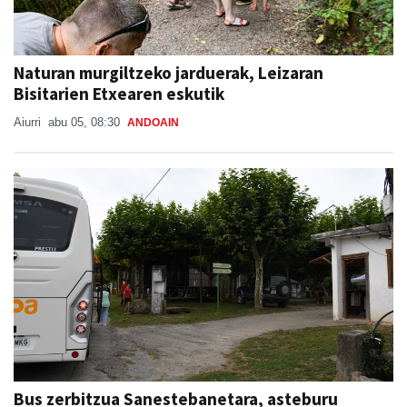
Naturan murgiltzeko jarduerak, Leizaran
Bisitarien Etxearen eskutik
Aiurri
abu 05, 08:30
ANDOAIN
Bus zerbitzua Sanestebanetara, asteburu