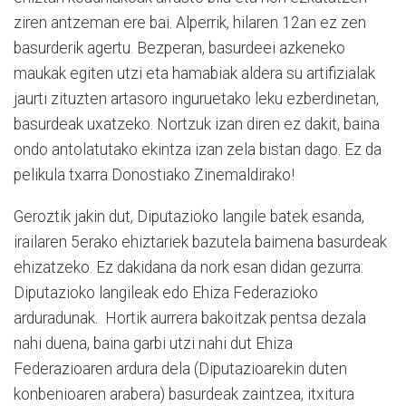
ziren antzeman ere bai. Alperrik, hilaren 12an ez zen
basurderik agertu. Bezperan, basurdeei azkeneko
maukak egiten utzi eta hamabiak aldera su artifizialak
jaurti zituzten artasoro inguruetako leku ezberdinetan,
basurdeak uxatzeko. Nortzuk izan diren ez dakit, baina
ondo antolatutako ekintza izan zela bistan dago. Ez da
pelikula txarra Donostiako Zinemaldirako!
Geroztik jakin dut, Diputazioko langile batek esanda,
irailaren 5erako ehiztariek bazutela baimena basurdeak
ehizatzeko. Ez dakidana da nork esan didan gezurra:
Diputazioko langileak edo Ehiza Federazioko
arduradunak. Hortik aurrera bakoitzak pentsa dezala
nahi duena, baina garbi utzi nahi dut Ehiza
Federazioaren ardura dela (Diputazioarekin duten
konbenioaren arabera) basurdeak zaintzea, itxitura