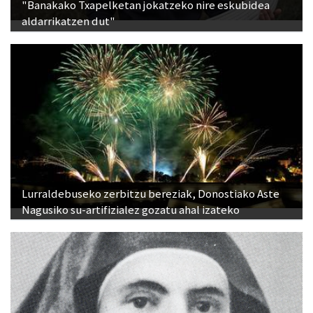
"Banakako Txapelketan jokatzeko nire eskubidea
aldarrikatzen dut"
Lurraldebuseko zerbitzu bereziak, Donostiako Aste
Nagusiko su-artifizialez gozatu ahal izateko