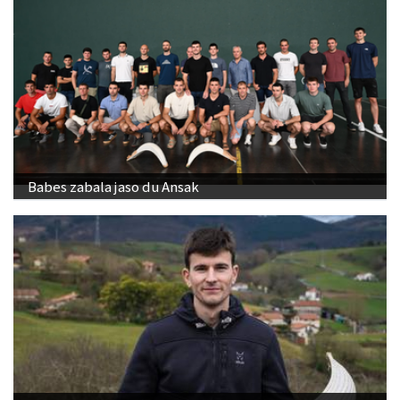
Babes zabala jaso du Ansak