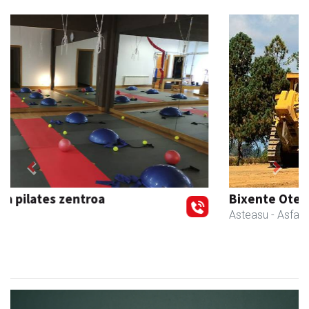
Previous
Next
Bixente Otegi Lizaso S. L.
Asteasu
- Asfaltoak