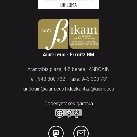
Aiurri.eus - Erroitz BM
Arantzibia plaza, 4-5 behea | ANDOAIN
Tel.: 943 300 732 | Faxa: 943 300 731
andoain@aiurri.eus | idazkaritza@aiurri.eus
Codesyntaxek garatua