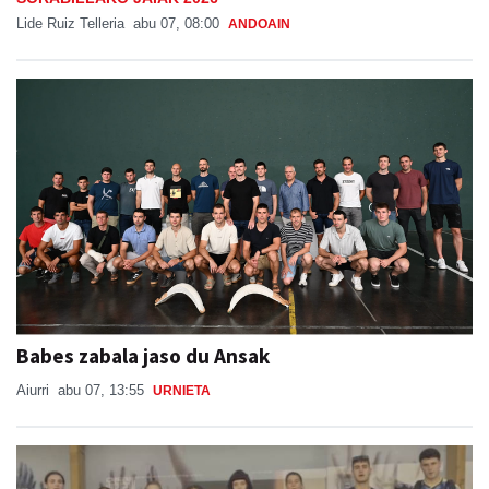
Lide Ruiz Telleria
abu 07, 08:00
ANDOAIN
Babes zabala jaso du Ansak
Aiurri
abu 07, 13:55
URNIETA