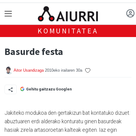
KOMUNITATEA
Basurde festa
Aitor Usandizaga
2010eko irailaren 30a
Gehitu gaitzazu Googlen
Jakiteko modukoa den gertakizun bat kontatuko dizuet:
abuztuaren erdi alderako konturatu ginen basurdeak
hasiak zirela artasoroetan kalteak egiten. Iaz egin