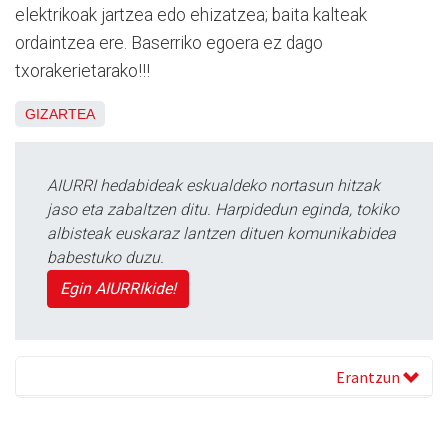
elektrikoak jartzea edo ehizatzea; baita kalteak
ordaintzea ere. Baserriko egoera ez dago
txorakerietarako!!!
GIZARTEA
AIURRI hedabideak eskualdeko nortasun hitzak
jaso eta zabaltzen ditu. Harpidedun eginda, tokiko
albisteak euskaraz lantzen dituen komunikabidea
babestuko duzu.
Egin AIURRIkide!
Erantzun