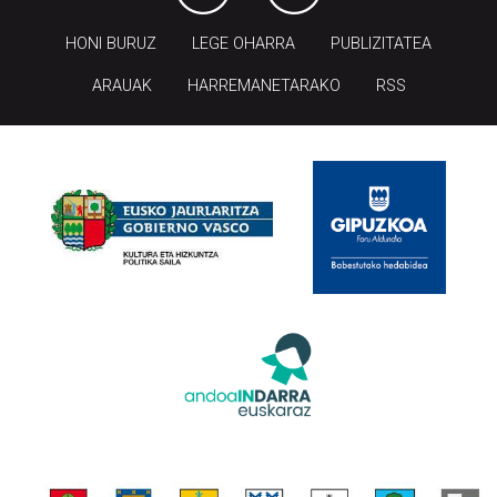
HONI BURUZ
LEGE OHARRA
PUBLIZITATEA
ARAUAK
HARREMANETARAKO
RSS