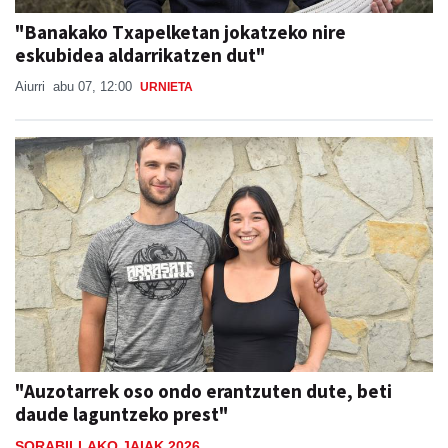
"Banakako Txapelketan jokatzeko nire
eskubidea aldarrikatzen dut"
Aiurri
abu 07, 12:00
URNIETA
"Auzotarrek oso ondo erantzuten dute, beti
daude laguntzeko prest"
SORABILLAKO JAIAK 2026