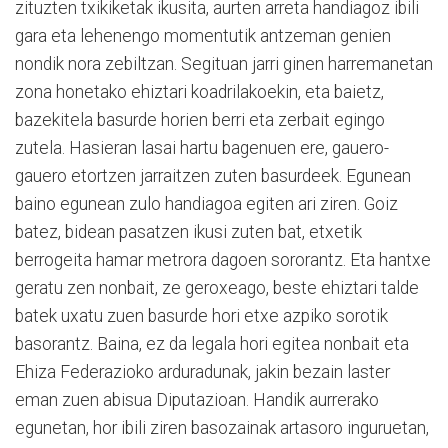
zituzten txikiketak ikusita, aurten arreta handiagoz ibili
gara eta lehenengo momentutik antzeman genien
nondik nora zebiltzan. Segituan jarri ginen harremanetan
zona honetako ehiztari koadrilakoekin, eta baietz,
bazekitela basurde horien berri eta zerbait egingo
zutela. Hasieran lasai hartu bagenuen ere, gauero-
gauero etortzen jarraitzen zuten basurdeek. Egunean
baino egunean zulo handiagoa egiten ari ziren. Goiz
batez, bidean pasatzen ikusi zuten bat, etxetik
berrogeita hamar metrora dagoen sororantz. Eta hantxe
geratu zen nonbait, ze geroxeago, beste ehiztari talde
batek uxatu zuen basurde hori etxe azpiko sorotik
basorantz. Baina, ez da legala hori egitea nonbait eta
Ehiza Federazioko arduradunak, jakin bezain laster
eman zuen abisua Diputazioan. Handik aurrerako
egunetan, hor ibili ziren basozainak artasoro inguruetan,