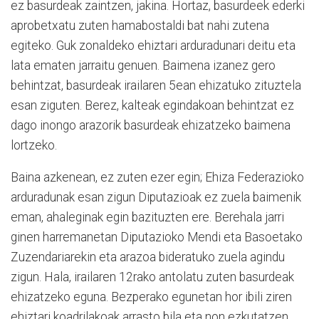
ez basurdeak zaintzen, jakina. Hortaz, basurdeek ederki
aprobetxatu zuten hamabostaldi bat nahi zutena
egiteko. Guk zonaldeko ehiztari arduradunari deitu eta
lata ematen jarraitu genuen. Baimena izanez gero
behintzat, basurdeak irailaren 5ean ehizatuko zituztela
esan ziguten. Berez, kalteak egindakoan behintzat ez
dago inongo arazorik basurdeak ehizatzeko baimena
lortzeko.
Baina azkenean, ez zuten ezer egin; Ehiza Federazioko
arduradunak esan zigun Diputazioak ez zuela baimenik
eman, ahaleginak egin bazituzten ere. Berehala jarri
ginen harremanetan Diputazioko Mendi eta Basoetako
Zuzendariarekin eta arazoa bideratuko zuela agindu
zigun. Hala, irailaren 12rako antolatu zuten basurdeak
ehizatzeko eguna. Bezperako egunetan hor ibili ziren
ehiztari koadrilakoak arrasto bila eta non ezkutatzen