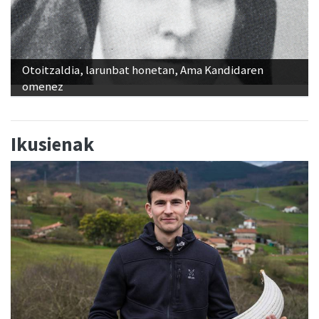
Otoitzaldia, larunbat honetan, Ama Kandidaren
omenez
Ikusienak