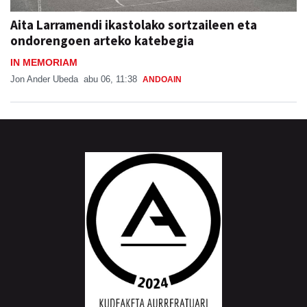
Aita Larramendi ikastolako sortzaileen eta
ondorengoen arteko katebegia
IN MEMORIAM
Jon Ander Ubeda
abu 06, 11:38
ANDOAIN