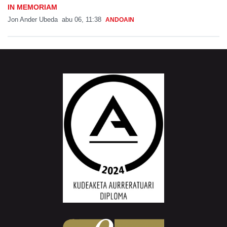
IN MEMORIAM
Jon Ander Ubeda
abu 06, 11:38
ANDOAIN