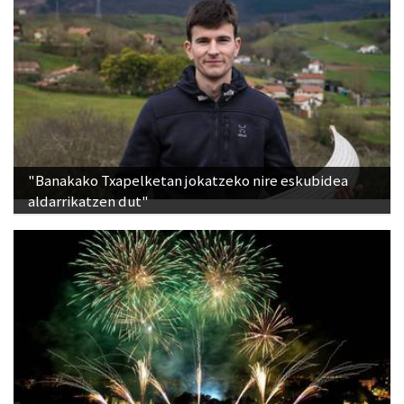
"Banakako Txapelketan jokatzeko nire eskubidea
aldarrikatzen dut"