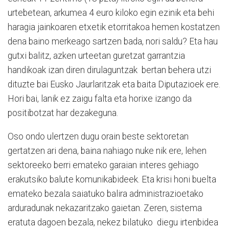
urtebetean, arkumea 4 euro kiloko egin ezinik eta behi
haragia jainkoaren etxetik etorritakoa hemen kostatzen
dena baino merkeago sartzen bada, nori saldu? Eta hau
gutxi balitz, azken urteetan guretzat garrantzia
handikoak izan diren dirulaguntzak bertan behera utzi
dituzte bai Eusko Jaurlaritzak eta baita Diputazioek ere.
Hori bai, lanik ez zaigu falta eta horixe izango da
positibotzat har dezakeguna.
Oso ondo ulertzen dugu orain beste sektoretan
gertatzen ari dena, baina nahiago nuke nik ere, lehen
sektoreeko berri emateko garaian interes gehiago
erakutsiko balute komunikabideek. Eta krisi honi buelta
emateko bezala saiatuko balira administrazioetako
arduradunak nekazaritzako gaietan. Zeren, sistema
eratuta dagoen bezala, nekez bilatuko diegu irtenbidea