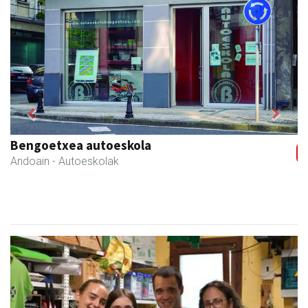
Previous
Next
Bengoetxea autoeskola
Andoain
- Autoeskolak