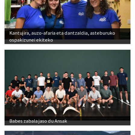
Kantujira, auzo-afaria eta dantzaldia, asteburuko
ospakizunei ekiteko
Babes zabala jaso du Ansak