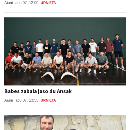
Aiurri
abu 07, 12:00
URNIETA
Babes zabala jaso du Ansak
Aiurri
abu 07, 13:55
URNIETA