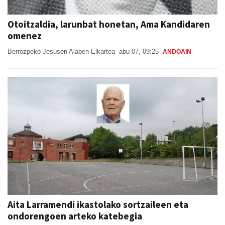
Otoitzaldia, larunbat honetan, Ama Kandidaren
omenez
Berrozpeko Jesusen Alaben Elkartea
abu 07, 09:25
ANDOAIN
Aita Larramendi ikastolako sortzaileen eta
ondorengoen arteko katebegia