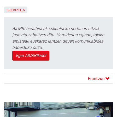
GIZARTEA
AIURRI hedabideak eskualdeko nortasun hitzak
jaso eta zabaltzen ditu. Harpidedun eginda, tokiko
albisteak euskaraz lantzen dituen komunikabidea
babestuko duzu.
Egin AIURRIkide!
Erantzun