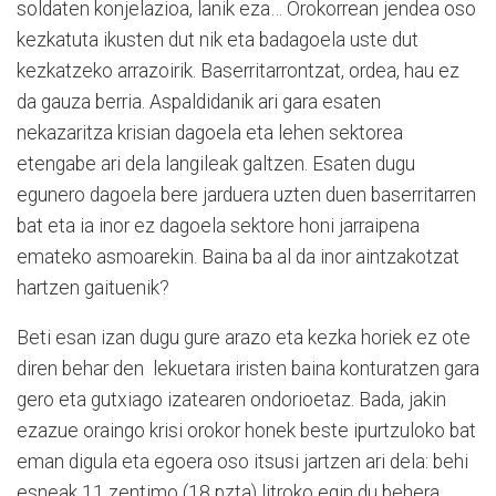
soldaten konjelazioa, lanik eza… Orokorrean jendea oso
kezkatuta ikusten dut nik eta badagoela uste dut
kezkatzeko arrazoirik. Baserritarrontzat, ordea, hau ez
da gauza berria. Aspaldidanik ari gara esaten
nekazaritza krisian dagoela eta lehen sektorea
etengabe ari dela langileak galtzen. Esaten dugu
egunero dagoela bere jarduera uzten duen baserritarren
bat eta ia inor ez dagoela sektore honi jarraipena
emateko asmoarekin. Baina ba al da inor aintzakotzat
hartzen gaituenik?
Beti esan izan dugu gure arazo eta kezka horiek ez ote
diren behar den lekuetara iristen baina konturatzen gara
gero eta gutxiago izatearen ondorioetaz. Bada, jakin
ezazue oraingo krisi orokor honek beste ipurtzuloko bat
eman digula eta egoera oso itsusi jartzen ari dela: behi
esneak 11 zentimo (18 pzta) litroko egin du behera