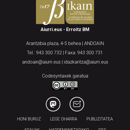
Aiurri.eus - Erroitz BM
Arantzibia plaza, 4-5 behea | ANDOAIN
Tel.: 943 300 732 | Faxa: 943 300 731
andoain@aiurri.eus | idazkaritza@aiurri.eus
Codesyntaxek garatua
HONI BURUZ
LEGE OHARRA
PUBLIZITATEA