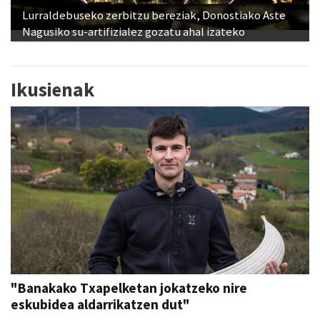
Lurraldebuseko zerbitzu bereziak, Donostiako Aste
Nagusiko su-artifizialez gozatu ahal izateko
Ikusienak
"Banakako Txapelketan jokatzeko nire
eskubidea aldarrikatzen dut"