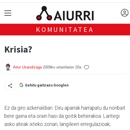
KOMUNITATEA
Krisia?
Aitor Usandizaga
2009ko urtarrilaren 20a
Gehitu gaitzazu Googlen
Ez da giro azkenaldian. Diru aparrak harrapatu du nonbait
bere gaina eta orain hasi da goitik beherakoa. Lantegi
asko ateak ixteko zorian, langileen erregulazioak,