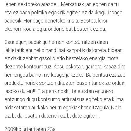
lehen sektoreko arazoei . Merkatuak jan egiten gaitu
eta ez bada politika egokirik egiten ez daukagu inongo
babesik. Hor dago benetako krisia. Bestea, krisi
ekonomikoa alegia, ondorio bat besterik ez da.
Gaur egun, badakigu hemen kontsumitzen diren
jakietatik ehuneko handi bat kanpotik datorrela, bidean
ez dakit zenbat gasolio edo bestelako energia mota
dezente kontsumituz. Kasu askotan, gainera, kapaz dira
hemengoa baino merkeago jartzeko. Ba pentsa ezazue
produktu horiek sortzen dituzten baserritarrek ze ordain
jasoko duten!!! Eta gero, noski, telebistan egunero
entzungo dugu kontsumo arduratsua egiteko eta klima
aldaketaren aurkako neurri egokiak har ditzagula. Nola
ez, bada, esaten dutenek ez badute egiten…
2009ko urtarrilaren 23a