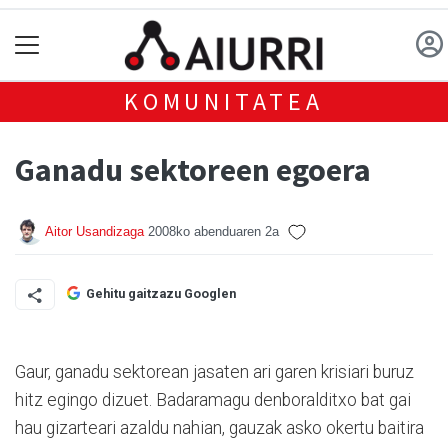
KOMUNITATEA
Ganadu sektoreen egoera
Aitor Usandizaga
2008ko abenduaren 2a
Gehitu gaitzazu Googlen
Gaur, ganadu sektorean jasaten ari garen krisiari buruz
hitz egingo dizuet. Badaramagu denboralditxo bat gai
hau gizarteari azaldu nahian, gauzak asko okertu baitira