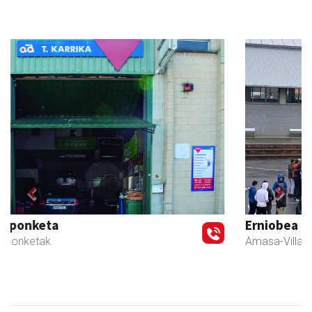
Previous
Next
Erniobea BHI
Amasa-Villabona
- Hezkuntza