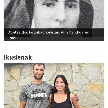
Otoitzaldia, larunbat honetan, Ama Kandidaren
omenez
Ikusienak