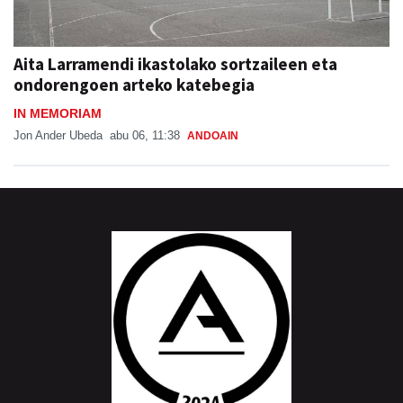
Aita Larramendi ikastolako sortzaileen eta
ondorengoen arteko katebegia
IN MEMORIAM
Jon Ander Ubeda
abu 06, 11:38
ANDOAIN