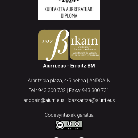
Aiurri.eus - Erroitz BM
Arantzibia plaza, 4-5 behea | ANDOAIN
Tel.: 943 300 732 | Faxa: 943 300 731
andoain@aiurri.eus | idazkaritza@aiurri.eus
Codesyntaxek garatua