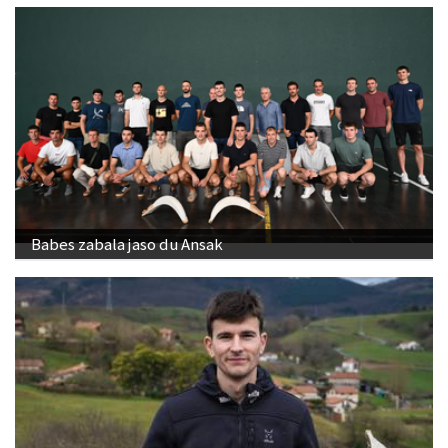
Babes zabala jaso du Ansak