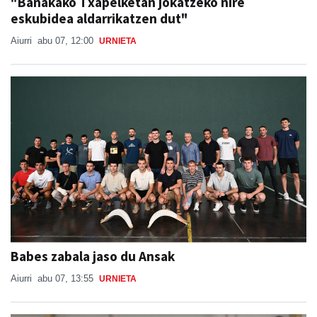
"Banakako Txapelketan jokatzeko nire
eskubidea aldarrikatzen dut"
Aiurri
abu 07, 12:00
URNIETA
Babes zabala jaso du Ansak
Aiurri
abu 07, 13:55
URNIETA