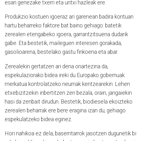
esan genezake txerri eta untxi hazleak ere.
Produkzio kostuen igoeraz ari garenean badira kontuan
hartu beharreko faktore bat baino gehiago: batetik
zerealen etengabeko igoera, garrantzitsuena dudarik
gabe. Eta bestetik, maileguen interesen gorakada,
gasolioarena, bestelako gastu finkoena eta abar.
Zerealekin gertatzen ari dena onartezina da,
espekulaziorako bidea ireki du Europako gobernuak
merkatua kontrolatzeko neurriak kentzearekin. Lehen
etxebizitzekin inbertitzen zen bezala, orain, jangaiekin
hasi da zenbait dirudun. Bestetik, biodiesela ekoizteko
zerealen beharrak ere bere eragina izan du, gehiago
espekulatzeko bidea eginez.
Hori nahikoa ez dela, baserritarrok jasotzen dugunetik bi