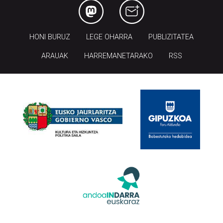
HONI BURUZ
LEGE OHARRA
PUBLIZITATEA
ARAUAK
HARREMANETARAKO
RSS