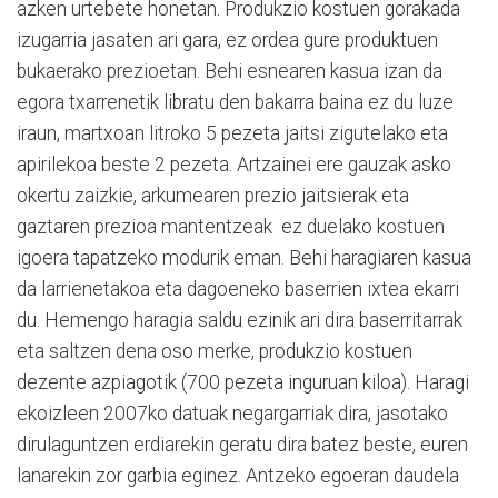
azken urtebete honetan. Produkzio kostuen gorakada
izugarria jasaten ari gara, ez ordea gure produktuen
bukaerako prezioetan. Behi esnearen kasua izan da
egora txarrenetik libratu den bakarra baina ez du luze
iraun, martxoan litroko 5 pezeta jaitsi zigutelako eta
apirilekoa beste 2 pezeta. Artzainei ere gauzak asko
okertu zaizkie, arkumearen prezio jaitsierak eta
gaztaren prezioa mantentzeak ez duelako kostuen
igoera tapatzeko modurik eman. Behi haragiaren kasua
da larrienetakoa eta dagoeneko baserrien ixtea ekarri
du. Hemengo haragia saldu ezinik ari dira baserritarrak
eta saltzen dena oso merke, produkzio kostuen
dezente azpiagotik (700 pezeta inguruan kiloa). Haragi
ekoizleen 2007ko datuak negargarriak dira, jasotako
dirulaguntzen erdiarekin geratu dira batez beste, euren
lanarekin zor garbia eginez. Antzeko egoeran daudela