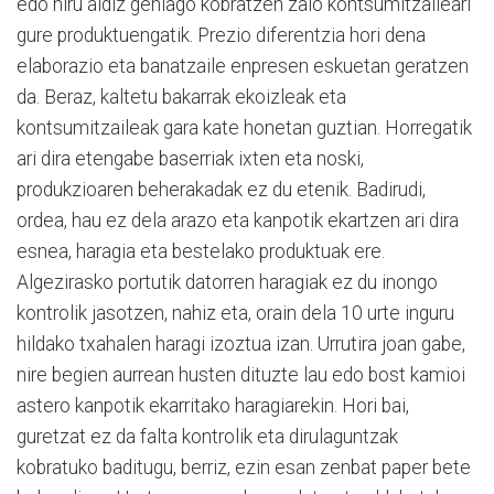
edo hiru aldiz gehiago kobratzen zaio kontsumitzaileari
gure produktuengatik. Prezio diferentzia hori dena
elaborazio eta banatzaile enpresen eskuetan geratzen
da. Beraz, kaltetu bakarrak ekoizleak eta
kontsumitzaileak gara kate honetan guztian. Horregatik
ari dira etengabe baserriak ixten eta noski,
produkzioaren beherakadak ez du etenik. Badirudi,
ordea, hau ez dela arazo eta kanpotik ekartzen ari dira
esnea, haragia eta bestelako produktuak ere.
Algezirasko portutik datorren haragiak ez du inongo
kontrolik jasotzen, nahiz eta, orain dela 10 urte inguru
hildako txahalen haragi izoztua izan. Urrutira joan gabe,
nire begien aurrean husten dituzte lau edo bost kamioi
astero kanpotik ekarritako haragiarekin. Hori bai,
guretzat ez da falta kontrolik eta dirulaguntzak
kobratuko baditugu, berriz, ezin esan zenbat paper bete