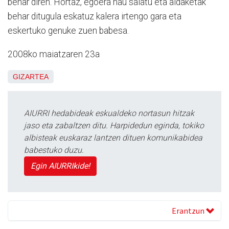
behar diren. Hortaz, egoera hau salatu eta aldaketak
behar ditugula eskatuz kalera irtengo gara eta
eskertuko genuke zuen babesa.
2008ko maiatzaren 23a
GIZARTEA
AIURRI hedabideak eskualdeko nortasun hitzak
jaso eta zabaltzen ditu. Harpidedun eginda, tokiko
albisteak euskaraz lantzen dituen komunikabidea
babestuko duzu.
Egin AIURRIkide!
Erantzun