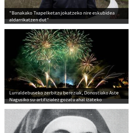
"Banakako Txapelketan jokatzeko nire eskubidea
aldarrikatzen dut"
Lurraldebuseko zerbitzu bereziak, Donostiako Aste
Nagusiko su-artifizialez gozatu ahal izateko