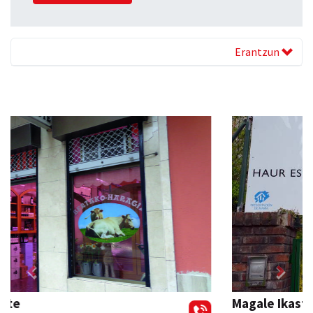
Erantzun
Previous
Next
Magale Ikastetxea