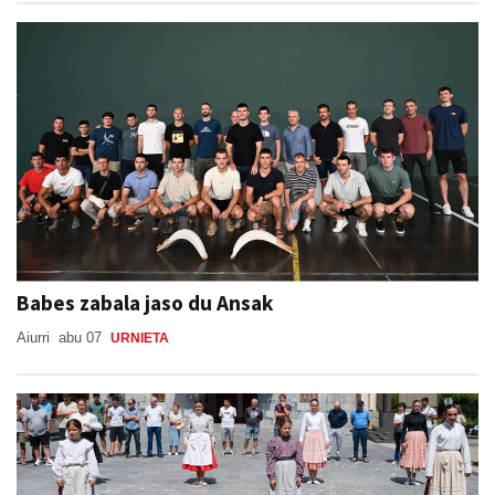
Babes zabala jaso du Ansak
Aiurri
abu 07
URNIETA