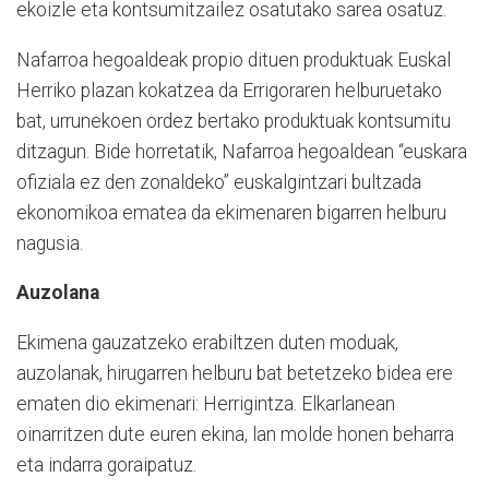
ekoizle eta kontsumitzailez osatutako sarea osatuz.
Nafarroa hegoaldeak propio dituen produktuak Euskal
Herriko plazan kokatzea da Errigoraren helburuetako
bat, urrunekoen ordez bertako produktuak kontsumitu
ditzagun. Bide horretatik, Nafarroa hegoaldean “euskara
ofiziala ez den zonaldeko” euskalgintzari bultzada
ekonomikoa ematea da ekimenaren bigarren helburu
nagusia.
Auzolana
Ekimena gauzatzeko erabiltzen duten moduak,
auzolanak, hirugarren helburu bat betetzeko bidea ere
ematen dio ekimenari: Herrigintza. Elkarlanean
oinarritzen dute euren ekina, lan molde honen beharra
eta indarra goraipatuz.