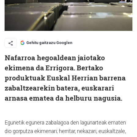
Gehitu gaitzazu Googlen
Nafarroa hegoaldean jaiotako
ekimena da Errigora. Bertako
produktuak Euskal Herrian barrena
zabaltzearekin batera, euskarari
arnasa ematea da helburu nagusia.
Egunetik egunera zabalagoa den lagunarteak ematen
dio gorputza ekimenari; herritar, nekazari, euskaltzale,