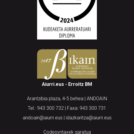
Aiurri.eus - Erroitz BM
Arantzibia plaza, 4-5 behea | ANDOAIN
Tel.: 943 300 732 | Faxa: 943 300 731
andoain@aiurri.eus | idazkaritza@aiurri.eus
Codesyntaxek garatua