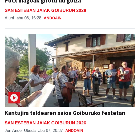
Potx magoak girotu du goiza
SAN ESTEBAN JAIAK GOIBURUN 2026
Aiurri
abu 08, 16:28
ANDOAIN
Kantujira taldearen saioa Goiburuko festetan
SAN ESTEBAN JAIAK GOIBURUN 2026
Jon Ander Ubeda
abu 07, 20:37
ANDOAIN