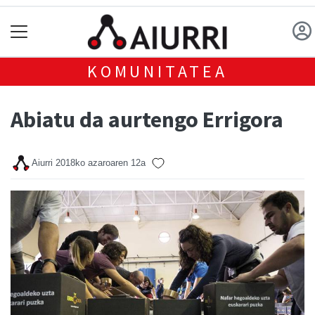
KOMUNITATEA
Abiatu da aurtengo Errigora
Aiurri
2018ko azaroaren 12a