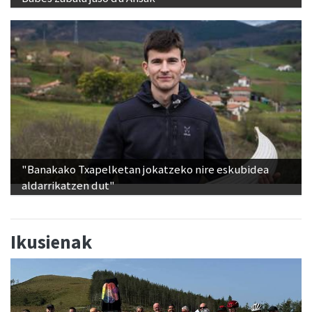
"Banakako Txapelketan jokatzeko nire eskubidea
aldarrikatzen dut"
Ikusienak