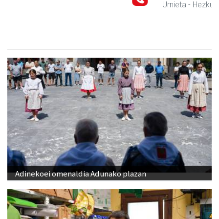
Urnieta
- Hezkuntza
Adinekoei omenaldia Adunako plazan