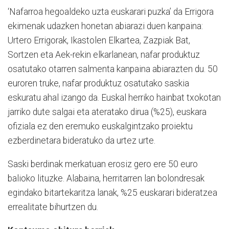
‘Nafarroa hegoaldeko uzta euskarari puzka’ da Errigora
ekimenak udazken honetan abiarazi duen kanpaina:
Urtero Errigorak, Ikastolen Elkartea, Zazpiak Bat,
Sortzen eta Aek-rekin elkarlanean, nafar produktuz
osatutako otarren salmenta kanpaina abiarazten du. 50
euroren truke, nafar produktuz osatutako saskia
eskuratu ahal izango da. Euskal herriko hainbat txokotan
jarriko dute salgai eta ateratako dirua (%25), euskara
ofiziala ez den eremuko euskalgintzako proiektu
ezberdinetara bideratuko da urtez urte.
Saski berdinak merkatuan erosiz gero ere 50 euro
balioko lituzke. Alabaina, herritarren lan bolondresak
egindako bitartekaritza lanak, %25 euskarari bideratzea
errealitate bihurtzen du.