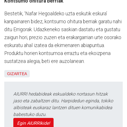
Kontsumo ohitura berriak
Bestetik, ‘Nafar Hegoaldeko uzta eskutik eskura’
kanpainaren bidez, kontsumo ohitura berriak garatu nahi
ditu Errigorak. Udazkeneko saskian dastatu eta gustatu
zaigun hori, prezio zuzen eta erakargarrian urte osorako
eskuratu ahal izatea da ekimenaren abiapuntua.
Produktu horien kontsumoa erraztu eta ekoizpena
sustatzea alegia, beti ere auzolanean.
GIZARTEA
AIURRI hedabideak eskualdeko nortasun hitzak
jaso eta zabaltzen ditu. Harpidedun eginda, tokiko
albisteak euskaraz lantzen dituen komunikabidea
babestuko duzu.
Egin AIURRIkide!