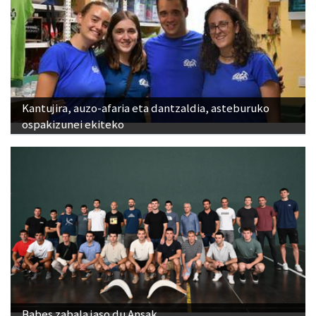
Kantujira, auzo-afaria eta dantzaldia, asteburuko
ospakizunei ekiteko
Babes zabala jaso du Ansak