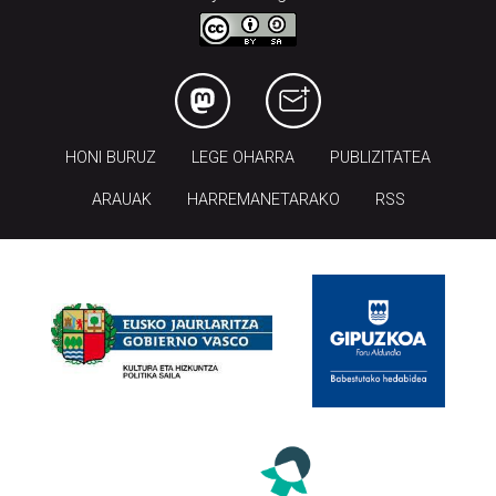
HONI BURUZ
LEGE OHARRA
PUBLIZITATEA
ARAUAK
HARREMANETARAKO
RSS