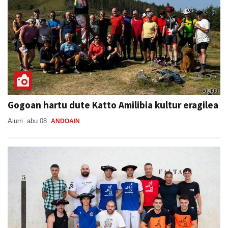
Gogoan hartu dute Katto Amilibia kultur eragilea
Aiurri
abu 08
ANDOAIN