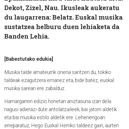
Dekot, Zizel, Nau. Ikusleak aukeratu
du laugarrena: Belatz. Euskal musika
sustatzea helburu duen lehiaketa da
Banden Lehia.
[Babestutako edukia]
Musika talde amateurrik onena saritzen du, tokiko
taldeak ezagutzera emanez eta, bide batez, euskal
musika sarean ere zabalduz.
Hamargarren edizio honetan aniztasuna izan dela
nagusi adierazi dute antolatzaileek, bai jatorri aldetik
eta bai musika estilo aldetik ere. Lehenengoari
erreparatuz, Hego Euskal Herriko taldeez gain, aurten