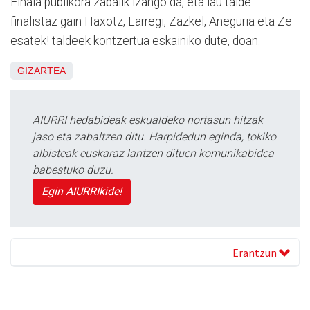
Finala publikora zabalik izango da, eta lau talde
finalistaz gain Haxotz, Larregi, Zazkel, Aneguria eta Ze
esatek! taldeek kontzertua eskainiko dute, doan.
GIZARTEA
AIURRI hedabideak eskualdeko nortasun hitzak
jaso eta zabaltzen ditu. Harpidedun eginda, tokiko
albisteak euskaraz lantzen dituen komunikabidea
babestuko duzu.
Egin AIURRIkide!
Erantzun