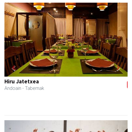
Previous
Next
Hiru Jatetxea
Andoain
- Tabernak