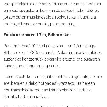
ere, iparraldeko talde batek eman du izena. Eta estiloari
erreparatuz, askotarikoa izan da aurkeztutako taldeek
jotzen duten musika estiloa: rocka, folka, industriala,
metala, alternative punka, popa, countrya…
Finala azaroaren 17an, Bilborocken
Banden Lehia 2018ko finala azaroaren 17an izango
Bilborocken, 17:30ean hasita. Aukeratutako lau taldeek
zuzeneko kontzertuak eskainiko dituzte, eta bukaeran
irabazlearen berri emango dute.
Taldeek publikoaren laguntza behar izango dute, berriro
ere, beraien aldeko botoak eskuratzeko. Era berean,
epaimahaikideak ere han izango dira kontzertuak
bertatik bertara jarraitzen.