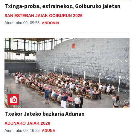
Txinga-proba, estrainekoz, Goiburuko jaietan
SAN ESTEBAN JAIAK GOIBURUN 2026
Aiurri
abu 09, 09:55
ANDOAIN
Txekor Jateko bazkaria Adunan
ADUNAKO JAIAK 2026
Aiurri
abu 09, 16:33
ADUNA