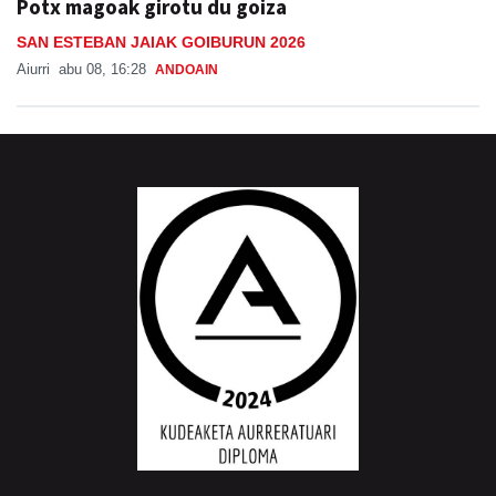
Potx magoak girotu du goiza
SAN ESTEBAN JAIAK GOIBURUN 2026
Aiurri
abu 08, 16:28
ANDOAIN