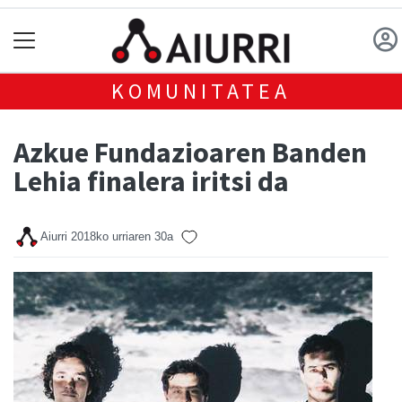
KOMUNITATEA
Azkue Fundazioaren Banden
Lehia finalera iritsi da
Aiurri
2018ko urriaren 30a