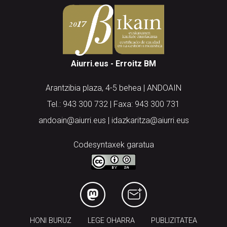
Aiurri.eus - Erroitz BM
Arantzibia plaza, 4-5 behea | ANDOAIN
Tel.: 943 300 732 | Faxa: 943 300 731
andoain@aiurri.eus | idazkaritza@aiurri.eus
Codesyntaxek garatua
HONI BURUZ
LEGE OHARRA
PUBLIZITATEA