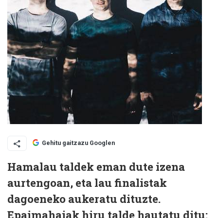
Gehitu gaitzazu Googlen
Hamalau taldek eman dute izena
aurtengoan, eta lau finalistak
dagoeneko aukeratu dituzte.
Epaimahaiak hiru talde hautatu ditu: