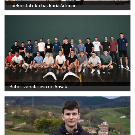
Txekor Jateko bazkaria Adunan
Babes zabala jaso du Ansak