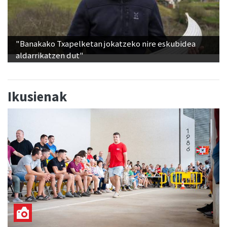
"Banakako Txapelketan jokatzeko nire eskubidea
aldarrikatzen dut"
Ikusienak