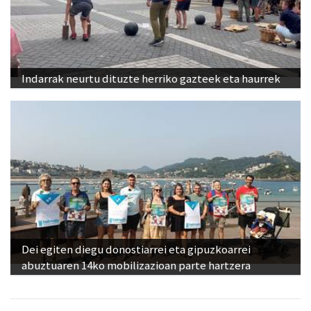
Indarrak neurtu dituzte herriko gazteek eta haurrek
Dei egiten diegu donostiarrei eta gipuzkoarrei
abuztuaren 14ko mobilizazioan parte hartzera