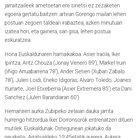
jarraitzaileek ametsetan ere sinetsi ez zezaketen
egoera gertatu baitzen: artean Gorengo mailan lehen
postuan zegoen taldeari irabaztea, azken minutuan
izatea hori, eta gainera, sari gisa, lehen postua
eskuratzea.
Hona Euskaldunaren hamaikakoa: Asier Iraola, Iker
Ipintza, Aritz Chouza (Jonay Venero 89’), Markel Iruin
(Iñigo Arruabarrena 78’), Ander Setien (Xuban Zabalo
78’), Julen Loidi, Eneko Idigoras, Alvaro Toledo, Joanes
Iturrarte, Joel Etxeberria (Asier Extremera 85’) eta Dani
Sanchez (Julen Barandiaran 60’).
Hernaniren aurka Zubipeko zelaian dauka jarrita
hurrengo hitzordua Iker Dorronsorok entrenatzen dituen
mutilek. Euskaldunak. Ostegunean jokatuko da
neurketa,. Arratsaldeko 19:45etatik aurrera. Aukera