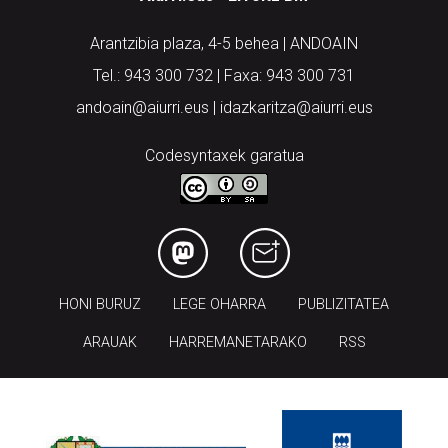
Arantzibia plaza, 4-5 behea | ANDOAIN
Tel.: 943 300 732 | Faxa: 943 300 731
andoain@aiurri.eus | idazkaritza@aiurri.eus
Codesyntaxek garatua
HONI BURUZ
LEGE OHARRA
PUBLIZITATEA
ARAUAK
HARREMANETARAKO
RSS