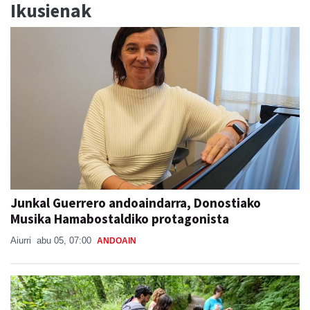
Ikusienak
Junkal Guerrero andoaindarra, Donostiako
Musika Hamabostaldiko protagonista
Aiurri
abu 05, 07:00
ANDOAIN