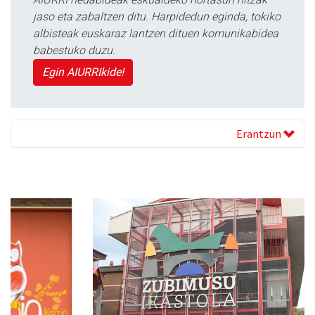
jaso eta zabaltzen ditu. Harpidedun eginda, tokiko
albisteak euskaraz lantzen dituen komunikabidea
babestuko duzu.
Egin AIURRIkide!
Erantzun