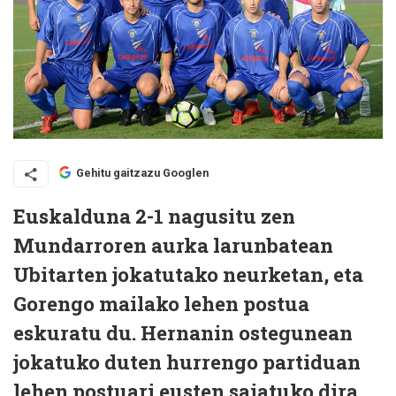
Gehitu gaitzazu Googlen
Euskalduna 2-1 nagusitu zen
Mundarroren aurka larunbatean
Ubitarten jokatutako neurketan, eta
Gorengo mailako lehen postua
eskuratu du. Hernanin ostegunean
jokatuko duten hurrengo partiduan
lehen postuari eusten saiatuko dira,