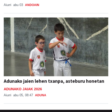
Aiurri
abu 03
ANDOAIN
Adunako jaien lehen txanpa, asteburu honetan
ADUNAKO JAIAK 2026
Aiurri
abu 05, 08:47
ADUNA