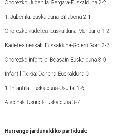
Ohorezko Jubenila: Bergara-Euskalduna 2-2
1. Jubenila: Euskalduna-Billabona 2-1
Ohorezko kadetea: Euskalduna-Mundarro 1-2
Kadetea neskak: Euskalduna-Goierri Gorri 2-2
Ohorezko infantila: Beasain-Euskalduna 3-0
Infantil Txikia: Danena-Euskalduna 0-1
1. Infantila: Euskalduna-Usurbil 1-6
Alebinak: Usurbil-Euskalduna 3-7
Hurrengo jardunaldiko partiduak: