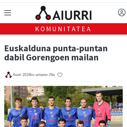
KOMUNITATEA
Euskalduna punta-puntan
dabil Gorengoen mailan
Aiurri
2018ko urriaren 29a