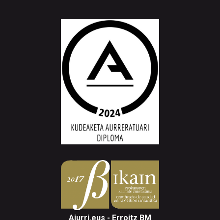
Aiurri.eus - Erroitz BM