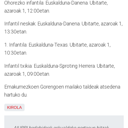
Ohorezko infantila: Euskalduna-Danena. Ubitarte,
azaroak 1, 12:00etan.
Infantil neskak: Euskalduna-Danena. Ubitarte, azaroak 1,
13:30etan.
1. Infantila: Euskalduna-Texas. Ubitarte, azaroak 1,
10:30etan.
Infantil txikia: Euskalduna-Sproting Herrera. Ubitarte,
azaroak 1, 09:00etan.
Emakumezkoen Gorengoen mailako taldeak atsedena
hartuko du.
KIROLA
AIURRI hedabideak eskualdeko nortasun hitzak