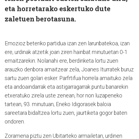
eta horretarako eskertuko dute
zaletuen berotasuna.
Emozioz beteriko partidua izan zen larunbatekoa, izan
ere, urdinak atzetik joan ziren hainbat minutuetan 0-1
emaitzarekin. Nolanahi ere, berdinketa lortu zuen
arauzko denbora amaitzear zela, Joanes Iturratek buruz
sartu zuen golari esker. Parfrtifua horrela amaituko zela
eta andoaindarrak eta astigarragarrak puntu banarekin
etxeratuko zirela uste zenean, hor non luzapeneko
tartean, 93. minutuan, Eneko Idigorasek baloia
sareetara bidaltzea lortu zuen, jaurtiketa gogor baten
ondoren.
Zoramena piztu zen Ubitarteko armailetan, urdinen