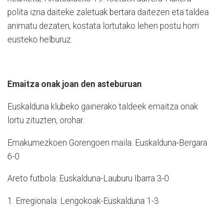
polita izna daiteke zaletuak bertara daitezen eta taldea
animatu dezaten, kostata lortutako lehen postu horri
eusteko helburuz.
Emaitza onak joan den asteburuan
Euskalduna klubeko gainerako taldeek emaitza onak
lortu zituzten, orohar.
Emakumezkoen Gorengoen maila: Euskalduna-Bergara
6-0
Areto futbola: Euskalduna-Lauburu Ibarra 3-0
1. Erregionala: Lengokoak-Euskalduna 1-3