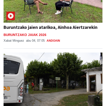
Buruntzako jaien atarikoa, Ainhoa Aiertzarekin
BURUNTZAKO JAIAK 2026
Xabat Minguez
abu 04, 07:05
ANDOAIN