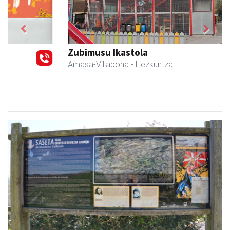
Previous
Next
Zubimusu Ikastola
Amasa-Villabona
- Hezkuntza