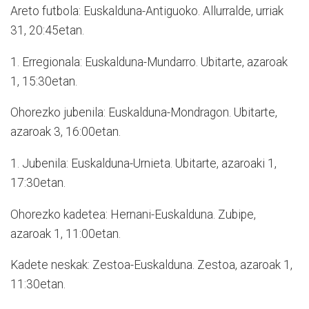
Areto futbola: Euskalduna-Antiguoko. Allurralde, urriak
31, 20:45etan.
1. Erregionala: Euskalduna-Mundarro. Ubitarte, azaroak
1, 15:30etan.
Ohorezko jubenila: Euskalduna-Mondragon. Ubitarte,
azaroak 3, 16:00etan.
1. Jubenila: Euskalduna-Urnieta. Ubitarte, azaroaki 1,
17:30etan.
Ohorezko kadetea: Hernani-Euskalduna. Zubipe,
azaroak 1, 11:00etan.
Kadete neskak: Zestoa-Euskalduna. Zestoa, azaroak 1,
11:30etan.