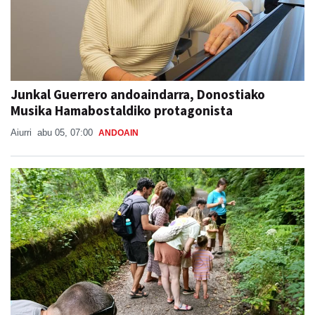
Junkal Guerrero andoaindarra, Donostiako
Musika Hamabostaldiko protagonista
Aiurri
abu 05, 07:00
ANDOAIN