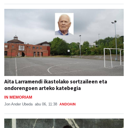
Aita Larramendi ikastolako sortzaileen eta
ondorengoen arteko katebegia
IN MEMORIAM
Jon Ander Ubeda
abu 06, 11:38
ANDOAIN