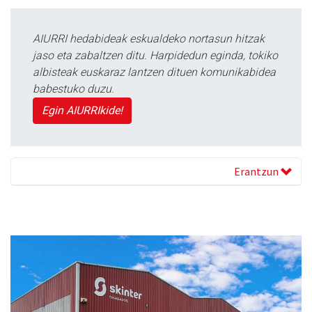
AIURRI hedabideak eskualdeko nortasun hitzak
jaso eta zabaltzen ditu. Harpidedun eginda, tokiko
albisteak euskaraz lantzen dituen komunikabidea
babestuko duzu.
Egin AIURRIkide!
Erantzun