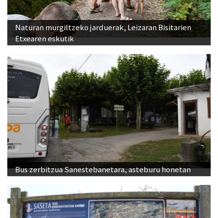
Naturan murgiltzeko jarduerak, Leizaran Bisitarien
Etxearen eskutik
Bus zerbitzua Sanestebanetara, asteburu honetan