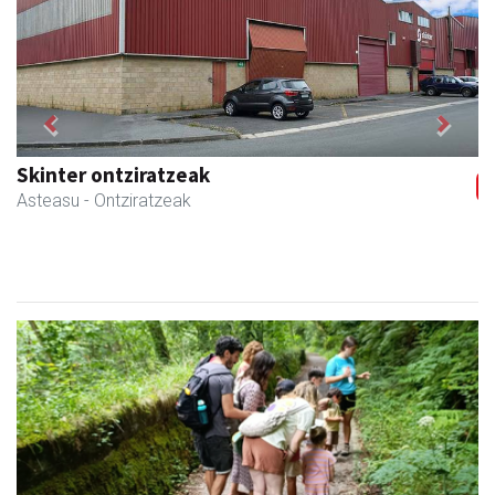
Previous
Next
Skinter ontziratzeak
Asteasu
- Ontziratzeak