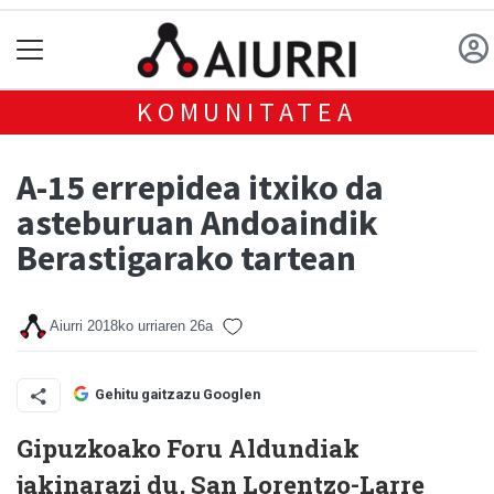
KOMUNITATEA
A-15 errepidea itxiko da
asteburuan Andoaindik
Berastigarako tartean
Aiurri
2018ko urriaren 26a
Gehitu gaitzazu Googlen
Gipuzkoako Foru Aldundiak
jakinarazi du, San Lorentzo-Larre