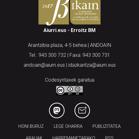
Aiurri.eus - Erroitz BM
Arantzibia plaza, 4-5 behea | ANDOAIN
Tel.: 943 300 732 | Faxa: 943 300 731
andoain@aiurri.eus | idazkaritza@aiurri.eus
Codesyntaxek garatua
HONI BURUZ
LEGE OHARRA
PUBLIZITATEA
ARAUAK
HARREMANETARAKO
RSS