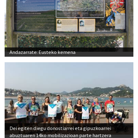
Andazarrate: Eusteko kemena
Dei egiten diegu donostiarrei eta gipuzkoarrei
abuztuaren 14ko mobilizazioan parte hartzera