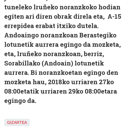
tuneleko lruñeko noranzkoko hodian
egiten ari diren obrak direla eta, A-15
errepidea erabat itxiko dutela.
Andoaingo noranzkoan Berastegiko
lotunetik aurrera egingo da mozketa,
eta, lruñeko noranzkoan, berriz,
Sorabillako (Andoain) lotunetik
aurrera. Bi noranzkoetan egingo den
mozketa hau, 2018ko urriaren 27ko
08:00etatik urriaren 29ko 08:00etara
egingo da.
GIZARTEA