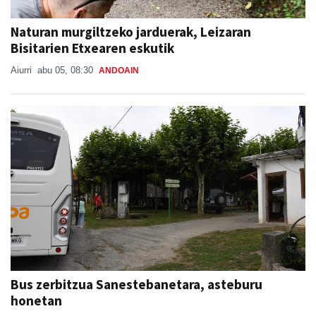
Naturan murgiltzeko jarduerak, Leizaran
Bisitarien Etxearen eskutik
Aiurri
abu 05, 08:30
ANDOAIN
Bus zerbitzua Sanestebanetara, asteburu
honetan