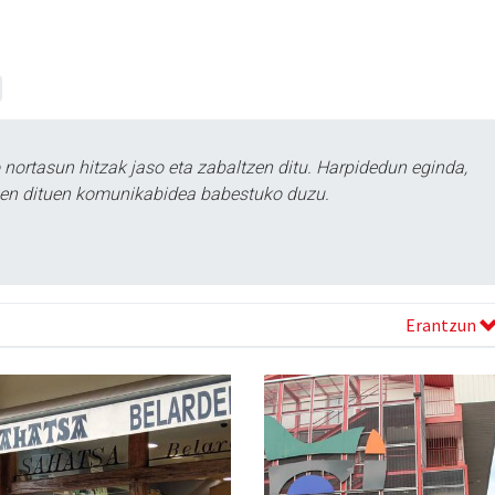
ortasun hitzak jaso eta zabaltzen ditu. Harpidedun eginda,
tzen dituen komunikabidea babestuko duzu.
Erantzun