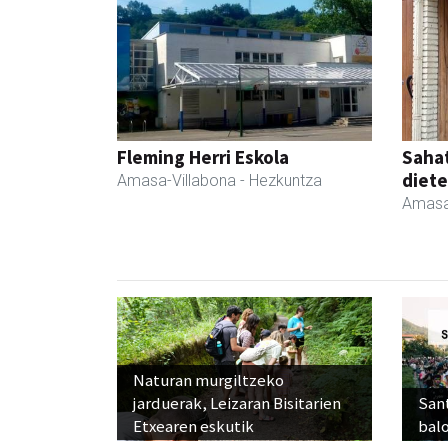
Fleming Herri Eskola
Sahat
diete
Amasa-Villabona
- Hezkuntza
Amasa
Naturan murgiltzeko
jarduerak, Leizaran Bisitarien
Sant
Etxearen eskutik
balo