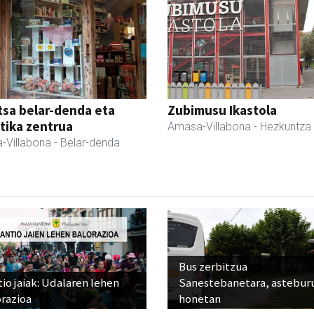
sa belar-denda eta
Zubimusu Ikastola
tika zentrua
Amasa-Villabona
- Hezkuntza
-Villabona
- Belar-denda
Bus zerbitzua
io jaiak: Udalaren lehen
Sanestebanetara, astebur
razioa
honetan