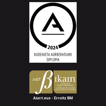
Aiurri.eus - Erroitz BM