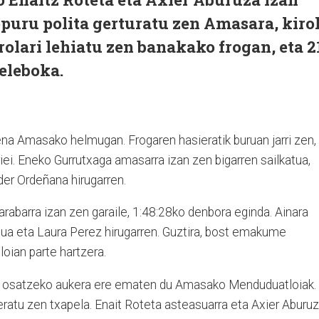
kopuru polita gerturatu zen Amasara, kiro
rolari lehiatu zen banakako frogan, eta 2
releboka.
ena Amasako helmugan. Frogaren hasieratik buruan jarri zen,
iei. Eneko Gurrutxaga amasarra izan zen bigarren sailkatua,
er Ordeñana hirugarren.
abarra izan zen garaile, 1:48:28ko denbora eginda. Ainara
tua eta Laura Perez hirugarren. Guztira, bost emakume
ian parte hartzera.
ka osatzeko aukera ere ematen du Amasako Menduduatloiak.
eratu zen txapela. Enait Roteta asteasuarra eta Axier Aburu