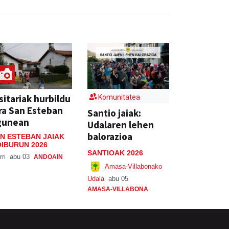
sitariak hurbildu
Komunitatea
ra San Esteban
Santio jaiak:
gunean
Udalaren lehen
balorazioa
N ESTEBAN JAIAK
IBURUN 2026
SANTIOAK 2026
rri
abu 03
ANDOAIN
Amasa-Villabonako
Udala
abu 05
AMASA-VILLABONA