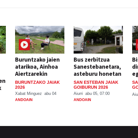
Buruntzako jaien
Bus zerbitzua
Bi
atarikoa, Ainhoa
Sanestebanetara,
di
Aiertzarekin
asteburu honetan
e
ien
BURUNTZAKO JAIAK
SAN ESTEBAN JAIAK
SA
k
2026
GOIBURUN 2026
GO
Xabat Minguez
abu 04
Aiurri
abu 05, 07:00
Aiu
ANDOAIN
ANDOAIN