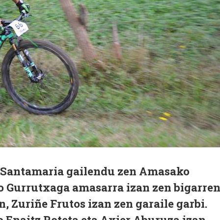
n Santamaria gailendu zen Amasako
 Gurrutxaga amasarra izan zen bigarren
Zuriñe Frutos izan zen garaile garbi.
 Enaitz Roteta eta Axier Aburuza izan