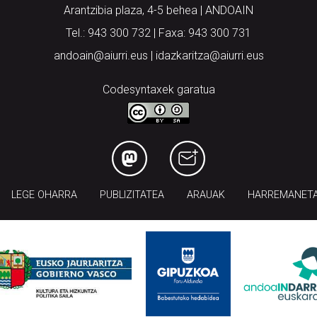
Arantzibia plaza, 4-5 behea | ANDOAIN
Tel.: 943 300 732 | Faxa: 943 300 731
andoain@aiurri.eus | idazkaritza@aiurri.eus
Codesyntaxek garatua
LEGE OHARRA
PUBLIZITATEA
ARAUAK
HARREMANET