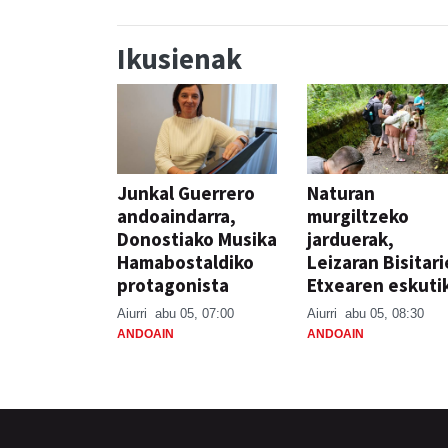
Ikusienak
Junkal Guerrero
Naturan
andoaindarra,
murgiltzeko
Donostiako Musika
jarduerak,
Hamabostaldiko
Leizaran Bisitar
protagonista
Etxearen eskuti
Aiurri
abu 05, 07:00
Aiurri
abu 05, 08:30
ANDOAIN
ANDOAIN