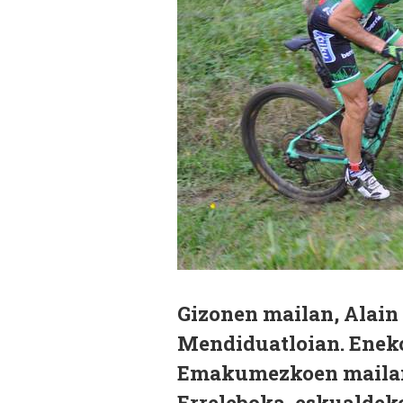
Gizonen mailan, Alai
Mendiduatloian. Eneko
Emakumezkoen mailan, 
Erreleboka, eskualdeko