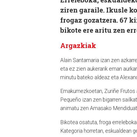
ziren garaile. Ikusle 
frogaz gozatzera. 67 ki
bikote ere aritu zen er
Argazkiak
Alain Santamaria izan zen azkarr
eta ez zien aukerarik eman aurkar
minutu bateko aldeaz eta Alexand
Emakumezkoetan, Zuriñe Frutos ar
Pequeño izan zen bigarren sailka
animatu zen Amasako Mendiduatlo
Bikotea osatuta, froga errelebo
Kategoria horretan, eskualdean g