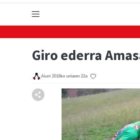
Giro ederra Amas
Aiurri
2018ko urriaren 22a