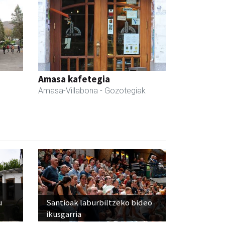
Amasa kafetegia
Amasa-Villabona
- Gozotegiak
u
Santioak laburbiltzeko bideo
ikusgarria