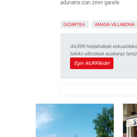
adunarra izan ziren garaile.
GIZARTEA
AMASA-VILLABONA
AIURRI hedabideak eskualdeko n
tokiko albisteak euskaraz lan
Egin AIURRIkide!