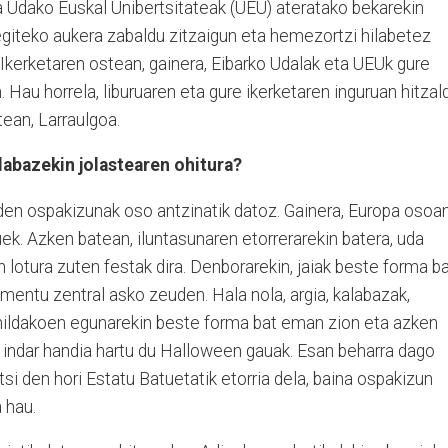
 Udako Euskal Unibertsitateak (UEU) ateratako bekarekin
egiteko aukera zabaldu zitzaigun eta hemezortzi hilabetez
. Ikerketaren ostean, gainera, Eibarko Udalak eta UEUk gure
. Hau horrela, liburuaren eta gure ikerketaren inguruan hitzald
tean, Larraulgoa.
labazekin jolastearen ohitura?
den ospakizunak oso antzinatik datoz. Gainera, Europa osoa
k. Azken batean, iluntasunaren etorrerarekin batera, uda
 lotura zuten festak dira. Denborarekin, jaiak beste forma b
ementu zentral asko zeuden. Hala nola, argia, kalabazak,
oak hildakoen egunarekin beste forma bat eman zion eta azken
 indar handia hartu du Halloween gauak. Esan beharra dago
tsi den hori Estatu Batuetatik etorria dela, baina ospakizun
a hau.