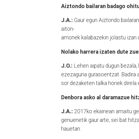
Aiztondo bailaran badago ohitu
J.A.:
Gaur egun Aiztondo bailaran 
aiton-
amonek kalabazekin jolastu izan d
Nolako harrera izaten dute zue
J.O.:
Lehen aipatu dugun bezala, h
ezezaguna gurasoentzat. Badira a
sor dezaketen talka horiek direla 
Denbora asko al daramazue hit
J.A.:
2017ko ekainean amaitu genu
genuenetik gaur arte, sei bat hi
hauetan.