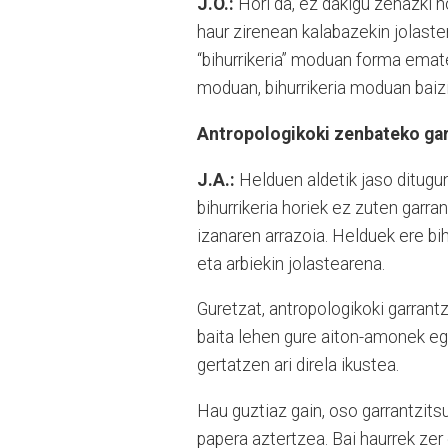
J.O.:
Hori da, ez dakigu zehazki n
haur zirenean kalabazekin jolaste
“bihurrikeria” moduan forma emate
moduan, bihurrikeria moduan baizi
Antropologikoki zenbateko garr
J.A.:
Helduen aldetik jaso ditugu
bihurrikeria horiek ez zuten garra
izanaren arrazoia. Helduek ere bi
eta arbiekin jolastearena.
Guretzat, antropologikoki garrantzi
baita lehen gure aiton-amonek egi
gertatzen ari direla ikustea.
Hau guztiaz gain, oso garrantzits
papera aztertzea. Bai haurrek zer 