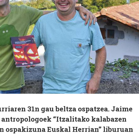
rriaren 31n gau beltza ospatzea. Jaime
 antropologoek “Itzalitako kalabazen
en ospakizuna Euskal Herrian” liburuan