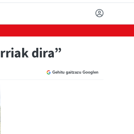
rriak dira”
Gehitu gaitzazu Googlen