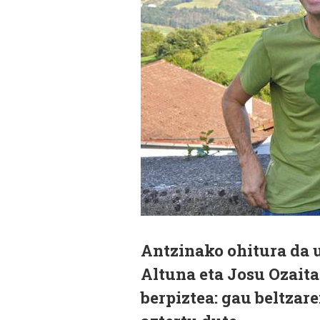
Antzinako ohitura da u
Altuna eta Josu Ozaita
berpiztea: gau beltzar