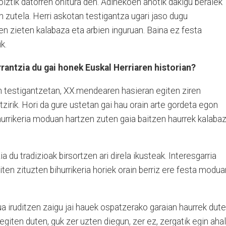
oiztik datorren ohitura den. Adinekoen ahotik dakigu beraiek
n zutela. Herri askotan testigantza ugari jaso dugu
n zieten kalabaza eta arbien inguruan. Baina ez festa
k.
antzia du gai honek Euskal Herriaren historian?
n testigantzetan, XX.mendearen hasieran egiten ziren
ntzirik. Hori da gure ustetan gai hau orain arte gordeta egon
hurrikeria moduan hartzen zuten gaia baitzen haurrek kalaba
a du tradizioak birsortzen ari direla ikusteak. Interesgarria
ten zituzten bihurrikeria horiek orain berriz ere festa modua
ua iruditzen zaigu jai hauek ospatzerako garaian haurrek dut
egiten duten, guk zer uzten diegun, zer ez, zergatik egin ahal