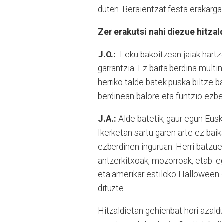
duten. Beraientzat festa erakargar
Zer erakutsi nahi diezue hitzal
J.O.:
Leku bakoitzean jaiak hart
garrantzia. Ez baita berdina multi
herriko talde batek puska biltze b
berdinean balore eta funtzio ezbe
J.A.:
Alde batetik, gaur egun Eus
Ikerketan sartu garen arte ez bai
ezberdinen inguruan. Herri batzue
antzerkitxoak, mozorroak, etab. e
eta amerikar estiloko Halloween 
dituzte...
Hitzaldietan gehienbat hori azald