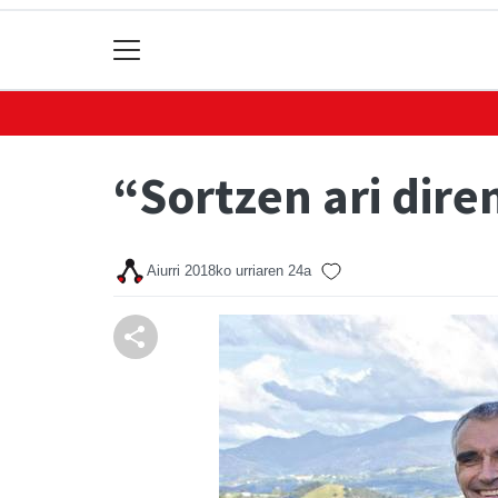
“Sortzen ari dire
Aiurri
2018ko urriaren 24a