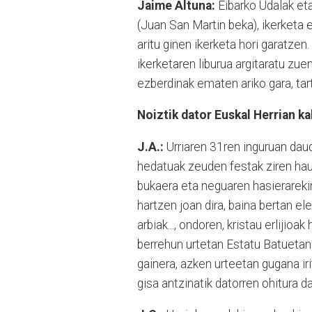
Jaime Altuna:
Eibarko Udalak eta
(Juan San Martin beka), ikerketa 
aritu ginen ikerketa hori garatzen
ikerketaren liburua argitaratu zuen
ezberdinak ematen ariko gara, tar
Noiztik dator Euskal Herrian ka
J.A.:
Urriaren 31ren inguruan dau
hedatuak zeuden festak ziren haue
bukaera eta neguaren hasierarekin
hartzen joan dira, baina bertan el
arbiak..., ondoren, kristau erliji
berrehun urtetan Estatu Batuetan
gainera, azken urteetan gugana iri
gisa antzinatik datorren ohitura d