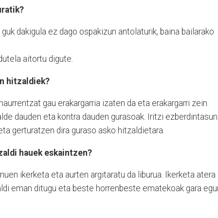
ratik?
guk dakigula ez dago ospakizun antolaturik, baina bailarako
utela aitortu digute.
n hitzaldiek?
aurrentzat gau erakargarria izaten da eta erakargarri zein
lde dauden eta kontra dauden gurasoak. Iritzi ezberdintasu
eta gerturatzen dira guraso asko hitzaldietara.
zaldi hauek eskaintzen?
en ikerketa eta aurten argitaratu da liburua. Ikerketa atera
tzaldi eman ditugu eta beste horrenbeste ematekoak gara egu