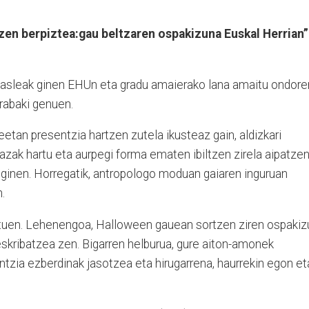
azen berpiztea:gau beltzaren ospakizuna Euskal Herrian”
 ikasleak ginen EHUn eta gradu amaierako lana amaitu ondore
rabaki genuen.
eetan presentzia hartzen zutela ikusteaz gain, aldizkari
zak hartu eta aurpegi forma ematen ibiltzen zirela aipatze
si ginen. Horregatik, antropologo moduan gaiaren inguruan
.
enituen. Lehenengoa, Halloween gauean sortzen ziren ospakiz
eskribatzea zen. Bigarren helburua, gure aiton-amonek
ntzia ezberdinak jasotzea eta hirugarrena, haurrekin egon et