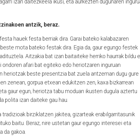
agarri izan daitezkeela ikusi, eta aurkezten dugunaren ingur
zinakoen antzik, beraz.
 festa hauek festa berriak dira. Garai bateko kalabazaren
beste mota bateko festak dira. Egia da, gaur egungo festek
dituztela. Aitzakia bat izan baitaiteke herriko haurrak bildu 
ili ondoren afari bat egiteko edo heriotzaren inguruan
 heriotzak beste presentzia bat zuela antzeman dugu gure
tzen zenean, gorpua etxean edukitzen zen, kaxa bizkarrean
, eta gaur egun, heriotza tabu moduan ikusten dugula aztertu
a polita izan daiteke gau hau.
a tradizioak birziklatzen jakitea, gizarteak erabilgarritasunik
tuko baitu. Beraz, nire ustetan gaur egungo interesei eta
a da gakoa.