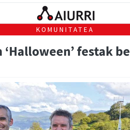
KOMUNITATEA
n ‘Halloween’ festak be