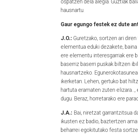
ospatzen dela alegia. Guztiak bali
hausnartu.
Gaur egungo festek ez dute ant
J.O.:
Guretzako, sortzen ari diren
elementua eduki dezakete, baina 
ere elementu interesgarriak ere ba
baserriz baserri puskak biltzen ib
hausnartzeko. Egunerokotasunean
ikerketan. Lehen, gertuko bat hil
hartuta eramaten zuten elizara...
dugu. Beraz, horretarako ere parad
J.A.:
Bai, niretzat garrantzitsua d
ikusten ez badio, baztertzen amai
beharrei egokitutako festa sortze