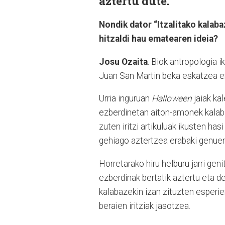
aztertu dute.
Nondik dator “Itzalitako kalab
hitzaldi hau ematearen ideia?
Josu Ozaita
: Biok antropologia
Juan San Martin beka eskatzea e
Urria inguruan
Halloween
jaiak kal
ezberdinetan aiton-amonek kalaba
zuten iritzi artikuluak ikusten ha
gehiago aztertzea erabaki genuen
Horretarako hiru helburu jarri g
ezberdinak bertatik aztertu eta d
kalabazekin izan zituzten esperie
beraien iritziak jasotzea.