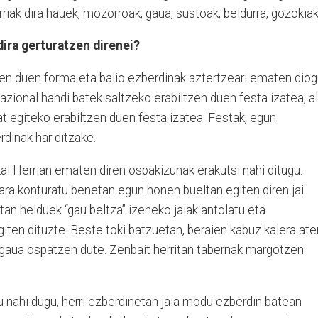
riak dira hauek, mozorroak, gaua, sustoak, beldurra, gozokiak.
dira gerturatzen direnei?
zen duen forma eta balio ezberdinak aztertzeari ematen dio
nazional handi batek saltzeko erabiltzen duen festa izatea, a
at egiteko erabiltzen duen festa izatea. Festak, egun
rdinak har ditzake.
kal Herrian ematen diren ospakizunak erakutsi nahi ditugu.
kara konturatu benetan egun honen bueltan egiten diren jai
tan helduek “gau beltza” izeneko jaiak antolatu eta
giten dituzte. Beste toki batzuetan, beraien kabuz kalera ate
gaua ospatzen dute. Zenbait herritan tabernak margotzen
u nahi dugu, herri ezberdinetan jaia modu ezberdin batean