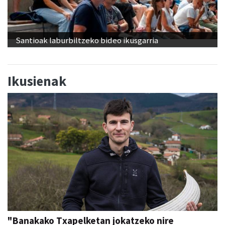
Santioak laburbiltzeko bideo ikusgarria
Ikusienak
"Banakako Txapelketan jokatzeko nire