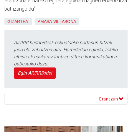
erantzuna emateko egoera egokian dagoen etxebizitza
bat izango du”.
GIZARTEA
AMASA-VILLABONA
AIURRI hedabideak eskualdeko nortasun hitzak
jaso eta zabaltzen ditu. Harpidedun eginda, tokiko
albisteak euskaraz lantzen dituen komunikabidea
babestuko duzu.
Egin AIURRIkide!
Erantzun