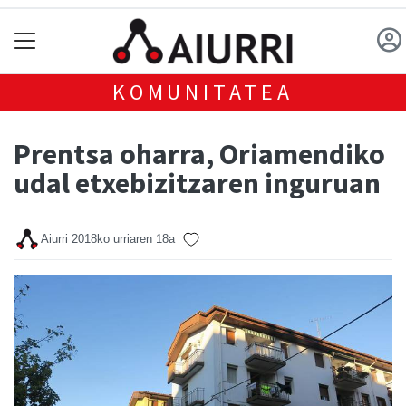
KOMUNITATEA
Prentsa oharra, Oriamendiko
udal etxebizitzaren inguruan
Aiurri
2018ko urriaren 18a