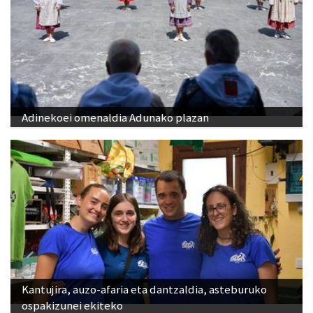
Adinekoei omenaldia Adunako plazan
Kantujira, auzo-afaria eta dantzaldia, asteburuko
ospakizunei ekiteko