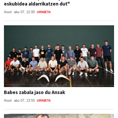
eskubidea aldarrikatzen dut"
Aiurri
abu 07, 12:00
URNIETA
Babes zabala jaso du Ansak
Aiurri
abu 07, 13:55
URNIETA