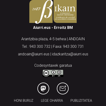
Aiurri.eus - Erroitz BM
Arantzibia plaza, 4-5 behea | ANDOAIN
Tel.: 943 300 732 | Faxa: 943 300 731
andoain@aiurri.eus | idazkaritza@aiurri.eus
Codesyntaxek garatua
HONI BURUZ
LEGE OHARRA
PUBLIZITATEA