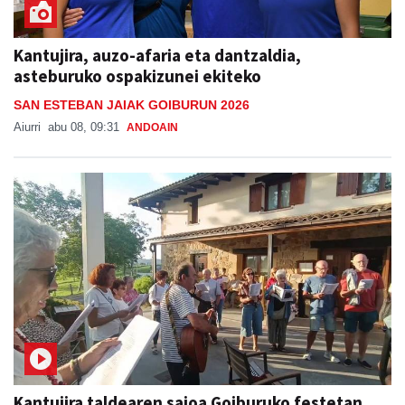
Kantujira, auzo-afaria eta dantzaldia,
asteburuko ospakizunei ekiteko
SAN ESTEBAN JAIAK GOIBURUN 2026
Aiurri
abu 08, 09:31
ANDOAIN
Kantujira taldearen saioa Goiburuko festetan