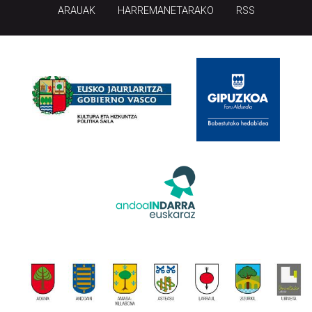
ARAUAK
HARREMANETARAKO
RSS