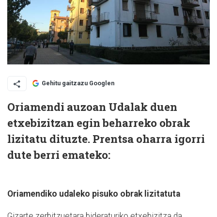
Gehitu gaitzazu Googlen
Oriamendi auzoan Udalak duen
etxebizitzan egin beharreko obrak
lizitatu dituzte. Prentsa oharra igorri
dute berri emateko:
Oriamendiko udaleko pisuko obrak lizitatuta
Gizarte zerbitzuetara bideraturiko etxebizitza da