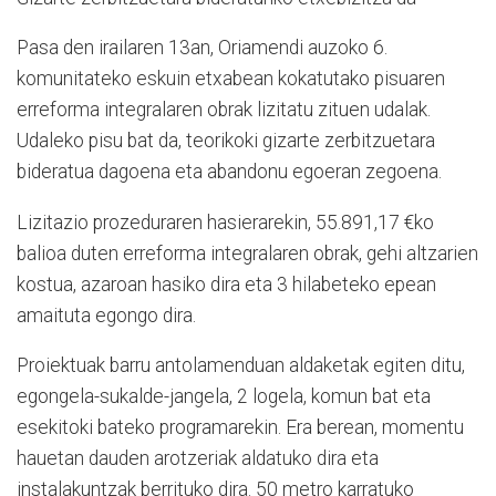
Pasa den irailaren 13an, Oriamendi auzoko 6.
komunitateko eskuin etxabean kokatutako pisuaren
erreforma integralaren obrak lizitatu zituen udalak.
Udaleko pisu bat da, teorikoki gizarte zerbitzuetara
bideratua dagoena eta abandonu egoeran zegoena.
Lizitazio prozeduraren hasierarekin, 55.891,17 €ko
balioa duten erreforma integralaren obrak, gehi altzarien
kostua, azaroan hasiko dira eta 3 hilabeteko epean
amaituta egongo dira.
Proiektuak barru antolamenduan aldaketak egiten ditu,
egongela-sukalde-jangela, 2 logela, komun bat eta
esekitoki bateko programarekin. Era berean, momentu
hauetan dauden arotzeriak aldatuko dira eta
instalakuntzak berrituko dira. 50 metro karratuko