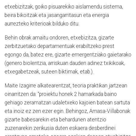
etxebizitzak, goiko pisuarekiko aislamendu sistema,
beira bikoitzak eta jasangarritasun eta energia
aurrezteko kriterioak bilduko ditu.
Behin obrak amaitu ondoren, etxebizitza, gizarte
zerbitzuetako departamentuak erabiltzeko prest
egongo da, batez ere, gizarte emergentziako gaietarako
(genero biolentzia, arriskuan dauden adinez txikikoak,
etxegabetzeak, suteen biktimak, etab.).
Maite Izagirre alkatearentzat, teoria praktikan jartzean
oinarritzen da: “proiektu honek 2 hamarkada baino
gehiago zeramatzan udaletxeko kajoien batean sartuta
eta inoiz ez zen ezer egin. Behingoz, Amasa-Villabonak
gizarte babesarekin eta behardunen atentzio
zuzenarekin zerikusia duten eskaera desberdinei