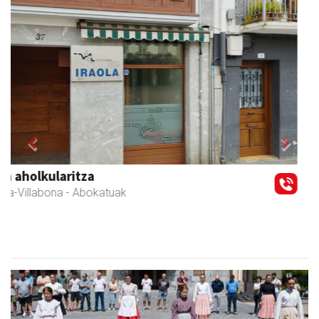
Previous
Next
Akam espazioa
Amasa-Villabona
- Arropa-dendak