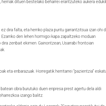
, herriak dituen bestelako beharrei erantzuteko aukera eduki
ez dira falta, eta herriko plaza puntu garrantzitsua izan ohi 
. Ezarriko den lehen hormigoi kapa zapaltzeko moduan
 dira zenbait ekimen. Gainontzean, Usarrabi frontoian
ak.
oak eta enbarazuak. Horregatik herritarrei “pazientzia” eskat
atean obra burutuko duen enpresa prest agertu dela aldi
eharrezkoa izango balitz.