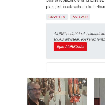
Bestetik, plazako eremu itxira ez 
plaza, istripuak saihesteko helburu
GIZARTEA
ASTEASU
AIURRI hedabideak eskualdeko n
tokiko albisteak euskaraz lan
Egin AIURRIkide!