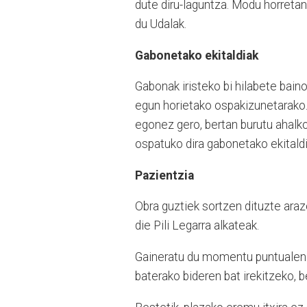
dute diru-laguntza. Modu horretan
du Udalak.
Gabonetako ekitaldiak
Gabonak iristeko bi hilabete baino 
egun horietako ospakizunetarako
egonez gero, bertan burutu ahalko
ospatuko dira gabonetako ekitaldi
Pazientzia
Obra guztiek sortzen dituzte araz
die Pili Legarra alkateak.
Gaineratu du momentu puntualen b
baterako bideren bat irekitzeko, b