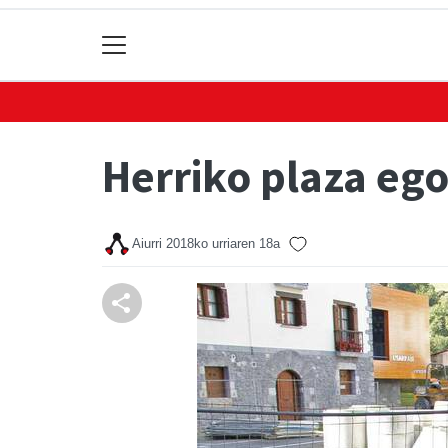
Herriko plaza ego
Aiurri
2018ko urriaren 18a