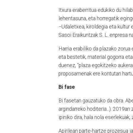
Itxura eraberritua edukiko du hil
lehentasuna, eta horregatik egingo
−Udaletxea, kiroldegia eta kultur
Sasoi Eraikuntzak S. L. enpresa naf
Harria erabiliko da plazako zorua
eta bestetik, material gogorra eta
duenez, “plaza egokitzeko aukerat
proposamenak ere kontutan hartu 
Bi fase
Bi fasetan gauzatuko da obra. Aben
argindarreko hoditeria...). 2019an
ipiniko dira, hala nola eserlekuak, z
Apirilean parte-hartze prozesua ja