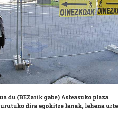
tua du (BEZarik gabe) Asteasuko plaza
 burutuko dira egokitze lanak, lehena urte