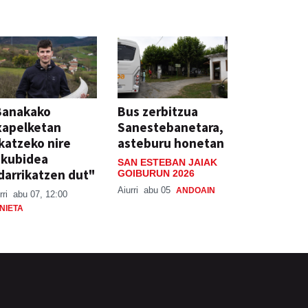
Banakako
Bus zerbitzua
xapelketan
Sanestebanetara,
katzeko nire
asteburu honetan
skubidea
SAN ESTEBAN JAIAK
darrikatzen dut"
GOIBURUN 2026
Aiurri
abu 05
ANDOAIN
rri
abu 07, 12:00
NIETA