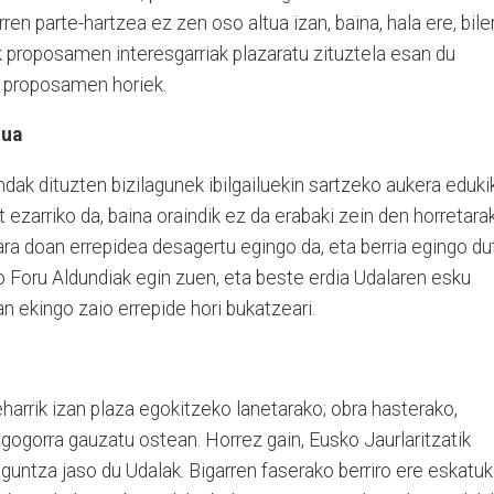
en parte-hartzea ez zen oso altua izan, baina, hala ere, bile
rek proposamen interesgarriak plazaratu zituztela esan du
e proposamen horiek.
tua
ak dituzten bizilagunek ibilgailuekin sartzeko aukera eduki
 ezarriko da, baina oraindik ez da erabaki zein den horretara
ara doan errepidea desagertu egingo da, eta berria egingo du
o Foru Aldundiak egin zuen, eta beste erdia Udalaren esku
an ekingo zaio errepide hori bukatzeari.
harrik izan plaza egokitzeko lanetarako; obra hasterako,
 gogorra gauzatu ostean. Horrez gain, Eusko Jaurlaritzatik
guntza jaso du Udalak. Bigarren faserako berriro ere eskatu