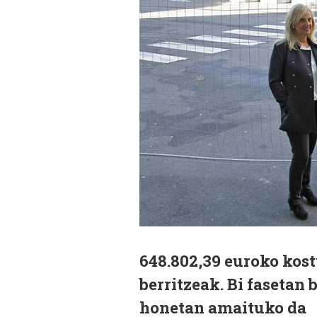
648.802,39 euroko kos
berritzeak. Bi fasetan
honetan amaituko da