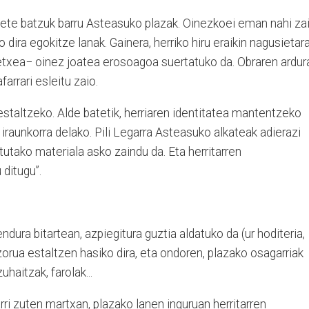
abete batzuk barru Asteasuko plazak. Oinezkoei eman nahi za
 dira egokitze lanak. Gainera, herriko hiru eraikin nagusietar
 etxea− oinez joatea erosoagoa suertatuko da. Obraren ardur
arrari esleitu zaio.
 estaltzeko. Alde batetik, herriaren identitatea mantentzeko
 iraunkorra delako. Pili Legarra Asteasuko alkateak adierazi
utako materiala asko zaindu da. Eta herritarren
ditugu”.
dura bitartean, azpiegitura guztia aldatuko da (ur hoditeria,
 zorua estaltzen hasiko dira, eta ondoren, plazako osagarriak
uhaitzak, farolak...
rri zuten martxan, plazako lanen inguruan herritarren