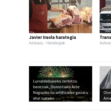
Javier Iraola harategia
Tran
Asteasu
- Harategiak
Astea
Lurraldebuseko zerbitzu
bereziak, Donostiako Aste
Nagusiko su-artifizialez gozatu
Otoi
ahal izateko
Ama