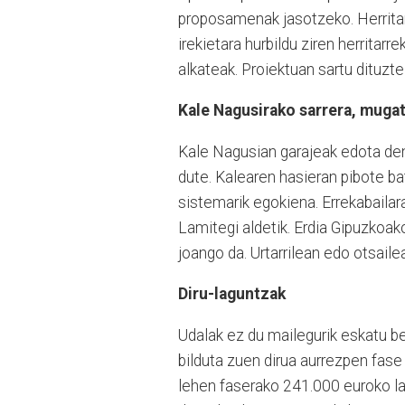
proposamenak jasotzeko. Herritarr
irekietara hurbildu ziren herritar
alkateak. Proiektuan sartu dituzt
Kale Nagusirako sarrera, muga
Kale Nagusian garajeak edota dend
dute. Kalearen hasieran pibote bat
sistemarik egokiena. Errekabailar
Lamitegi aldetik. Erdia Gipuzkoak
joango da. Urtarrilean edo otsaile
Diru-laguntzak
Udalak ez du mailegurik eskatu be
bilduta zuen dirua aurrezpen fase
lehen faserako 241.000 euroko la