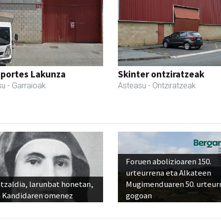
sportes Lakunza
Skinter ontziratzeak
su
- Garraioak
Asteasu
- Ontziratzeak
Foruen abolizioaren 150.
urteurrena eta Alkateen
tzaldia, larunbat honetan,
Mugimenduaren 50. urteur
 Kandidaren omenez
gogoan