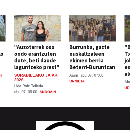
"Auzotarrek oso
Burrunba, gazte
"
ko
ondo erantzuten
euskaltzaleen
T
dute, beti daude
ekimen berria
jo
laguntzeko prest"
Beterri-Buruntzan
e
al
K
SORABILLAKO JAIAK
Aiurri
abu 07, 07:00
2026
URNIETA
Aiu
Lide Ruiz Telleria
UR
abu 07, 08:00
ANDOAIN