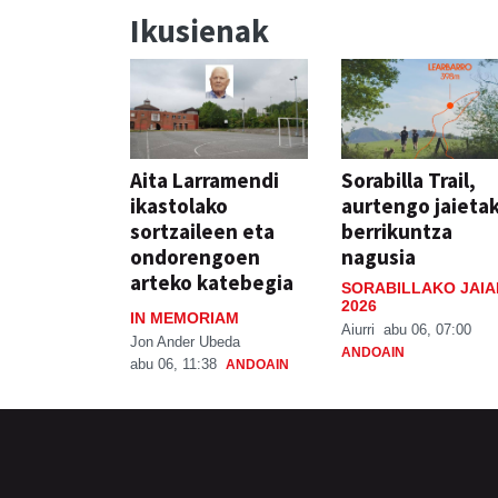
Ikusienak
Aita Larramendi
Sorabilla Trail,
ikastolako
aurtengo jaieta
sortzaileen eta
berrikuntza
ondorengoen
nagusia
arteko katebegia
SORABILLAKO JAIA
2026
IN MEMORIAM
Aiurri
abu 06, 07:00
Jon Ander Ubeda
ANDOAIN
abu 06, 11:38
ANDOAIN