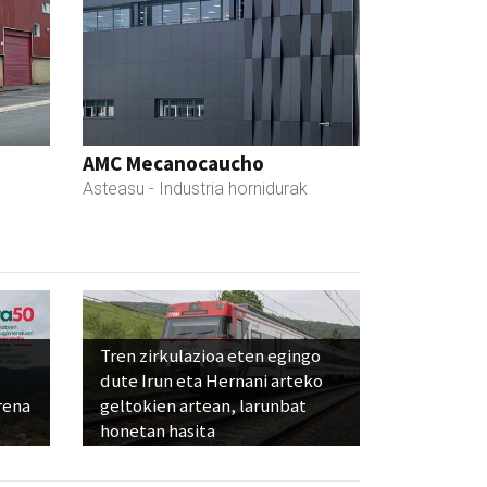
AMC Mecanocaucho
Asteasu
- Industria hornidurak
Tren zirkulazioa eten egingo
dute Irun eta Hernani arteko
rena
geltokien artean, larunbat
honetan hasita