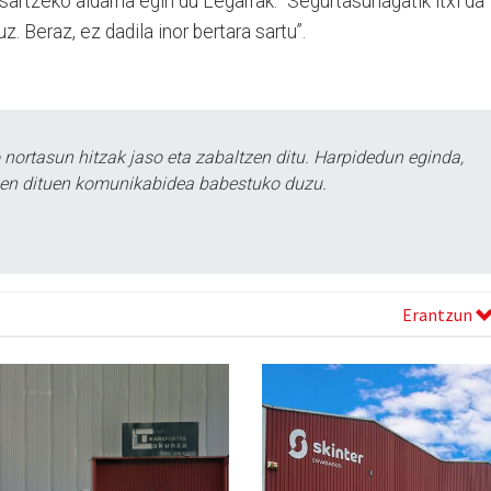
sartzeko aldarria egin du Legarrak: “Segurtasunagatik itxi da
z. Beraz, ez dadila inor bertara sartu”.
ortasun hitzak jaso eta zabaltzen ditu. Harpidedun eginda,
tzen dituen komunikabidea babestuko duzu.
Erantzun