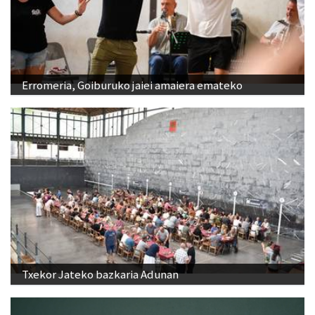
Erromeria, Goiburuko jaiei amaiera emateko
Txekor Jateko bazkaria Adunan