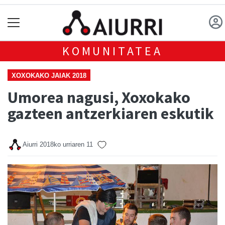
KOMUNITATEA
XOXOKAKO JAIAK 2018
Umorea nagusi, Xoxokako
gazteen antzerkiaren eskutik
Aiurri
2018ko urriaren 11