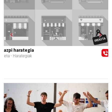
Previous
Next
Magale Ikastetxea
Urnieta
- Hezkuntza