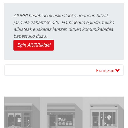
AIURRI hedabideak eskualdeko nortasun hitzak
jaso eta zabaltzen ditu. Harpidedun eginda, tokiko
albisteak euskaraz lantzen dituen komunikabidea
babestuko duzu.
Egin AIURRIkide!
Erantzun