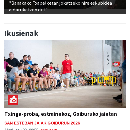
Ikusienak
Txinga-proba, estrainekoz, Goiburuko jaietan
SAN ESTEBAN JAIAK GOIBURUN 2026
Aiurri
abu 09, 09:55
ANDOAIN