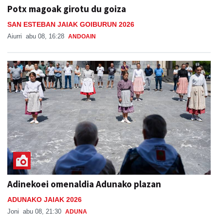
SAN ESTEBAN JAIAK GOIBURUN 2026
Aiurri
abu 08, 16:28
ANDOAIN
Adinekoei omenaldia Adunako plazan
ADUNAKO JAIAK 2026
Joni
abu 08, 21:30
ADUNA