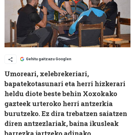
Gehitu gaitzazu Googlen
Umoreari, xelebrekeriari,
bapatekotasunari eta herri hizkerari
heldu diote beste behin Xoxokako
gazteek urteroko herri antzerkia
burutzeko. Ez dira trebatzen saiatzen
diren antzezlariak, baina ikusleak
barrezka jartzeko adinako