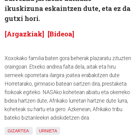
ikuskizuna eskaintzen dute, eta ez da
gutxi hori.
[Argazkiak]
[Bideoa]
Xoxokako familia baten gora beherak plazaratu zituzten
oraingoan. Etxeko andrea falta dela, aitak eta hiru
semeek oporretara ilargira joatea erabakitzen dute.
Horretarako, gimnasio batean sartzen dira, prestaketa
fisikoak egiteko. NASAko kohetean abiatu eta okerreko
bidea hartzen dute; Afrikako lurretan hartzne dute lurra,
koheteak su hartu eta gero. Azkenean, Afrikako tribu
bateko biztanleekin adiskidetzen dira.
GIZARTEA
URNIETA