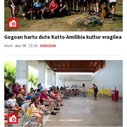
Gogoan hartu dute Katto Amilibia kultur eragilea
Aiurri
abu 08, 13:24
ANDOAIN
Potx magoak girotu du goiza