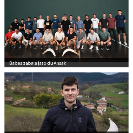
Babes zabala jaso du Ansak
"Banakako Txapelketan jokatzeko nire eskubidea
aldarrikatzen dut"