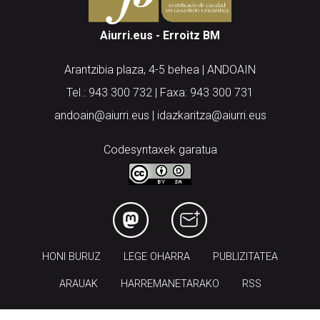
Aiurri.eus - Erroitz BM
Arantzibia plaza, 4-5 behea | ANDOAIN
Tel.: 943 300 732 | Faxa: 943 300 731
andoain@aiurri.eus | idazkaritza@aiurri.eus
Codesyntaxek garatua
HONI BURUZ
LEGE OHARRA
PUBLIZITATEA
ARAUAK
HARREMANETARAKO
RSS