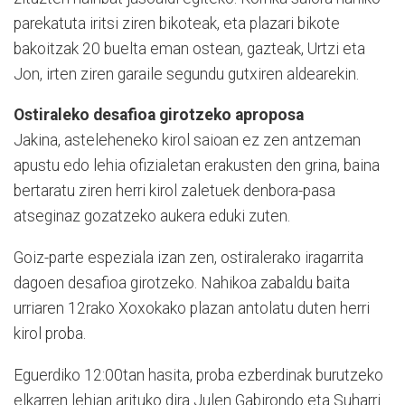
parekatuta iritsi ziren bikoteak, eta plazari bikote
bakoitzak 20 buelta eman ostean, gazteak, Urtzi eta
Jon, irten ziren garaile segundu gutxiren aldearekin.
Ostiraleko desafioa girotzeko aproposa
Jakina, asteleheneko kirol saioan ez zen antzeman
apustu edo lehia ofizialetan erakusten den grina, baina
bertaratu ziren herri kirol zaletuek denbora-pasa
atseginaz gozatzeko aukera eduki zuten.
Goiz-parte espeziala izan zen, ostiralerako iragarrita
dagoen desafioa girotzeko. Nahikoa zabaldu baita
urriaren 12rako Xoxokako plazan antolatu duten herri
kirol proba.
Eguerdiko 12:00tan hasita, proba ezberdinak burutzeko
elkarren lehian arituko dira Julen Gabirondo eta Suharri