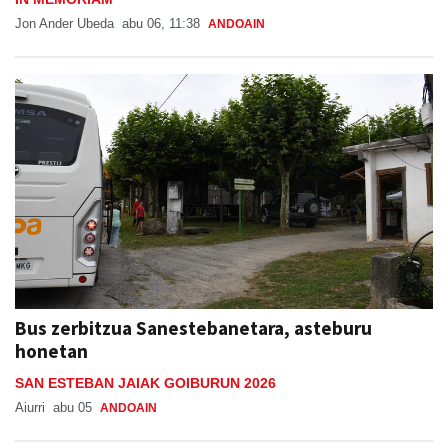
Jon Ander Ubeda
abu 06, 11:38
ANDOAIN
Bus zerbitzua Sanestebanetara, asteburu
honetan
SAN ESTEBAN JAIAK GOIBURUN 2026
Aiurri
abu 05
ANDOAIN