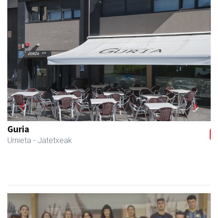
Previous
Next
Guria
Urnieta
- Jatetxeak