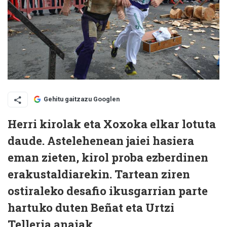
Gehitu gaitzazu Googlen
Herri kirolak eta Xoxoka elkar lotuta
daude. Astelehenean jaiei hasiera
eman zieten, kirol proba ezberdinen
erakustaldiarekin. Tartean ziren
ostiraleko desafio ikusgarrian parte
hartuko duten Beñat eta Urtzi
Telleria anaiak.