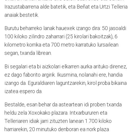
Irazustabarrena alde batetik, eta Beñat eta Urtzi Telleria
anaiak bestetik.
Burutu beharreko lanak hauexek izango dira: 50 jasoaldi
100 kiloko zilindro zaharrari (25 kirolari bakoitzak), 6
kilometro korrika eta 700 metro karratuko lursailean
segan, txanda librean.
Bi segalari eta bi aizkolari elkarren aurka arituko direnez,
ez dago faborito argirik. Ikusmina, nolanahi ere, handia
izango da. Eguraldiaren laguntzarekin, kirol proba bikaina
izatea espero da.
Bestalde, esan behar da asteartean idi proben txanda
heldu zela Xoxokako plazara. Intxarbururen eta
Telleriaren idiak jarri zituzten lanean 1.700 kiloko
harriarekin, 20 minutuko denboran ea nork plaza