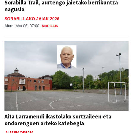
Sorabilla Trail, aurtengo jaietako berrikuntza
nagusia
SORABILLAKO JAIAK 2026
Aiurri
abu 06, 07:00
ANDOAIN
Aita Larramendi ikastolako sortzaileen eta
ondorengoen arteko katebegia
IN MEMORIAM