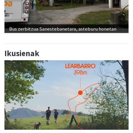
Bus zerbitzua Sanestebanetara, asteburu honetan
Ikusienak