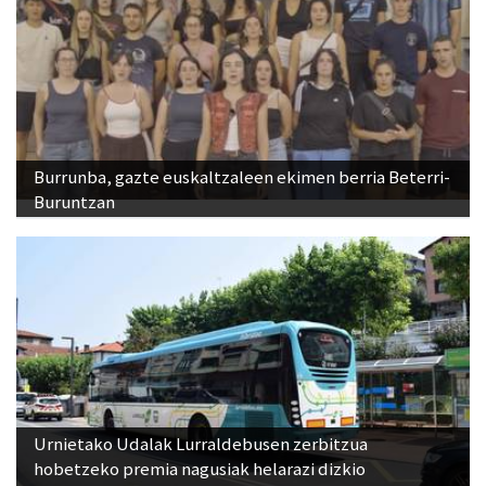
Burrunba, gazte euskaltzaleen ekimen berria Beterri-
Buruntzan
Urnietako Udalak Lurraldebusen zerbitzua
hobetzeko premia nagusiak helarazi dizkio