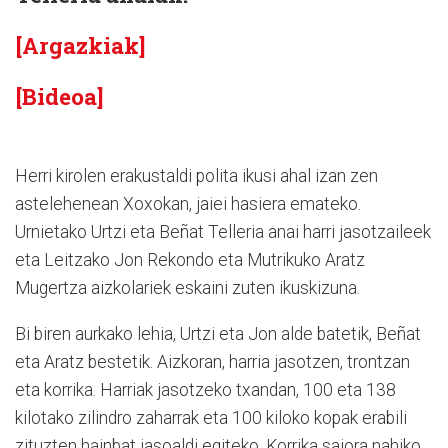
[Argazkiak]
[Bideoa]
Herri kirolen erakustaldi polita ikusi ahal izan zen
astelehenean Xoxokan, jaiei hasiera emateko.
Urnietako Urtzi eta Beñat Telleria anai harri jasotzaileek
eta Leitzako Jon Rekondo eta Mutrikuko Aratz
Mugertza aizkolariek eskaini zuten ikuskizuna.
Bi biren aurkako lehia, Urtzi eta Jon alde batetik, Beñat
eta Aratz bestetik. Aizkoran, harria jasotzen, trontzan
eta korrika. Harriak jasotzeko txandan, 100 eta 138
kilotako zilindro zaharrak eta 100 kiloko kopak erabili
zituzten hainbat jasoaldi egiteko. Korrika saiora nahiko