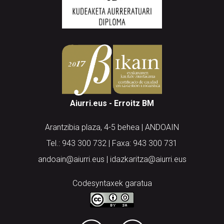
Aiurri.eus - Erroitz BM
Arantzibia plaza, 4-5 behea | ANDOAIN
Tel.: 943 300 732 | Faxa: 943 300 731
andoain@aiurri.eus | idazkaritza@aiurri.eus
Codesyntaxek garatua