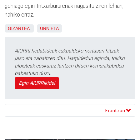
gehiago egin. Intxarbururenak nagusitu ziren lehian,
nahiko erraz.
GIZARTEA
URNIETA
AIURRI hedabideak eskualdeko nortasun hitzak
jaso eta zabaltzen ditu. Harpidedun eginda, tokiko
albisteak euskaraz lantzen dituen komunikabidea
babestuko duzu.
Egin AIURRIkide!
Erantzun