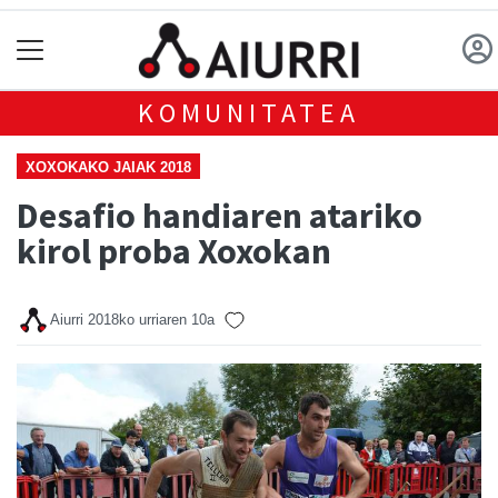
KOMUNITATEA
XOXOKAKO JAIAK 2018
Desafio handiaren atariko
kirol proba Xoxokan
Aiurri
2018ko urriaren 10a