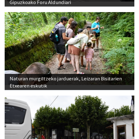
Gipuzkoako Foru Aldundiari
Naturan murgiltzeko jarduerak, Leizaran Bisitarien
Etxearen eskutik