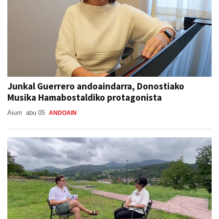
Junkal Guerrero andoaindarra, Donostiako
Musika Hamabostaldiko protagonista
Aiurri
abu 05
ANDOAIN