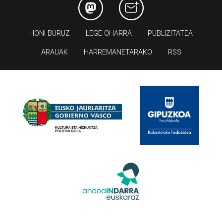
HONI BURUZ
LEGE OHARRA
PUBLIZITATEA
ARAUAK
HARREMANETARAKO
RSS