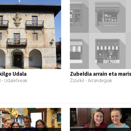
kilgo Udala
Zubeldia arrain eta mari
l
- Udaletxeak
Zizurkil
- Arrandegiak