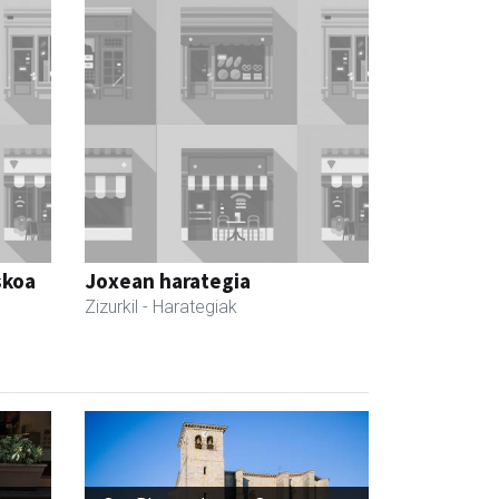
skoa
Joxean harategia
Zizurkil
- Harategiak