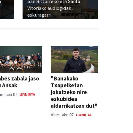
a
San Bittorreko eta Santa
Vitoriako audiogidak,
eskuragarri
bes zabala jaso
"Banakako
u Ansak
Txapelketan
jokatzeko nire
rri
abu 07
URNIETA
eskubidea
aldarrikatzen dut"
Aiurri
abu 07
URNIETA