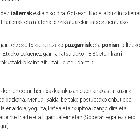
aldez
tailerrak
eskainiko dira. Goizean, liho eta buztin tailerra
t-tailerrak eta material birziklatuarekin intsektuentzako
z gain, etxeko txikienentzako
puzgarriak
eta
ponian
ibiltzek
. Etxeko txikienez gain, arratsaldeko 18:30etan
harri
akustaldi bikaina zihurtatu dute udaletik.
azken urteetan herri bazkariak izan duen arrakasta ikusirik
da bazkaria. Menua: Salda, bertako postuetako enbutidoa,
a erraldoia, yogurta, kafea eta txupitoa izango dira eta
daitezke Iriarte eta Egarri tabernetan (Soberan egonez gero
gai).