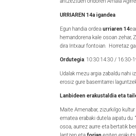
antzeztuen ondoren Amaia Agirre 
URRIAREN 14a igandea
Egun handia ordea
urriaren 14
ea
hernandorena kale osoan zehar, Zi
dira Intxaur fontoian. Horretaz g
Ordutegia
: 10:30:14:30 / 16:30-1
Udalak mezu argia zabaldu nahi iz
erosiz gure baserritarrei laguntz
Lanbideen erakustaldia eta tail
Maite Amenabar, zizurkilgo kultu
ematea erabaki dutela aipatu du. 
osoa, aurrez aurre eta bertatik be
lantzen eta
forjan
egiten erakutsi