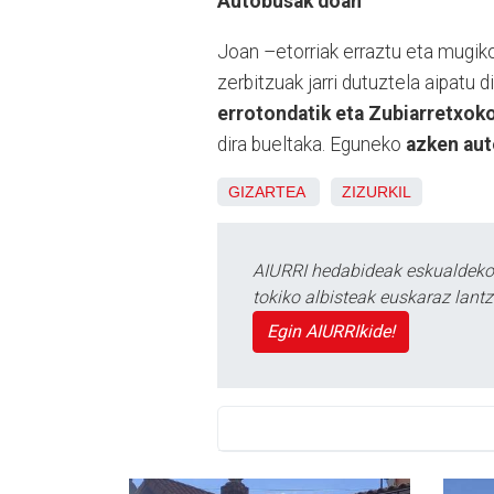
Autobusak doan
Joan –etorriak erraztu eta mugik
zerbitzuak jarri dutuztela aipatu 
errotondatik eta Zubiarretxok
dira bueltaka. Eguneko
azken aut
GIZARTEA
ZIZURKIL
AIURRI hedabideak eskualdeko n
tokiko albisteak euskaraz lan
Egin AIURRIkide!