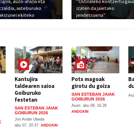
ujira, auzo-afaria eta
"Ostiraleko kontzertu gau
tzaldia, asteburuko
izaten da jaietako
akizunei ekiteko
jendetsuena"
Kantujira
Potx magoak
Ba
taldearen saioa
girotu du goiza
d
Goiburuko
SAN ESTEBAN JAIAK
Aiu
festetan
GOIBURUN 2026
Aiurri
abu 08, 16:28
SAN ESTEBAN JAIAK
ANDOAIN
GOIBURUN 2026
Jon Ander Ubeda
K
abu 07, 20:37
ANDOAIN