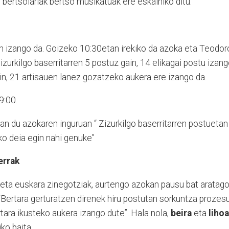
bertsolariak bertso musikatuak ere eskainiko ditu.
n izango da. Goizeko 10:30etan irekiko da azoka eta Teodor
zurkilgo baserritarren 5 postuz gain, 14 elikagai postu izan
ain, 21 artisauen lanez gozatzeko aukera ere izango da.
9:00.
an du azokaren inguruan “ Zizurkilgo baserritarren postuetan
eko deia egin nahi genuke”
errak
r eta euskara zinegotziak, aurtengo azokan pausu bat aratag
“Bertara gerturatzen direnek hiru postutan sorkuntza prozes
rtara ikusteko aukera izango dute”. Hala nola,
beira
eta
lihoa
ko baita.