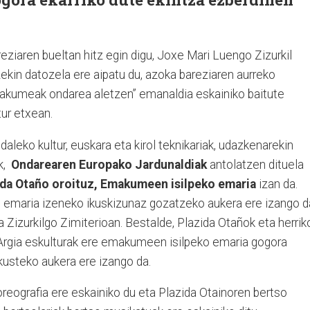
ziaren bueltan hitz egin digu, Joxe Mari Luengo Zizurkil
zekin datozela ere aipatu du, azoka bareziaren aurreko
akumeak ondarea aletzen” emanaldia eskainiko baitute
tur etxean.
daleko kultur, euskara eta kirol teknikariak, udazkenarekin
ak,
Ondarearen Europako Jardunaldiak
antolatzen dituela
ida Otaño oroituz, Emakumeen isilpeko emaria
izan da.
o emaria izeneko ikuskizunaz gozatzeko aukera ere izango d
ra Zizurkilgo Zimiterioan. Bestalde, Plazida Otañok eta herrik
 Argia eskulturak ere emakumeen isilpeko emaria gogora
kusteko aukera ere izango da.
oreografia ere eskainiko du eta Plazida Otainoren bertso