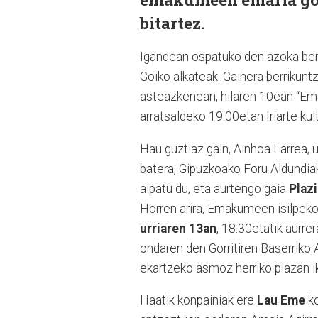
bitartez.
Igandean ospatuko den azoka bere
Goiko alkateak. Gainera berrikunt
asteazkenean, hilaren 10ean “Em
arratsaldeko 19:00etan Iriarte kul
Hau guztiaz gain, Ainhoa Larrea, u
batera, Gipuzkoako Foru Aldundi
aipatu du, eta aurtengo gaia
Plaz
Horren arira, Emakumeen isilpek
urriaren 13an
, 18:30etatik aurre
ondaren den Gorritiren Baserriko
ekartzeko asmoz herriko plazan i
Haatik konpainiak ere
Lau Eme
k