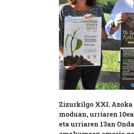
Zizurkilgo XXI. Azoka 
moduan, urriaren 10e
eta urriaren 13an Ond
emakumeen emaria gog