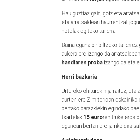
Hau guztiaz gain, goiz eta arrats
eta arratsaldean haurrentzat jogur
hotelak egiteko tailerra.
Baina eguna biribiltzeko tailerre
aukera ere izango da arratsaldean
handiaren proba
izango da eta er
Herri bazkaria
Urteroko ohiturekin jarraituz, eta 
aurten ere Zimiterioan eskainiko 
bertako barazkiekin egindako paell
txartelak
15 euro
ren truke eros 
egunean bertan ere jarriko dira sal