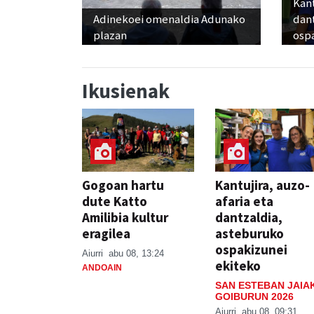
Kant
Adinekoei omenaldia Adunako
dan
plazan
osp
Ikusienak
Gogoan hartu
Kantujira, auzo-
dute Katto
afaria eta
Amilibia kultur
dantzaldia,
eragilea
asteburuko
ospakizunei
Aiurri
abu 08, 13:24
ekiteko
ANDOAIN
SAN ESTEBAN JAIA
GOIBURUN 2026
Aiurri
abu 08, 09:31