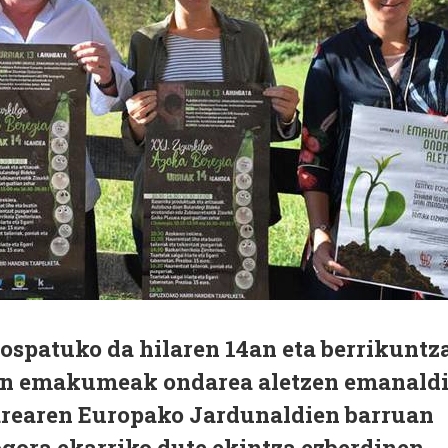
ospatuko da hilaren 14an eta berrikuntz
an emakumeak ondarea aletzen emanald
arearen Europako Jardunaldien barruan
ora ekarriko dute ekintza ezberdinen