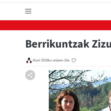
Berrikuntzak Zizu
Aiurri
2018ko urriaren 10a