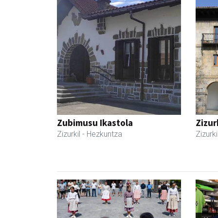
Zubimusu Ikastola
Zizur
Zizurkil
- Hezkuntza
Zizurki