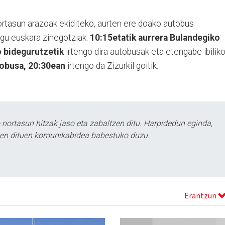
ortasun arazoak ekiditeko, aurten ere doako autobus
digu euskara zinegotziak.
10:15etatik aurrera Bulandegiko
o bidegurutzetik
irtengo dira autobusak eta etengabe ibilik
obusa, 20:30ean
irtengo da Zizurkil goitik.
ortasun hitzak jaso eta zabaltzen ditu. Harpidedun eginda,
tzen dituen komunikabidea babestuko duzu.
Erantzun