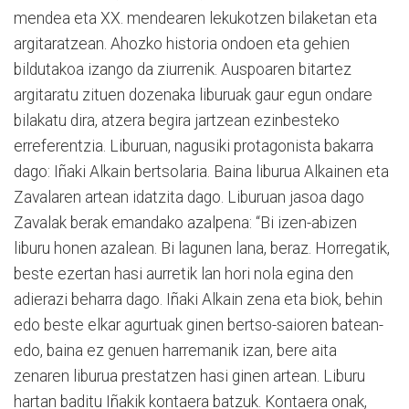
mendea eta XX. mendearen lekukotzen bilaketan eta
argitaratzean. Ahozko historia ondoen eta gehien
bildutakoa izango da ziurrenik. Auspoaren bitartez
argitaratu zituen dozenaka liburuak gaur egun ondare
bilakatu dira, atzera begira jartzean ezinbesteko
erreferentzia. Liburuan, nagusiki protagonista bakarra
dago: Iñaki Alkain bertsolaria. Baina liburua Alkainen eta
Zavalaren artean idatzita dago. Liburuan jasoa dago
Zavalak berak emandako azalpena: “Bi izen-abizen
liburu honen azalean. Bi lagunen lana, beraz. Horregatik,
beste ezertan hasi aurretik lan hori nola egina den
adierazi beharra dago. Iñaki Alkain zena eta biok, behin
edo beste elkar agurtuak ginen bertso-saioren batean-
edo, baina ez genuen harremanik izan, bere aita
zenaren liburua prestatzen hasi ginen artean. Liburu
hartan baditu Iñakik kontaera batzuk. Kontaera onak,