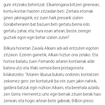
gure iritzirako behintzat. Elkarrengana biltzen ginenean,
kontu-kontari hasten zitzaidan beti. Zertara etorriak
ginen jakinagatik, ez zuen hark presarik izaten.
Gorabeheraren bat bazuen beti gertatu berria edo
gertatu zahar, eta, hura esan artean, beste zeregin
guztiek egon egin behar izaten zuten”.
Bilkura horietan Zavala Alkaini adi-adi entzuten egoten
zitzaion. Ezeren gainetik, Alkain hiztun ona zelako. Eta
hortxe baliatu zuen Fernando aitaren kontaerak alde
batera utzi eta Iñaki semea bera protagonista
bilakatzeko: “Aitaren liburua bukatu ondoren, kontatzen
zekienez gero zer kontaturik ba ote zuen jakin nahirik,
galdera batzuk egin nizkion Alkaini, eta berehala azaldu
zen Gerra. Hemeretzi urte egin berriak zituen berak hasi
zenean, eta hogei artean bete gabeak, Bilbon preso