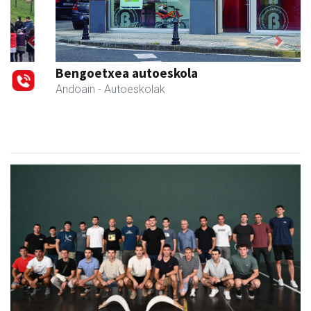
Previous
Next
Bengoetxea autoeskola
Andoain
- Autoeskolak