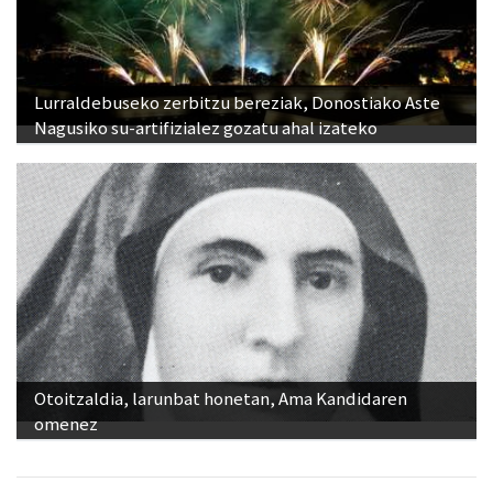
Lurraldebuseko zerbitzu bereziak, Donostiako Aste
Nagusiko su-artifizialez gozatu ahal izateko
Otoitzaldia, larunbat honetan, Ama Kandidaren
omenez