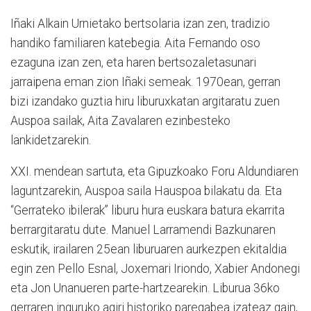
Iñaki Alkain Urnietako bertsolaria izan zen, tradizio
handiko familiaren katebegia. Aita Fernando oso
ezaguna izan zen, eta haren bertsozaletasunari
jarraipena eman zion Iñaki semeak. 1970ean, gerran
bizi izandako guztia hiru liburuxkatan argitaratu zuen
Auspoa sailak, Aita Zavalaren ezinbesteko
lankidetzarekin.
XXI. mendean sartuta, eta Gipuzkoako Foru Aldundiaren
laguntzarekin, Auspoa saila Hauspoa bilakatu da. Eta
“Gerrateko ibilerak” liburu hura euskara batura ekarrita
berrargitaratu dute. Manuel Larramendi Bazkunaren
eskutik, irailaren 25ean liburuaren aurkezpen ekitaldia
egin zen Pello Esnal, Joxemari Iriondo, Xabier Andonegi
eta Jon Unanueren parte-hartzearekin. Liburua 36ko
gerraren inguruko agiri historiko paregabea izateaz gain,