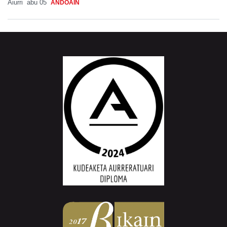
Aiurri
abu 05
ANDOAIN