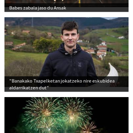
Babes zabala jaso du Ansak
"Banakako Txapelketan jokatzeko nire eskubidea
aldarrikatzen dut"