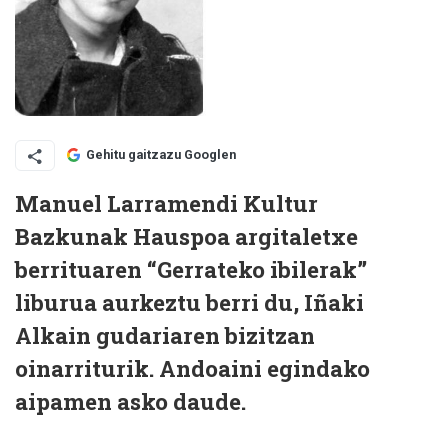
Gehitu gaitzazu Googlen
Manuel Larramendi Kultur
Bazkunak Hauspoa argitaletxe
berrituaren “Gerrateko ibilerak”
liburua aurkeztu berri du, Iñaki
Alkain gudariaren bizitzan
oinarriturik. Andoaini egindako
aipamen asko daude.