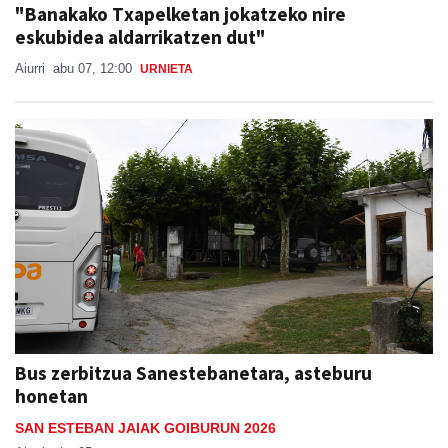
"Banakako Txapelketan jokatzeko nire
eskubidea aldarrikatzen dut"
Aiurri
abu 07, 12:00
URNIETA
Bus zerbitzua Sanestebanetara, asteburu
honetan
SAN ESTEBAN JAIAK GOIBURUN 2026