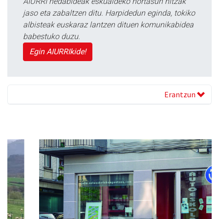
AIURRI hedabideak eskualdeko nortasun hitzak
jaso eta zabaltzen ditu. Harpidedun eginda, tokiko
albisteak euskaraz lantzen dituen komunikabidea
babestuko duzu.
Egin AIURRIkide!
Erantzun