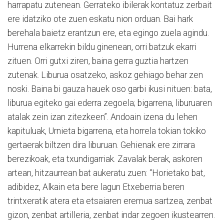
harrapatu zutenean. Gerrateko ibilerak kontatuz zerbait
ere idatziko ote zuen eskatu nion orduan. Bai hark
berehala baietz erantzun ere, eta egingo zuela agindu.
Hurrena elkarrekin bildu ginenean, orri batzuk ekarri
zituen. Orri gutxi ziren, baina gerra guztia hartzen
zutenak. Liburua osatzeko, askoz gehiago behar zen
noski. Baina bi gauza hauek oso garbi ikusi nituen: bata,
liburua egiteko gai ederra zegoela; bigarrena, liburuaren
atalak zein izan zitezkeen”. Andoain izena du lehen
kapituluak, Urnieta bigarrena, eta horrela tokian tokiko
gertaerak biltzen dira liburuan. Gehienak ere zirrara
berezikoak, eta txundigarriak. Zavalak berak, askoren
artean, hitzaurrean bat aukeratu zuen: “Horietako bat,
adibidez, Alkain eta bere lagun Etxeberria beren
trintxeratik atera eta etsaiaren eremua sartzea, zenbat
gizon, zenbat artilleria, zenbat indar zegoen ikustearren.