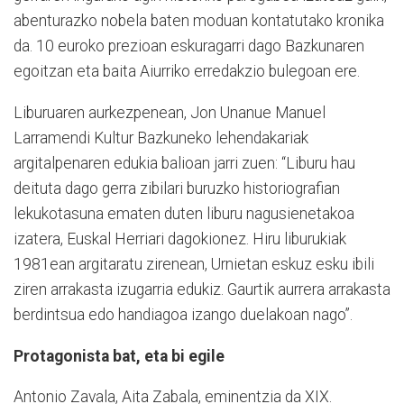
abenturazko nobela baten moduan kontatutako kronika
da. 10 euroko prezioan eskuragarri dago Bazkunaren
egoitzan eta baita Aiurriko erredakzio bulegoan ere.
Liburuaren aurkezpenean, Jon Unanue Manuel
Larramendi Kultur Bazkuneko lehendakariak
argitalpenaren edukia balioan jarri zuen: “Liburu hau
deituta dago gerra zibilari buruzko historiografian
lekukotasuna ematen duten liburu nagusienetakoa
izatera, Euskal Herriari dagokionez. Hiru liburukiak
1981ean argitaratu zirenean, Urnietan eskuz esku ibili
ziren arrakasta izugarria edukiz. Gaurtik aurrera arrakasta
berdintsua edo handiagoa izango duelakoan nago”.
Protagonista bat, eta bi egile
Antonio Zavala, Aita Zabala, eminentzia da XIX.