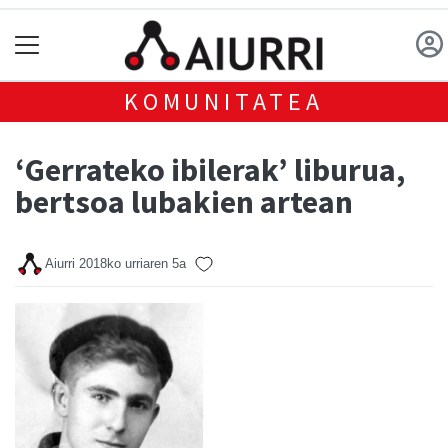
KOMUNITATEA
‘Gerrateko ibilerak’ liburua,
bertsoa lubakien artean
Aiurri
2018ko urriaren 5a