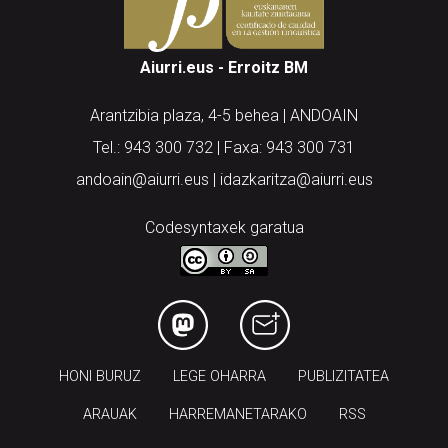
Aiurri.eus - Erroitz BM
Arantzibia plaza, 4-5 behea | ANDOAIN
Tel.: 943 300 732 | Faxa: 943 300 731
andoain@aiurri.eus | idazkaritza@aiurri.eus
Codesyntaxek garatua
HONI BURUZ
LEGE OHARRA
PUBLIZITATEA
ARAUAK
HARREMANETARAKO
RSS