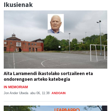
Ikusienak
Aita Larramendi ikastolako sortzaileen eta
ondorengoen arteko katebegia
IN MEMORIAM
Jon Ander Ubeda
abu 06, 11:38
ANDOAIN