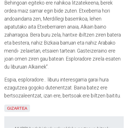
Behingoan egiteko ere nahikoa litzatekeena, berek
ordea maiz samar egin bide zuten. Etxeberria hori
andoaindarra zen, Merdillegi baserrikoa, lehen
aipatutako aita Etxeberriaren anaia, Alkain baino
zaharragoa. Bera buru zela, hantxe ibiltzen ziren batera
eta bestera, nahiz Bizkaia barruan eta nahiz Arabako
mendi- zelaietan, etsaien tartean. Gasteizeraino ere
joan omen ziren gau batean. Esploradore zirela esaten
du liburuan Alkainek”.
Espia, esploradore... liburu interesgarria garai hura
ezagutzea gogoko dutenentzat. Baina batez ere
bertsozaleentzat, izan ere, bertsoak ere biltzen baititu.
GIZARTEA