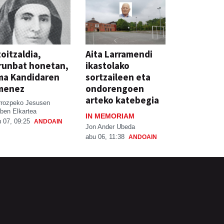
oitzaldia,
Aita Larramendi
runbat honetan,
ikastolako
ma Kandidaren
sortzaileen eta
menez
ondorengoen
arteko katebegia
rrozpeko Jesusen
ben Elkartea
IN MEMORIAM
 07, 09:25
ANDOAIN
Jon Ander Ubeda
abu 06, 11:38
ANDOAIN