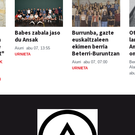
Babes zabala jaso
Burrunba, gazte
Ot
n
du Ansak
euskaltzaleen
la
e
ekimen berria
A
Aiurri
abu 07, 13:55
t"
Beterri-Buruntzan
o
URNIETA
K
Aiurri
abu 07, 07:00
Be
Ala
URNIETA
abu
N