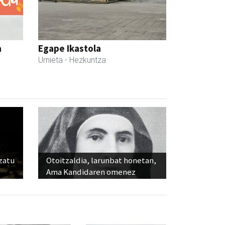
a
Egape Ikastola
Urnieta
- Hezkuntza
ozatu
Otoitzaldia, larunbat honetan,
Ama Kandidaren omenez