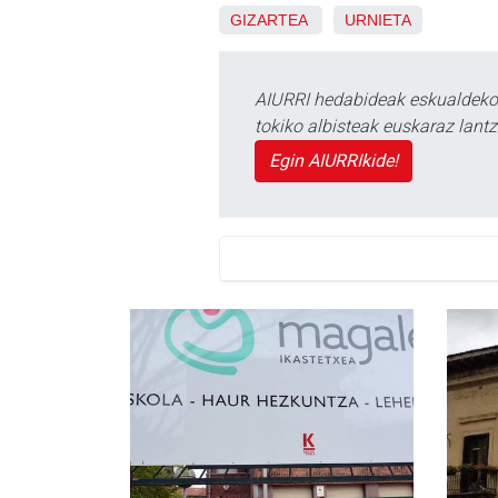
GIZARTEA
URNIETA
AIURRI hedabideak eskualdeko n
tokiko albisteak euskaraz lan
Egin AIURRIkide!