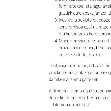
familiartekoei eta lagunarte
guztiak euren esku jartzen di
Indarkeria sexistaren edoz
konpromisoa azpimarratzen 
eta bultzatzeko bere borond
Modu berezian, erasoa gerta
eman nahi dizkiogu, bere jar
edukitzea lortu delako.
Testuinguru honetan, Udalak herri
emakumeena, gutako edonorren jar
daitekeela jabetu gaitezen.
Aldi berean, herritar guztiak gonb
den elkarretaratzera bertaratu da
Udaletxearen aurrean".