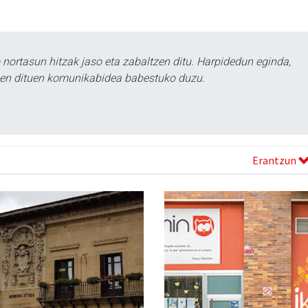
ortasun hitzak jaso eta zabaltzen ditu. Harpidedun eginda,
tzen dituen komunikabidea babestuko duzu.
Erantzun