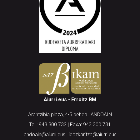
Aiurri.eus - Erroitz BM
Arantzibia plaza, 4-5 behea | ANDOAIN
Tel.: 943 300 732 | Faxa: 943 300 731
andoain@aiurri.eus | idazkaritza@aiurri.eus