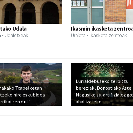
tako Udala
Ikasmin ikasketa zentro
a
- Udaletxeak
Urnieta
- Ikasketa zentroak
Lurraldebuseko zerbitzu
nakako Txapelketan
bereziak, Donostiako Aste
atzeko nire eskubidea
Nagusiko su-artifizialez g
rrikatzen dut"
ahal izateko