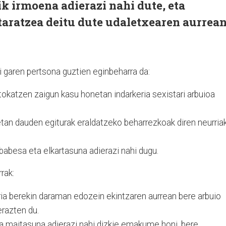
ik irmoena adierazi nahi dute, eta
taratzea deitu dute udaletxearen aurrean
i garen pertsona guztien eginbeharra da:
 tokatzen zaigun kasu honetan indarkeria sexistari arbuioa
etan dauden egiturak eraldatzeko beharrezkoak diren neurria
 babesa eta elkartasuna adierazi nahi dugu.
rak:
eria berekin daraman edozein ekintzaren aurrean bere arbuio
razten du.
a maitasuna adierazi nahi dizkie emakume honi, bere