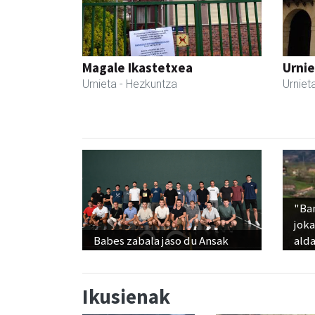
Magale Ikastetxea
Urnie
Urnieta
- Hezkuntza
Urniet
"Ba
jok
Babes zabala jaso du Ansak
alda
Ikusienak