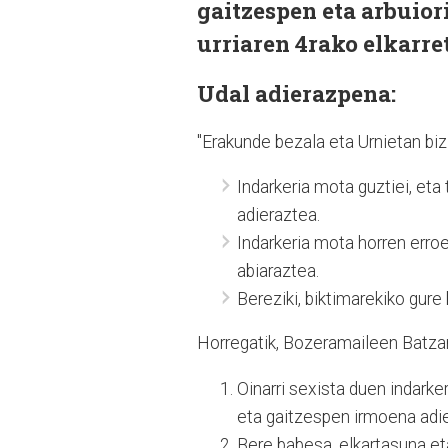
gaitzespen eta arbuior
urriaren 4rako elkarre
Udal adierazpena:
"Erakunde bezala eta Urnietan biz
Indarkeria mota guztiei, eta
adieraztea.
Indarkeria mota horren erro
abiaraztea.
Bereziki, biktimarekiko gure
Horregatik, Bozeramaileen Batzar
Oinarri sexista duen indark
eta gaitzespen irmoena adie
Bere babesa, elkartasuna et