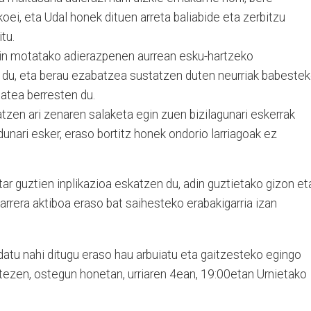
koei, eta Udal honek dituen arreta baliabide eta zerbitzu
tu.
ein motatako adierazpenen aurrean esku-hartzeko
du, eta berau ezabatzea sustatzen duten neurriak babeste
atea berresten du.
tzen ari zenaren salaketa egin zuen bizilagunari eskerrak
dunari esker, eraso bortitz honek ondorio larriagoak ez
tar guztien inplikazioa eskatzen du, adin guztietako gizon et
rera aktiboa eraso bat saihesteko erabakigarria izan
idatu nahi ditugu eraso hau arbuiatu eta gaitzesteko egingo
itezen, ostegun honetan, urriaren 4ean, 19:00etan Urnietako