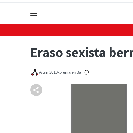
Eraso sexista ber
Aiurri
2018ko urriaren 3a