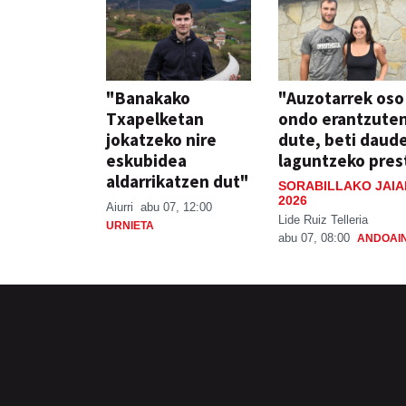
"Banakako
"Auzotarrek oso
Txapelketan
ondo erantzute
jokatzeko nire
dute, beti daud
eskubidea
laguntzeko pres
aldarrikatzen dut"
SORABILLAKO JAIA
2026
Aiurri
abu 07, 12:00
Lide Ruiz Telleria
URNIETA
abu 07, 08:00
ANDOAI