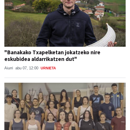
"Banakako Txapelketan jokatzeko nire
eskubidea aldarrikatzen dut"
Aiurri
abu 07, 12:00
URNIETA