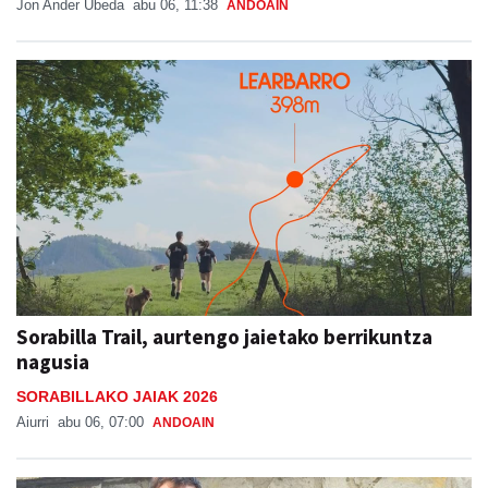
Jon Ander Ubeda
abu 06, 11:38
ANDOAIN
Sorabilla Trail, aurtengo jaietako berrikuntza
nagusia
SORABILLAKO JAIAK 2026
Aiurri
abu 06, 07:00
ANDOAIN