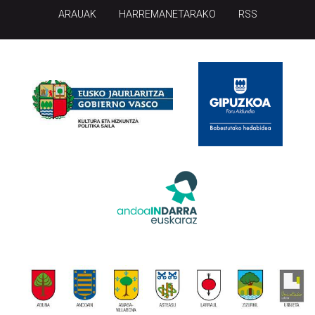
ARAUAK
HARREMANETARAKO
RSS