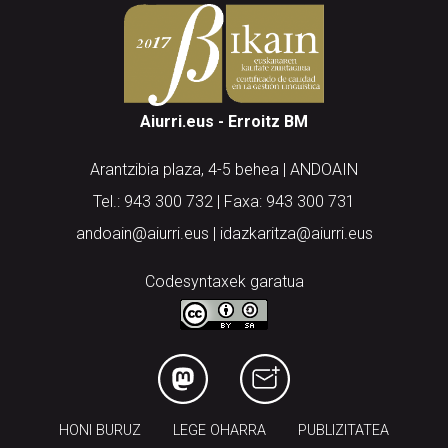
Aiurri.eus - Erroitz BM
Arantzibia plaza, 4-5 behea | ANDOAIN
Tel.: 943 300 732 | Faxa: 943 300 731
andoain@aiurri.eus | idazkaritza@aiurri.eus
Codesyntaxek garatua
HONI BURUZ
LEGE OHARRA
PUBLIZITATEA