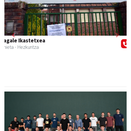
Previous
Next
Muazpi harategia
Urnieta
- Harategiak