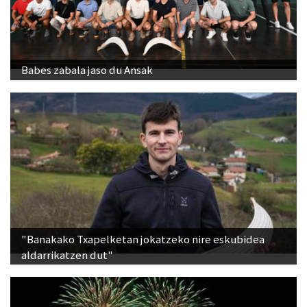
Babes zabala jaso du Ansak
"Banakako Txapelketan jokatzeko nire eskubidea
aldarrikatzen dut"