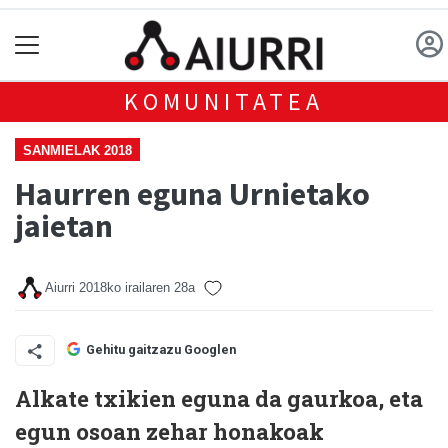
KOMUNITATEA
SANMIELAK 2018
Haurren eguna Urnietako
jaietan
Aiurri
2018ko irailaren 28a
Gehitu gaitzazu Googlen
Alkate txikien eguna da gaurkoa, eta
egun osoan zehar honakoak