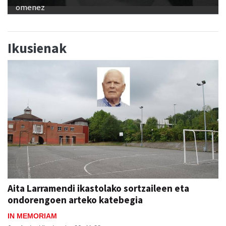
omenez
Ikusienak
Aita Larramendi ikastolako sortzaileen eta
ondorengoen arteko katebegia
IN MEMORIAM