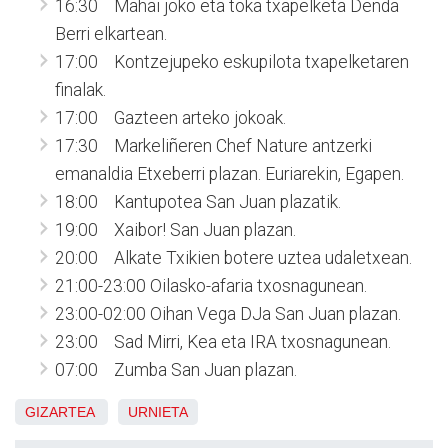
16:30 Mahai joko eta toka txapelketa Denda
Berri elkartean.
17:00 Kontzejupeko eskupilota txapelketaren
finalak.
17:00 Gazteen arteko jokoak.
17:30 Markeliñeren Chef Nature antzerki
emanaldia Etxeberri plazan. Euriarekin, Egapen.
18:00 Kantupotea San Juan plazatik.
19:00 Xaibor! San Juan plazan.
20:00 Alkate Txikien botere uztea udaletxean.
21:00-23:00 Oilasko-afaria txosnagunean.
23:00-02:00 Oihan Vega DJa San Juan plazan.
23:00 Sad Mirri, Kea eta IRA txosnagunean.
07:00 Zumba San Juan plazan.
GIZARTEA
URNIETA