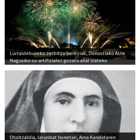
Lurraldebuseko zerbitzu bereziak, Donostiako Aste
Nagusiko su-artifizialez gozatu ahal izateko
Otoitzaldia, larunbat honetan, Ama Kandidaren