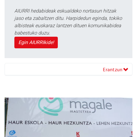
AIURRI hedabideak eskualdeko nortasun hitzak
jaso eta zabaltzen ditu. Harpidedun eginda, tokiko
albisteak euskaraz lantzen dituen komunikabidea
babestuko duzu.
Egin AIURRIkide!
Erantzun