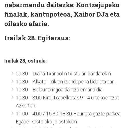
nabarmendu daitezke: Kontzejupeko
finalak, kantupoteoa, Xaibor DJa eta
oilasko afaria.
Irailak 28. Egitaraua:
Irailak 28, ostirala:
09:30 Diana Txanbolin txistulari bandarekin.
10:30 Alkate Txikien izendapena Udaletxean.
10:30 Belauntxingoa dantza emanaldia.
10:30-13:00 Kirol txapelketak 9-14 urtekoentzat
Azkorten.
11:00-14:00 / 16:30-18:30 Haur eta gazte parkea
Egape ikastolako jolastokian.