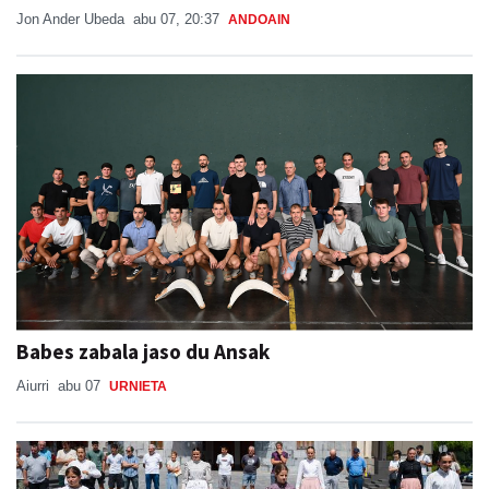
Jon Ander Ubeda
abu 07, 20:37
ANDOAIN
Babes zabala jaso du Ansak
Aiurri
abu 07
URNIETA