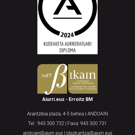
Aiurri.eus - Erroitz BM
Arantzibia plaza, 4-5 behea | ANDOAIN
Tel.: 943 300 732 | Faxa: 943 300 731
andoain@aiurri.eus | idazkaritza@aiurri.eus