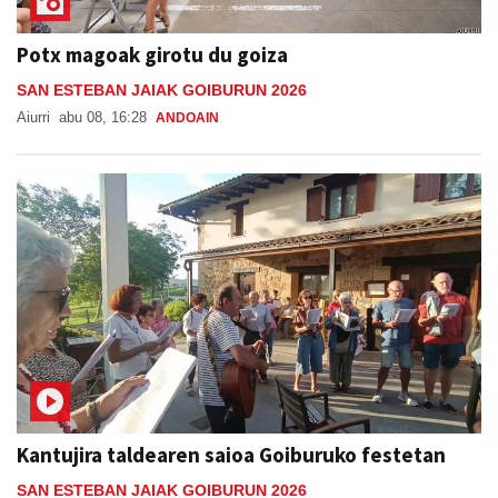
Potx magoak girotu du goiza
SAN ESTEBAN JAIAK GOIBURUN 2026
Aiurri
abu 08, 16:28
ANDOAIN
Kantujira taldearen saioa Goiburuko festetan
SAN ESTEBAN JAIAK GOIBURUN 2026