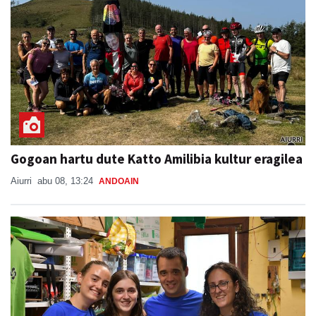
Gogoan hartu dute Katto Amilibia kultur eragilea
Aiurri
abu 08, 13:24
ANDOAIN