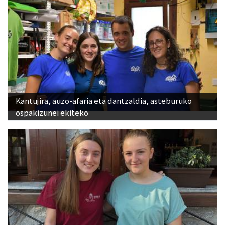
Kantujira, auzo-afaria eta dantzaldia, asteburuko
ospakizunei ekiteko