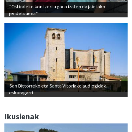
"Ostiraleko kontzertu gaua izaten da jaietako
jendetsuena"
San Bittorreko eta Santa Vitoriako audiogidak,
eskuragarri
Ikusienak