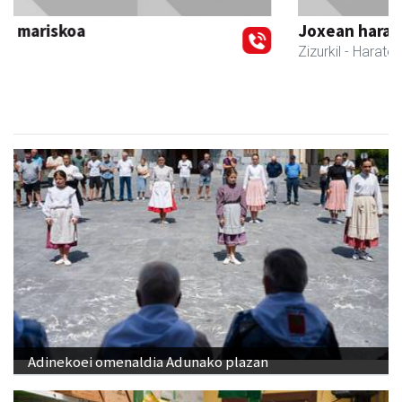
Joxean harategia
Zizurkil
- Harategiak
Adinekoei omenaldia Adunako plazan