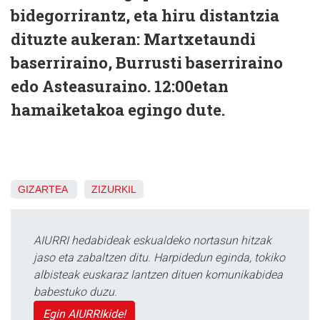
bidegorrirantz, eta hiru distantzia
dituzte aukeran: Martxetaundi
baserriraino, Burrusti baserriraino
edo Asteasuraino. 12:00etan
hamaiketakoa egingo dute.
GIZARTEA
ZIZURKIL
AIURRI hedabideak eskualdeko nortasun hitzak
jaso eta zabaltzen ditu. Harpidedun eginda, tokiko
albisteak euskaraz lantzen dituen komunikabidea
babestuko duzu.
Egin AIURRIkide!