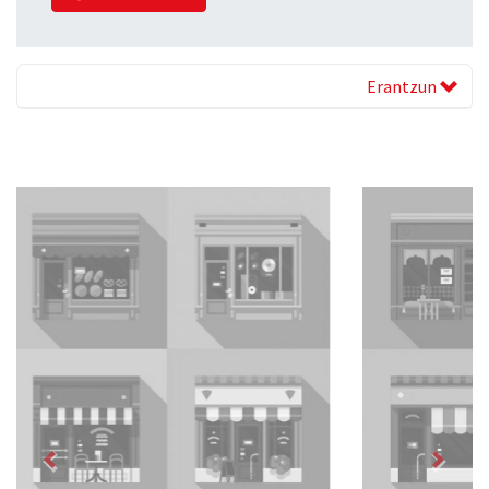
Erantzun
Previous
Next