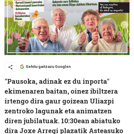
Gehitu gaitzazu Googlen
"Pausoka, adinak ez du inporta"
ekimenaren baitan, oinez ibiltzera
irtengo dira gaur goizean Uliazpi
zentroko lagunak eta animatzen
diren jubilatuak. 10:30ean abiatuko
dira Joxe Arregi plazatik Asteasuko