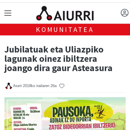
KOMUNITATEA
Jubilatuak eta Uliazpiko
lagunak oinez ibiltzera
joango dira gaur Asteasura
Aiurri
2018ko irailaren 26a