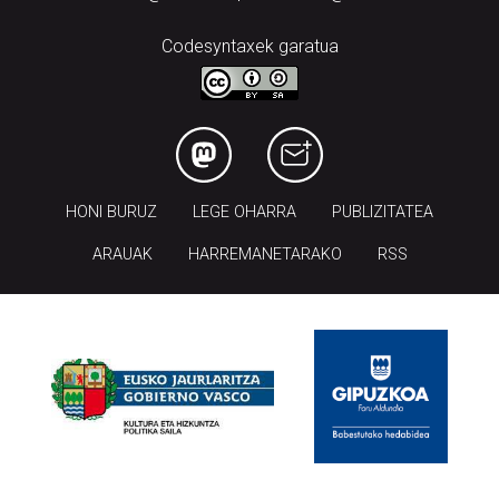
Codesyntaxek garatua
HONI BURUZ
LEGE OHARRA
PUBLIZITATEA
ARAUAK
HARREMANETARAKO
RSS