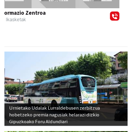
Guria
Urnieta
- Jatetxeak
Urnietako Udalak Lurraldebusen zerbitzua
hobetzeko premia nagusiak helarazi dizkio
Gipuzkoako Foru Aldundiari