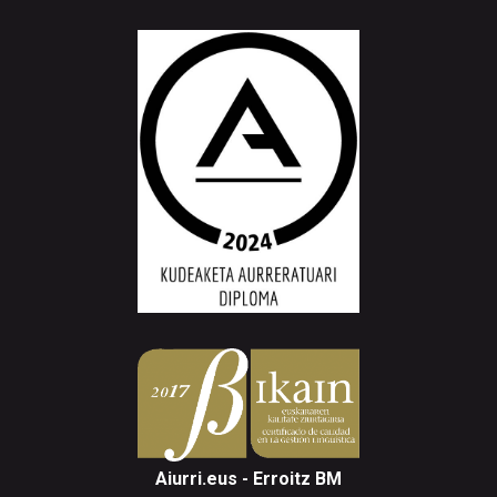
Aiurri.eus - Erroitz BM
Arantzibia plaza, 4-5 behea | ANDOAIN