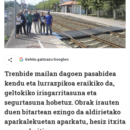
Gehitu gaitzazu Googlen
Trenbide mailan dagoen pasabidea
kendu eta lurrazpikoa eraikiko da,
geltokiko irisgarritasuna eta
segurtasuna hobetuz. Obrak irauten
duen bitartean ezingo da aldirietako
aparkalekuetan aparkatu, hesiz itxita