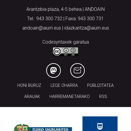
Tel.: 943 300 732 | Faxa: 943 300 731
andoain@aiurri.eus | idazkaritza@aiurri.eus
Codesyntaxek garatua
HONI BURUZ
LEGE OHARRA
PUBLIZITATEA
ARAUAK
HARREMANETARAKO
RSS