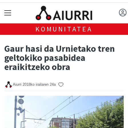
KOMUNITATEA
Gaur hasi da Urnietako tren
geltokiko pasabidea
eraikitzeko obra
Aiurri
2018ko irailaren 24a