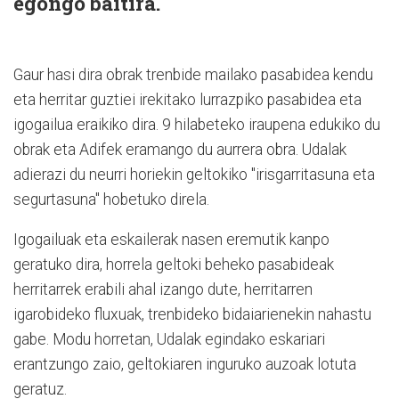
egongo baitira.
Gaur hasi dira obrak trenbide mailako pasabidea kendu
eta herritar guztiei irekitako lurrazpiko pasabidea eta
igogailua eraikiko dira. 9 hilabeteko iraupena edukiko du
obrak eta Adifek eramango du aurrera obra. Udalak
adierazi du neurri horiekin geltokiko "irisgarritasuna eta
segurtasuna" hobetuko direla.
Igogailuak eta eskailerak nasen eremutik kanpo
geratuko dira, horrela geltoki beheko pasabideak
herritarrek erabili ahal izango dute, herritarren
igarobideko fluxuak, trenbideko bidaiarienekin nahastu
gabe. Modu horretan, Udalak egindako eskariari
erantzungo zaio, geltokiaren inguruko auzoak lotuta
geratuz.