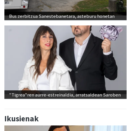
Bus zerbitzua Sanestebanetara, asteburu honetan
"Tigrea"ren aurre-estreinaldia, arratsaldean Saroben
Ikusienak