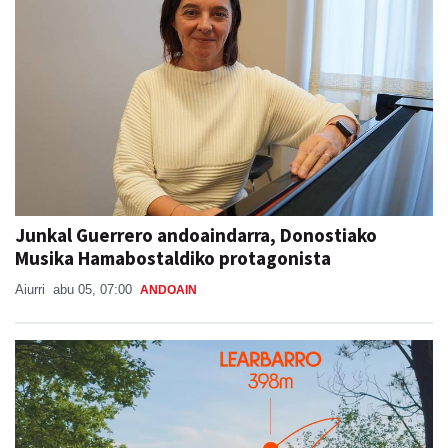
Junkal Guerrero andoaindarra, Donostiako
Musika Hamabostaldiko protagonista
Aiurri
abu 05, 07:00
ANDOAIN