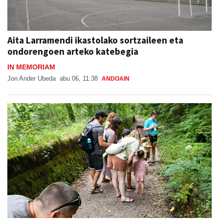
Aita Larramendi ikastolako sortzaileen eta
ondorengoen arteko katebegia
IN MEMORIAM
Jon Ander Ubeda
abu 06, 11:38
ANDOAIN
Naturan murgiltzeko jarduerak, Leizaran
Bisitarien Etxearen eskutik