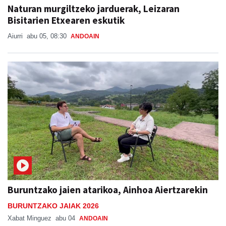
Aiurri
abu 05, 08:30
ANDOAIN
Buruntzako jaien atarikoa, Ainhoa Aiertzarekin
BURUNTZAKO JAIAK 2026
Xabat Minguez
abu 04
ANDOAIN