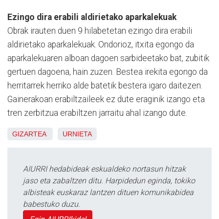
Ezingo dira erabili aldirietako aparkalekuak
Obrak irauten duen 9 hilabetetan ezingo dira erabili
aldirietako aparkalekuak. Ondorioz, itxita egongo da
aparkalekuaren alboan dagoen sarbideetako bat, zubitik
gertuen dagoena, hain zuzen. Bestea irekita egongo da
herritarrek herriko alde batetik bestera igaro daitezen.
Gainerakoan erabiltzaileek ez dute eraginik izango eta
tren zerbitzua erabiltzen jarraitu ahal izango dute.
GIZARTEA
URNIETA
AIURRI hedabideak eskualdeko nortasun hitzak
jaso eta zabaltzen ditu. Harpidedun eginda, tokiko
albisteak euskaraz lantzen dituen komunikabidea
babestuko duzu.