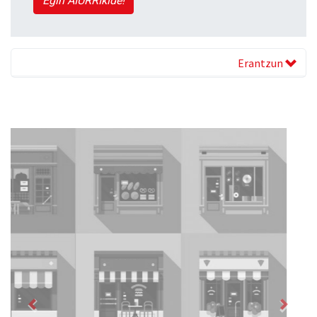
Egin AIURRIkide!
Erantzun
Previous
Next