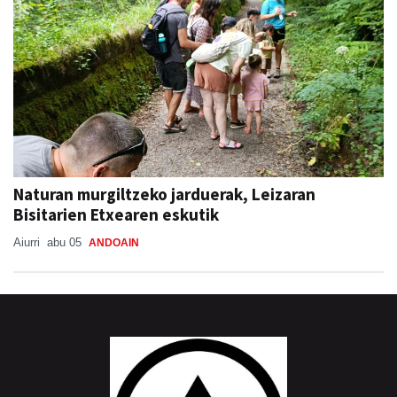
Naturan murgiltzeko jarduerak, Leizaran
Bisitarien Etxearen eskutik
Aiurri
abu 05
ANDOAIN