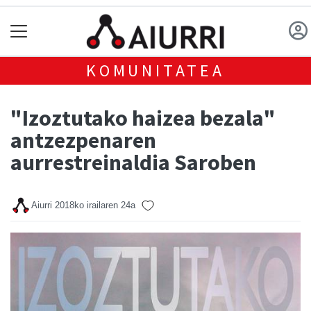
KOMUNITATEA
"Izoztutako haizea bezala"
antzezpenaren
aurrestreinaldia Saroben
Aiurri
2018ko irailaren 24a