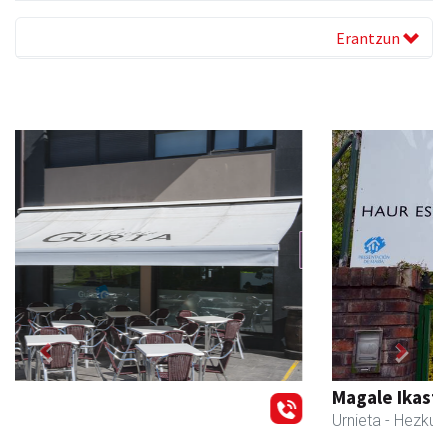
Erantzun
Previous
Next
Magale Ikastetxea
Urnieta
- Hezkuntza