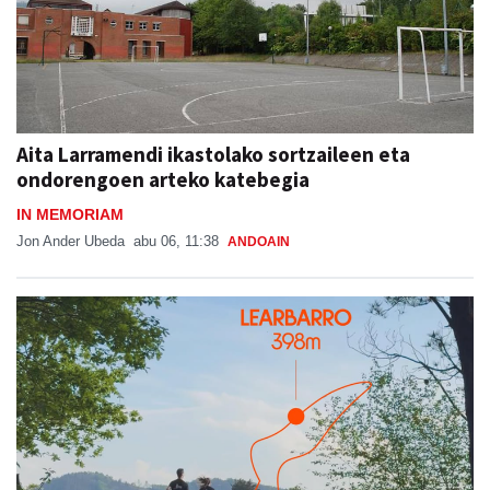
Aita Larramendi ikastolako sortzaileen eta
ondorengoen arteko katebegia
IN MEMORIAM
Jon Ander Ubeda
abu 06, 11:38
ANDOAIN