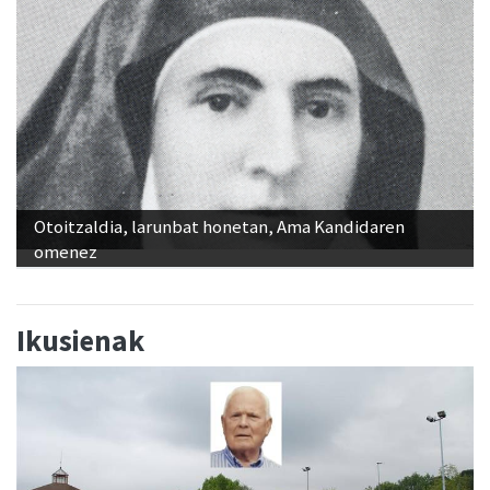
Otoitzaldia, larunbat honetan, Ama Kandidaren
omenez
Ikusienak