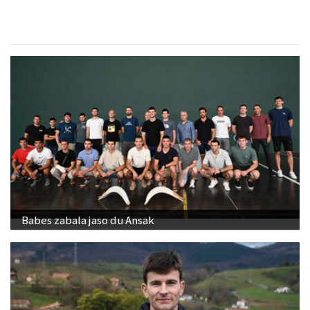
Babes zabala jaso du Ansak