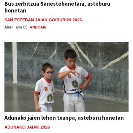
Bus zerbitzua Sanestebanetara, asteburu
honetan
SAN ESTEBAN JAIAK GOIBURUN 2026
Aiurri
abu 05
ANDOAIN
Adunako jaien lehen txanpa, asteburu honetan
ADUNAKO JAIAK 2026