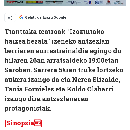
Gehitu gaitzazu Googlen
Ttanttaka teatroak "Izoztutako
haizea bezala" izeneko antzezlan
berriaren aurrestreinaldia egingo du
hilaren 26an arratsaldeko 19:00etan
Saroben
. Sarrera 5€ren truke lortzeko
aukera izango da eta Nerea Elizalde,
Tania Fornieles eta Koldo Olabarri
izango dira antzezlanaren
protagonistak.
[Sinopsia]