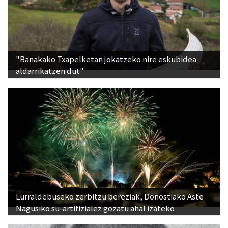
"Banakako Txapelketan jokatzeko nire eskubidea
aldarrikatzen dut"
Lurraldebuseko zerbitzu bereziak, Donostiako Aste
Nagusiko su-artifizialez gozatu ahal izateko