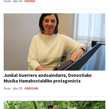
Aiurri
abu 05
ADUNA
Junkal Guerrero andoaindarra, Donostiako
Musika Hamabostaldiko protagonista
Aiurri
abu 05
ANDOAIN