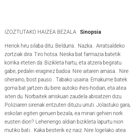
IZOZTUTAKO HAIZEA BEZALA
Sinopsia
Heriok hiru silaba ditu. Beldurra... Nazka... Arratsaldeko
zortziak dira. Tiro hotsa. Neska bat farmazia batetik
korrika irteten da. Bizikleta hartu, eta atzera begiratu
gabe, pedalei eraginez badoa. Nire aitaren arnasa... Nire
oheraino, bost pauso... Tabako usaina. Emakume batek
goma bat jartzen du bere autoko ihes-hodian, eta atea
ixten du. Norbaitek arriskuan zaudela abisatzen dizu.
Poliziaren sirenak entzuten dituzu urruti. Jolastuko gara,
eskolan egiten genuen bezala, ea minari gehien nork
eusten dion? Lehenengo aldian bizikleta lapurtu nion
mutiko bati... Kaka besterik ez naiz. Nire logelako atea