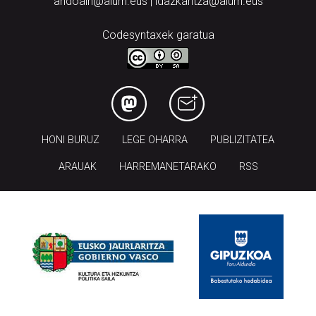
andoain@aiurri.eus | idazkaritza@aiurri.eus
Codesyntaxek garatua
HONI BURUZ
LEGE OHARRA
PUBLIZITATEA
ARAUAK
HARREMANETARAKO
RSS