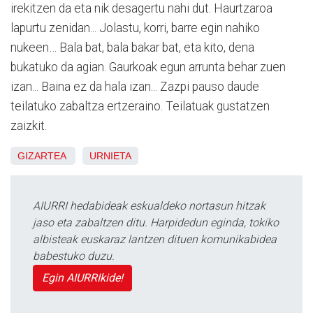
irekitzen da eta nik desagertu nahi dut. Haurtzaroa
lapurtu zenidan... Jolastu, korri, barre egin nahiko
nukeen… Bala bat, bala bakar bat, eta kito, dena
bukatuko da agian. Gaurkoak egun arrunta behar zuen
izan... Baina ez da hala izan... Zazpi pauso daude
teilatuko zabaltza ertzeraino. Teilatuak gustatzen
zaizkit.
GIZARTEA
URNIETA
AIURRI hedabideak eskualdeko nortasun hitzak
jaso eta zabaltzen ditu. Harpidedun eginda, tokiko
albisteak euskaraz lantzen dituen komunikabidea
babestuko duzu.
Egin AIURRIkide!