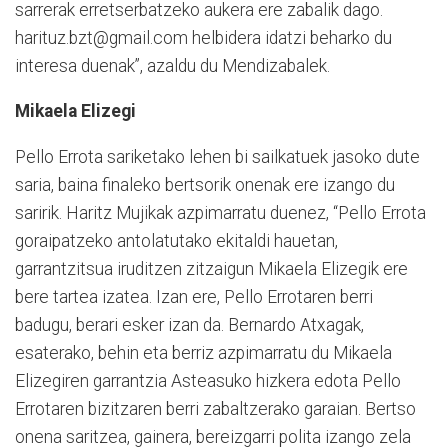
sarrerak erretserbatzeko aukera ere zabalik dago.
harituz.bzt@gmail.com helbidera idatzi beharko du
interesa duenak”, azaldu du Mendizabalek.
Mikaela Elizegi
Pello Errota sariketako lehen bi sailkatuek jasoko dute
saria, baina finaleko bertsorik onenak ere izango du
saririk. Haritz Mujikak azpimarratu duenez, “Pello Errota
goraipatzeko antolatutako ekitaldi hauetan,
garrantzitsua iruditzen zitzaigun Mikaela Elizegik ere
bere tartea izatea. Izan ere, Pello Errotaren berri
badugu, berari esker izan da. Bernardo Atxagak,
esaterako, behin eta berriz azpimarratu du Mikaela
Elizegiren garrantzia Asteasuko hizkera edota Pello
Errotaren bizitzaren berri zabaltzerako garaian. Bertso
onena saritzea, gainera, bereizgarri polita izango zela