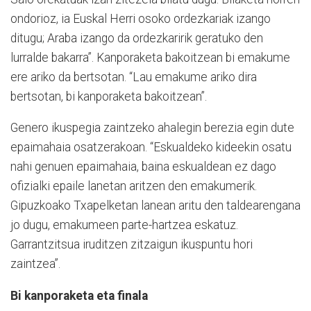
ondorioz, ia Euskal Herri osoko ordezkariak izango
ditugu; Araba izango da ordezkaririk geratuko den
lurralde bakarra”. Kanporaketa bakoitzean bi emakume
ere ariko da bertsotan. “Lau emakume ariko dira
bertsotan, bi kanporaketa bakoitzean”.
Genero ikuspegia zaintzeko ahalegin berezia egin dute
epaimahaia osatzerakoan. “Eskualdeko kideekin osatu
nahi genuen epaimahaia, baina eskualdean ez dago
ofizialki epaile lanetan aritzen den emakumerik.
Gipuzkoako Txapelketan lanean aritu den taldearengana
jo dugu, emakumeen parte-hartzea eskatuz.
Garrantzitsua iruditzen zitzaigun ikuspuntu hori
zaintzea”.
Bi kanporaketa eta finala