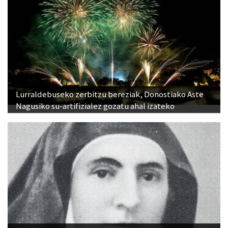
Lurraldebuseko zerbitzu bereziak, Donostiako Aste
Nagusiko su-artifizialez gozatu ahal izateko