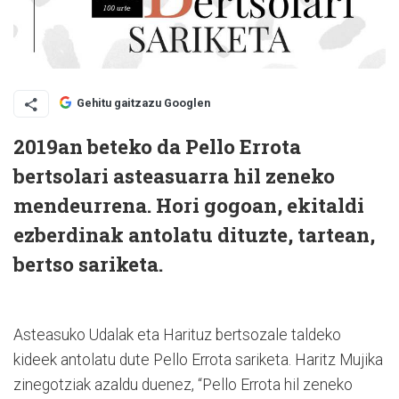
Gehitu gaitzazu Googlen
2019an beteko da Pello Errota
bertsolari asteasuarra hil zeneko
mendeurrena. Hori gogoan, ekitaldi
ezberdinak antolatu dituzte, tartean,
bertso sariketa.
Asteasuko Udalak eta Harituz bertsozale taldeko
kideek antolatu dute Pello Errota sariketa. Haritz Mujika
zinegotziak azaldu duenez, “Pello Errota hil zeneko