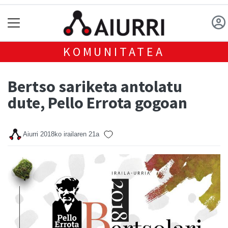
KOMUNITATEA
Bertso sariketa antolatu
dute, Pello Errota gogoan
Aiurri
2018ko irailaren 21a