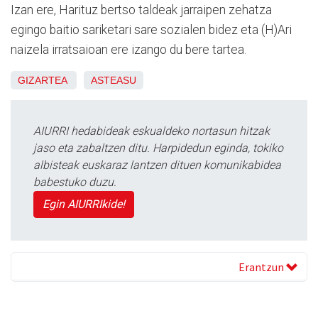
Izan ere, Harituz bertso taldeak jarraipen zehatza
egingo baitio sariketari sare sozialen bidez eta (H)Ari
naizela irratsaioan ere izango du bere tartea.
GIZARTEA
ASTEASU
AIURRI hedabideak eskualdeko nortasun hitzak
jaso eta zabaltzen ditu. Harpidedun eginda, tokiko
albisteak euskaraz lantzen dituen komunikabidea
babestuko duzu.
Egin AIURRIkide!
Erantzun