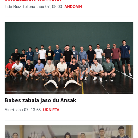
Lide Ruiz Telleria
abu 07, 08:00
ANDOAIN
Babes zabala jaso du Ansak
Aiurri
abu 07, 13:55
URNIETA