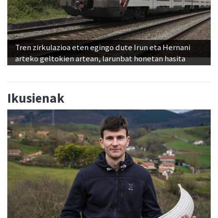
Tren zirkulazioa eten egingo dute Irun eta Hernani
arteko geltokien artean, larunbat honetan hasita
Ikusienak