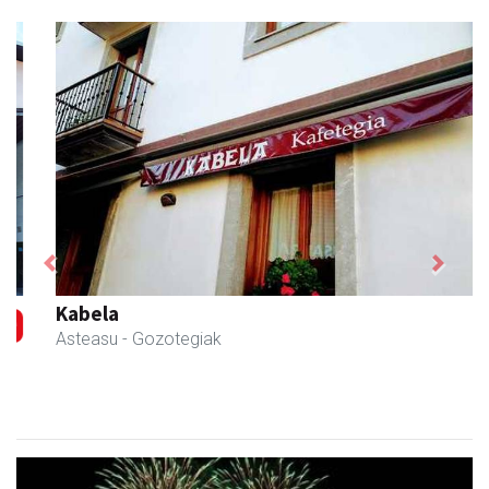
Previous
Next
Kabela
Asteasu
- Gozotegiak