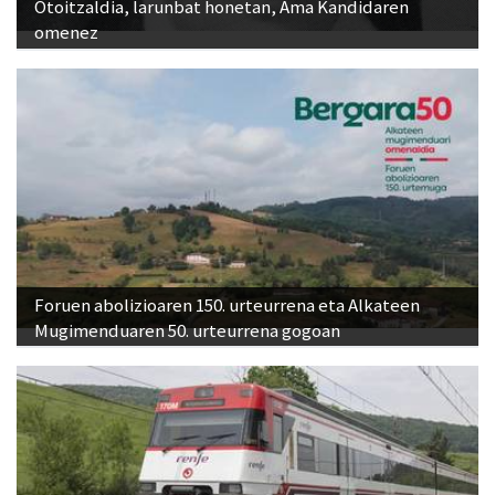
Otoitzaldia, larunbat honetan, Ama Kandidaren
omenez
Foruen abolizioaren 150. urteurrena eta Alkateen
Mugimenduaren 50. urteurrena gogoan