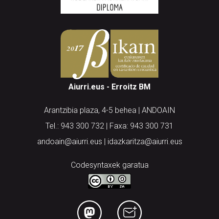
Aiurri.eus - Erroitz BM
Arantzibia plaza, 4-5 behea | ANDOAIN
Tel.: 943 300 732 | Faxa: 943 300 731
andoain@aiurri.eus | idazkaritza@aiurri.eus
Codesyntaxek garatua