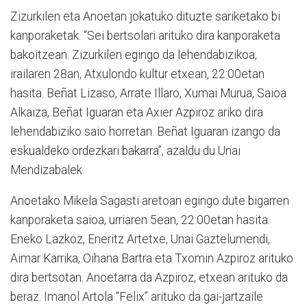
Zizurkilen eta Anoetan jokatuko dituzte sariketako bi
kanporaketak. “Sei bertsolari arituko dira kanporaketa
bakoitzean. Zizurkilen egingo da lehendabizikoa,
irailaren 28an, Atxulondo kultur etxean, 22:00etan
hasita. Beñat Lizaso, Arrate Illaro, Xumai Murua, Saioa
Alkaiza, Beñat Iguaran eta Axier Azpiroz ariko dira
lehendabiziko saio horretan. Beñat Iguaran izango da
eskualdeko ordezkari bakarra”, azaldu du Unai
Mendizabalek.
Anoetako Mikela Sagasti aretoan egingo dute bigarren
kanporaketa saioa, urriaren 5ean, 22:00etan hasita.
Eneko Lazkoz, Eneritz Artetxe, Unai Gaztelumendi,
Aimar Karrika, Oihana Bartra eta Txomin Azpiroz arituko
dira bertsotan. Anoetarra da Azpiroz, etxean arituko da
beraz. Imanol Artola “Felix” arituko da gai-jartzaile