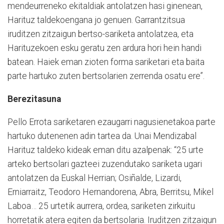
mendeurreneko ekitaldiak antolatzen hasi ginenean,
Harituz taldekoengana jo genuen. Garrantzitsua
iruditzen zitzaigun bertso-sariketa antolatzea, eta
Harituzekoen esku geratu zen ardura hori hein handi
batean. Haiek eman zioten forma sariketari eta baita
parte hartuko zuten bertsolarien zerrenda osatu ere”.
Berezitasuna
Pello Errota sariketaren ezaugarri nagusienetakoa parte
hartuko dutenenen adin tartea da. Unai Mendizabal
Harituz taldeko kideak eman ditu azalpenak: “25 urte
arteko bertsolari gazteei zuzendutako sariketa ugari
antolatzen da Euskal Herrian; Osiñalde, Lizardi,
Erniarraitz, Teodoro Hernandorena, Abra, Berritsu, Mikel
Laboa… 25 urtetik aurrera, ordea, sariketen zirkuitu
horretatik atera egiten da bertsolaria. Iruditzen zitzaigun