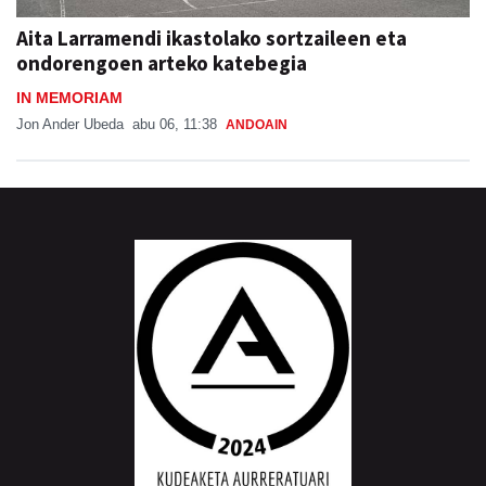
Aita Larramendi ikastolako sortzaileen eta
ondorengoen arteko katebegia
IN MEMORIAM
Jon Ander Ubeda
abu 06, 11:38
ANDOAIN