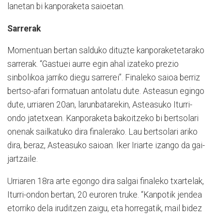
lanetan bi kanporaketa saioetan.
Sarrerak
Momentuan bertan salduko dituzte kanporaketetarako
sarrerak. “Gastuei aurre egin ahal izateko prezio
sinbolikoa jarriko diegu sarrerei”. Finaleko saioa berriz
bertso-afari formatuan antolatu dute. Asteasun egingo
dute, urriaren 20an, larunbatarekin, Asteasuko Iturri-
ondo jatetxean. Kanporaketa bakoitzeko bi bertsolari
onenak sailkatuko dira finalerako. Lau bertsolari ariko
dira, beraz, Asteasuko saioan. Iker Iriarte izango da gai-
jartzaile.
Urriaren 18ra arte egongo dira salgai finaleko txartelak,
Iturri-ondon bertan, 20 euroren truke. “Kanpotik jendea
etorriko dela iruditzen zaigu, eta horregatik, mail bidez