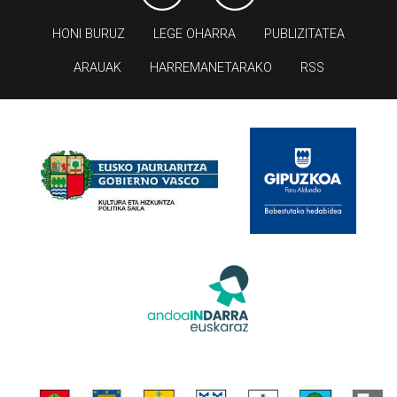
HONI BURUZ
LEGE OHARRA
PUBLIZITATEA
ARAUAK
HARREMANETARAKO
RSS