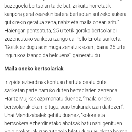
bazegoela bertsolari talde bat, zirkuitu horretatik
kanpora geratzearekin batera bertsotan aritzeko aukera
gutxirekin geratua zena, nahiz eta maila onean aritu”.
Haiengan pentsatuta, 25 urtetik gorako bertsolariei
zuzendutako sariketa izango da Pello Errota sariketa.
“Goitik ez dugu adin muga zehatzik ezarri, baina 35 urte
ingurukoa izango da helduena”, gaineratu du.
Maila oneko bertsolariak
Irizpide ezberdinak kontuan hartuta osatu dute
sariketan parte hartuko duten bertsolarien zerrenda.
Haritz Mujikak azpimarratu duenez, “maila oneko
bertsolariak ekarri ditugu, saio txukunak izan daitezen”.
Unai Mendizabalek gehitu duenez, “kolore eta
bertsokera ezberdinetako ahotsak batu nahi genituen.
Saio orekatuak izan zitezela bilatu dugu. Bilaketa horren