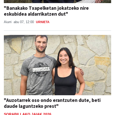
"Banakako Txapelketan jokatzeko nire
eskubidea aldarrikatzen dut"
Aiurri
abu 07, 12:00
URNIETA
"Auzotarrek oso ondo erantzuten dute, beti
daude laguntzeko prest"
SORABILLAKO JAIAK 2026