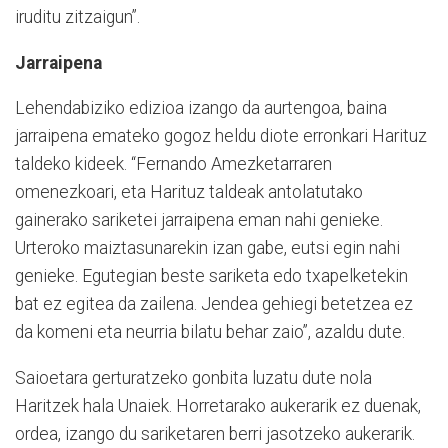
iruditu zitzaigun”.
Jarraipena
Lehendabiziko edizioa izango da aurtengoa, baina
jarraipena emateko gogoz heldu diote erronkari Harituz
taldeko kideek. “Fernando Amezketarraren
omenezkoari, eta Harituz taldeak antolatutako
gainerako sariketei jarraipena eman nahi genieke.
Urteroko maiztasunarekin izan gabe, eutsi egin nahi
genieke. Egutegian beste sariketa edo txapelketekin
bat ez egitea da zailena. Jendea gehiegi betetzea ez
da komeni eta neurria bilatu behar zaio”, azaldu dute.
Saioetara gerturatzeko gonbita luzatu dute nola
Haritzek hala Unaiek. Horretarako aukerarik ez duenak,
ordea, izango du sariketaren berri jasotzeko aukerarik.