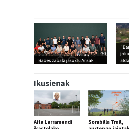
"Ba
jok
Babes zabala jaso du Ansak
alda
Ikusienak
Aita Larramendi
Sorabilla Trail,
ikastolako
aurtengo jaieta