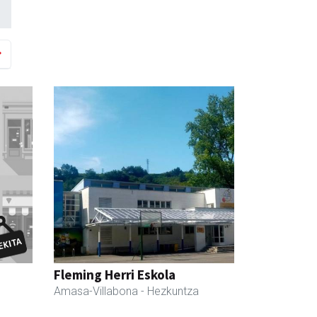
Fleming Herri Eskola
Amasa-Villabona
- Hezkuntza