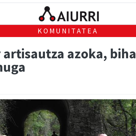
KOMUNITATEA
 artisautza azoka, bih
muga