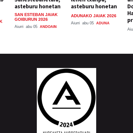
asteburu honetan
asteburu honetan
Do
H
SAN ESTEBAN JAIAK
ADUNAKO JAIAK 2026
pr
GOIBURUN 2026
K
Aiurri
abu 05
ADUNA
Aiurri
abu 05
ANDOAIN
Aiu