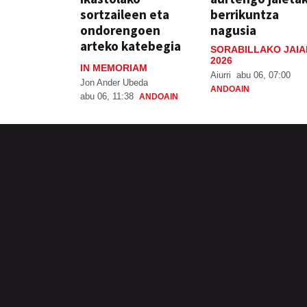
sortzaileen eta
berrikuntza
ondorengoen
nagusia
arteko katebegia
SORABILLAKO JAIA
2026
IN MEMORIAM
Aiurri
abu 06, 07:00
Jon Ander Ubeda
ANDOAIN
abu 06, 11:38
ANDOAIN