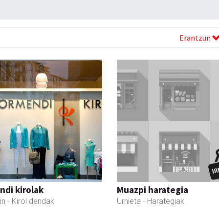
Erantzun
di kirolak
Muazpi harategia
in
- Kirol dendak
Urnieta
- Harategiak