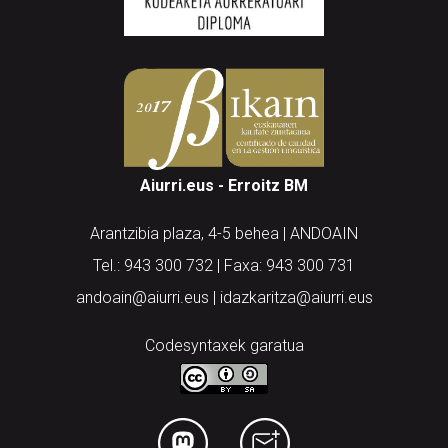
Aiurri.eus - Erroitz BM
Arantzibia plaza, 4-5 behea | ANDOAIN
Tel.: 943 300 732 | Faxa: 943 300 731
andoain@aiurri.eus | idazkaritza@aiurri.eus
Codesyntaxek garatua