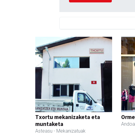
Txortu mekanizaketa eta
Ormen
muntaketa
Andoa
Asteasu
- Mekanizatuak