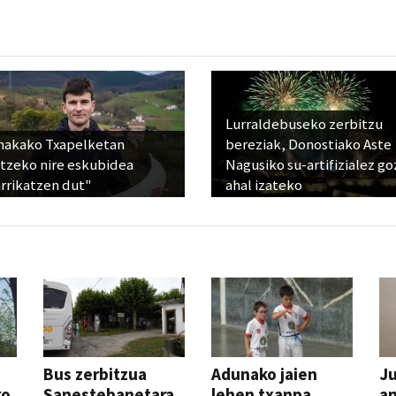
Lurraldebuseko zerbitzu
nakako Txapelketan
bereziak, Donostiako Aste
atzeko nire eskubidea
Nagusiko su-artifizialez g
rrikatzen dut"
ahal izateko
Bus zerbitzua
Adunako jaien
Ju
ko
Sanestebanetara,
lehen txanpa,
an