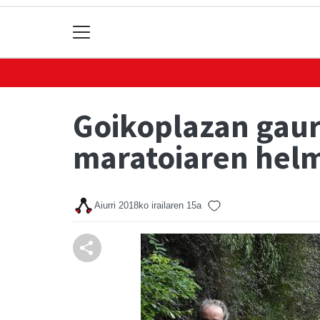
Goikoplazan gaur
maratoiaren hel
Aiurri
2018ko irailaren 15a