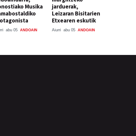
nostiako Musika
jarduerak,
amabostaldiko
Leizaran Bisitarien
otagonista
Etxearen eskutik
rri
abu 05
Aiurri
abu 05
ANDOAIN
ANDOAIN