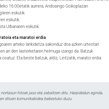
aldeko 16:00etatik aurrera, Andoaingo Goikoplazan:
gileen eskutik.
ren eskutik.
sta Urbanaren eskutik.
atoia eta maratoi erdia
goaren arteko lankidetza sakonduz doa azken urteotan.
zen ari den lasterketaren helmuga izango da. Batzuk
ia osatuz. Eta beste batzuk, aldiz, Leitzatik, maratoi erdia
ortasun hitzak jaso eta zabaltzen ditu. Harpidedun eginda,
tzen dituen komunikabidea babestuko duzu.