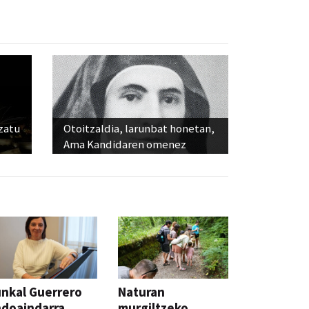
ozatu
Otoitzaldia, larunbat honetan,
Ama Kandidaren omenez
nkal Guerrero
Naturan
doaindarra,
murgiltzeko