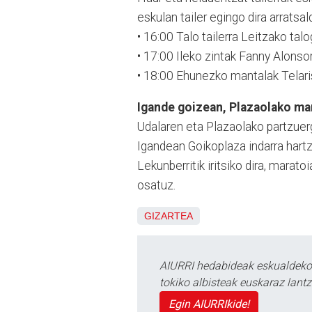
eskulan tailer egingo dira arrats
• 16:00 Talo tailerra Leitzako talo
• 17:00 Ileko zintak Fanny Alonso
• 18:00 Ehunezko mantalak Telari
Igande goizean, Plazaolako mar
Udalaren eta Plazaolako partzuer
Igandean Goikoplaza indarra hart
Lekunberritik iritsiko dira, marato
osatuz.
GIZARTEA
AIURRI hedabideak eskualdeko n
tokiko albisteak euskaraz lan
Egin AIURRIkide!