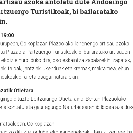
artisau azoka antolatu dute Andoaingo
rtzuergo Turistikoak, bi bailaratako
in.
-19:00
burupean, Goikoplazan Plazaolako lehenengo artisau azoka
a Plazaola Partzuergo Turistikoak, bi bailaratako artisauen
a ekoizle hurbilduko dira, oso eskaintza zabalarekin: zapatak,
xiak, taloak, jantziak, ukenduak eta kremak, makramea, ehun
ndakoak dira, eta osagai naturalekin.
zatik Otietara
gingo dituzte Leitzarango Otietaraino. Bertan Plazaolako
oria kontatu eta gaur egungo Naturbidearen ibilbidea azalduk
arratsaldean, Goikoplazan
kainiko dituzte, ordubeteko iraupenekoak. Hain zuzen ere, hi