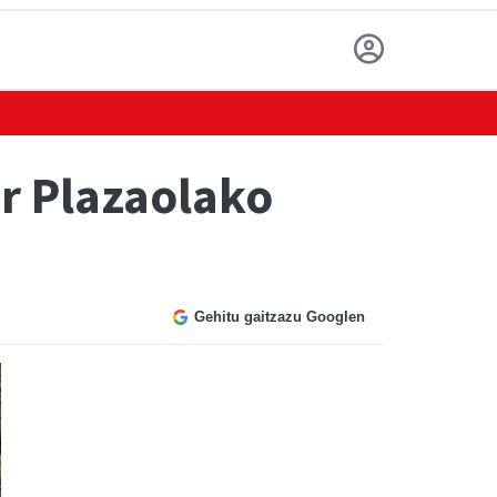
ar Plazaolako
Gehitu gaitzazu Googlen