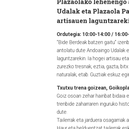
Plazaolako lehenengo 
Udalak eta Plazaola Pa
artisauen laguntzarek
Ordutegia: 10:00-14:00 / 16:00
“Bide Berdeak batzen gaitu” izen
antolatu dute Andoaingo Udalak et
laguntzarekin. Ia hogei artisau et
zurezko tresnak, eztia, gazta, bit
naturalak, etab. Guztiak eskuz egi
Txutxu trena goizean, Goikopla
Goiz osoan zehar hainbat bidaia e
trenbide zaharraren inguruko hist
dute.
Tailerrak eta jarduera osagarriak 
Haur eta helduentzat tailerrak es