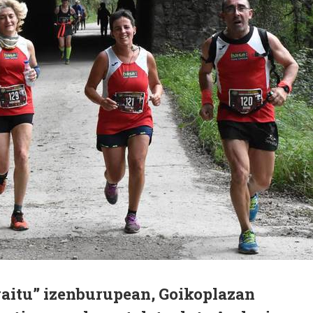
gaitu” izenburupean, Goikoplazan